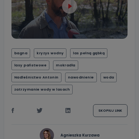
bagna
kryzys wodny
las pełną gąbką
lasy państwowe
mokradła
Nadleśnictwo Antonin
nawodnienie
woda
zatrzymanie wody w lasach
SKOPIUJ LINK
Agnieszka Kurzawa