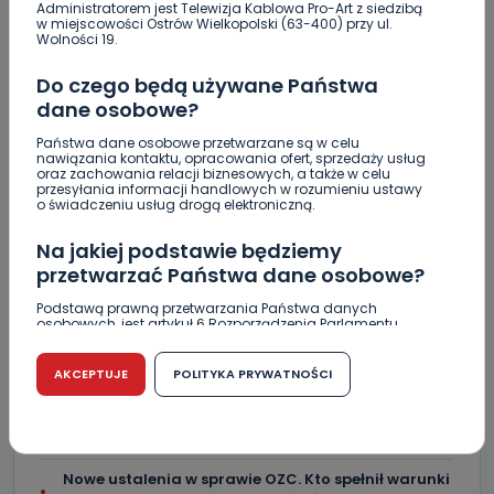
Administratorem jest Telewizja Kablowa Pro-Art z siedzibą
[WIDEO]
w miejscowości Ostrów Wielkopolski (63-400) przy ul.
Wolności 19.
Raulin, Witkowska, Marciniak, Kowalska. "Odyseja
Antonińska" dzień drugi [FOTO]
Do czego będą używane Państwa
dane osobowe?
Auto rozbite na drzewie. Poszkodowani nie mogli z
niego wyjść [FOTO]
Państwa dane osobowe przetwarzane są w celu
nawiązania kontaktu, opracowania ofert, sprzedaży usług
oraz zachowania relacji biznesowych, a także w celu
Nastolatek w szpitalu po zderzeniu osobówki z
przesyłania informacji handlowych w rozumieniu ustawy
motocyklem
o świadczeniu usług drogą elektroniczną.
Uważaj na oszustwo! Przychodzą maile z
Na jakiej podstawie będziemy
fałszywego e-Urzędu Skarbowego
przetwarzać Państwa dane osobowe?
Jak wybrać prostownicę do włosów puszących się i
Podstawą prawną przetwarzania Państwa danych
osobowych, jest artykuł 6 Rozporządzenia Parlamentu
elektryzujących?
Europejskiego i Rady (UE) 2016/679 z dnia 27 kwietnia 2016
r. w sprawie ochrony osób fizycznych w związku z
Jakość wody wróciła (prawie) do normy. Jest
przetwarzaniem danych osobowych w sprawie
AKCEPTUJE
POLITYKA PRYWATNOŚCI
swobodnego przepływu takich danych oraz uchylenia
komunikat sanepidu
dyrektywy 95/46/WE (RODO).
Zatrzymany w Sośniach. Za połamane tablice
Czy jest możliwość cofnięcia zgody?
Nowe ustalenia w sprawie OZC. Kto spełnił warunki
Podanie danych osobowych jest dobrowolne, nie jest