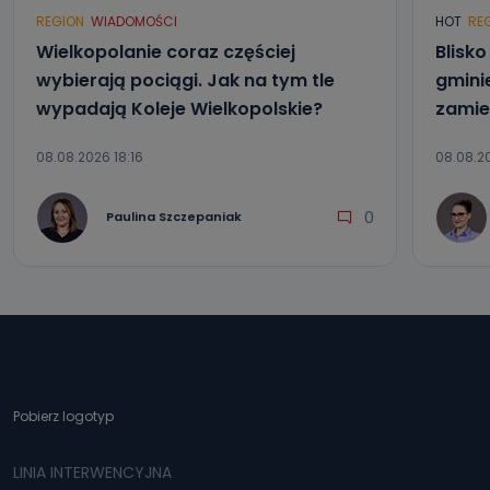
REGION
WIADOMOŚCI
HOT
RE
Wielkopolanie coraz częściej
Blisk
wybierają pociągi. Jak na tym tle
gmini
wypadają Koleje Wielkopolskie?
zamie
08.08.2026 18:16
08.08.20
0
Paulina Szczepaniak
Pobierz logotyp
LINIA INTERWENCYJNA