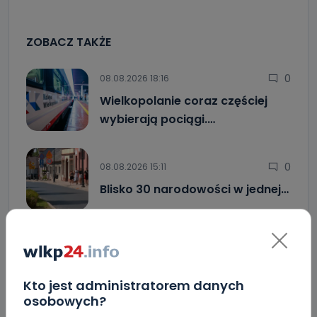
ZOBACZ TAKŻE
0
08.08.2026 18:16
Wielkopolanie coraz częściej
wybierają pociągi.…
0
08.08.2026 15:11
Blisko 30 narodowości w jednej…
4
08.08.2026 12:08
Co się stanie z bluszczem…
Kto jest administratorem danych
osobowych?
Upały i burze. Porady dla właścicieli zwierząt