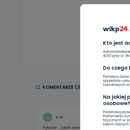
Kto jest 
Administratore
400) przy ul. Wo
Do czego
Państwa dane o
sprzedaży usłu
handlowych w r
KOMENTARZE (3)
Na jakiej
osobowe
Podstawą praw
Parlamentu Euro
C
C-5
fizycznych w 
takich danych 
Pytanie …Jakie zawodniczki mają podpisane u