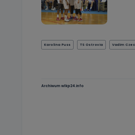
Karolina Puss
TS Ostrovia
Vadim Czec
Archiwum wlkp24.info