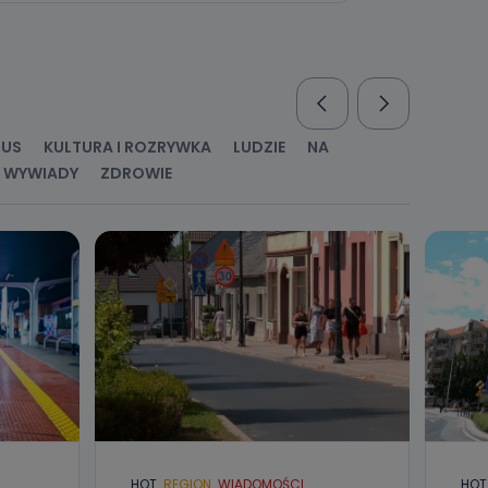
nio od
brane ze
taktowy,
racownicy
RUS
KULTURA I ROZRYWKA
LUDZIE
NA
WYWIADY
ZDROWIE
HOT
REGION
WIADOMOŚCI
HOT