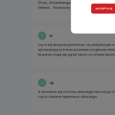
(Puss , Rozenberga – na 2-3 mecze to jakaś pa
Czy jest 
interes ….finansowy …
AKCEPTUJE
Podanie danyc
nie stanowi wa
związane z ża
wybrany sposób
Pro-Art z siedz
K
kk
Kiedy i 
czy w tej drużynie jest trener czy statysta ja
Telewizja Kablo
sprawdzają to trener powinien na głowie stan
19 nie przekaz
wykorzystywan
te panie mają się zgrać skoro co chwila doc
Co mogą 
Po wyrażeniu 
Telewizji Kablo
19 dostępu do 
J
ich sprostowan
Jjjj
sprzeciwu wobe
A dowiemy się w końcu dlaczego nie ma już Os
Do kiedy
czy to owiane tajemnica i dlaczego
Do czasu wycof
uzasadnionego