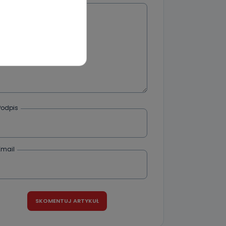
Wiadomość
wnym oraz
e jest to
 dowolny,
Kablowej
l. Wolności
e
Podpis
ania od
. Wolności
Email
że żądania
enia