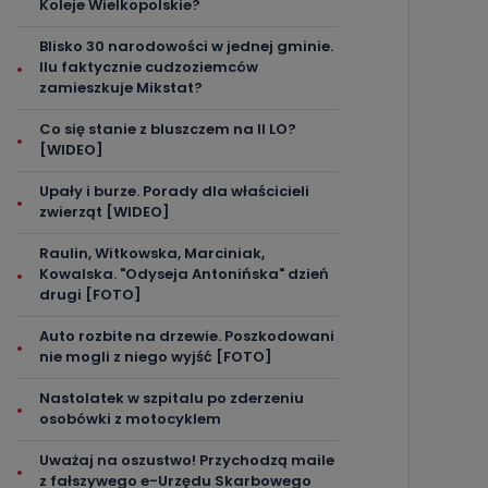
Koleje Wielkopolskie?
Blisko 30 narodowości w jednej gminie.
Ilu faktycznie cudzoziemców
zamieszkuje Mikstat?
Co się stanie z bluszczem na II LO?
[WIDEO]
Upały i burze. Porady dla właścicieli
zwierząt [WIDEO]
Raulin, Witkowska, Marciniak,
Kowalska. "Odyseja Antonińska" dzień
drugi [FOTO]
Auto rozbite na drzewie. Poszkodowani
nie mogli z niego wyjść [FOTO]
Nastolatek w szpitalu po zderzeniu
osobówki z motocyklem
Uważaj na oszustwo! Przychodzą maile
z fałszywego e-Urzędu Skarbowego