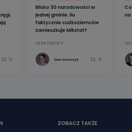
Blisko 30 narodowości w
Co
iągi.
jednej gminie. Ilu
na 
ają
faktycznie cudzoziemców
zamieszkuje Mikstat?
08.08.2026 15:11
08.
0
0
Ewa Szewczyk
N
ZOBACZ TAKŻE