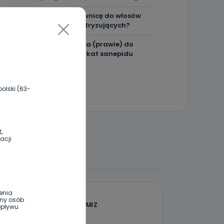
Jak wybrać prostownicę do włosów
puszących się i elektryzujących?
Jakość wody wróciła (prawie) do
normy. Jest komunikat sanepidu
olski (63-
,
acji
 DO DYSKUSJI
enia
ony osób
DODAJ SWÓJ KOMENTARZ
epływu