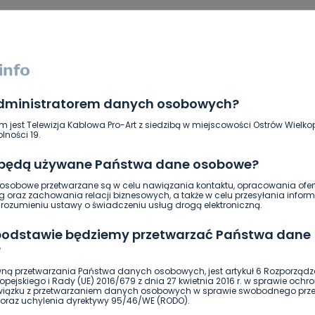
administratorem danych osobowych?
m jest Telewizja Kablowa Pro-Art z siedzibą w miejscowości Ostrów Wielkop
lności 19.
 będą używane Państwa dane osobowe?
sobowe przetwarzane są w celu nawiązania kontaktu, opracowania ofert
g oraz zachowania relacji biznesowych, a także w celu przesyłania inform
ozumieniu ustawy o świadczeniu usług drogą elektroniczną.
DOŁĄCZ
 podstawie będziemy przetwarzać Państwa dane
?
ną przetwarzania Państwa danych osobowych, jest artykuł 6 Rozporządz
pejskiego i Rady (UE) 2016/679 z dnia 27 kwietnia 2016 r. w sprawie ochr
środa, 31 stycznia, 2018
związku z przetwarzaniem danych osobowych w sprawie swobodnego prz
oraz uchylenia dyrektywy 95/46/WE (RODO).
mowy , skoro z dnia na dzień mogą zmieniać klub