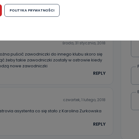
ranoja ! No chyba , że klub robi na tym dobry
możliwość cofnięcia zgody?
POLITYKA PRYWATNOŚCI
REPLY
h osobowych jest dobrowolne, nie jest wymogiem ustawowym lub umo
runku zawarcia umowy. Cofnięcie zgody jest możliwe na każdym etapie i ni
dnymi negatywnymi konsekwencjami. Cofnięcia zgody można dokonać w
 (e-mail, poczta tradycyjna) tak, aby dotarła do wiadomości Telewizji 
ibą w miejscowości Ostrów Wielkopolski (63-400) przy ul. Wolności 19.
środa, 31 stycznia, 2018
komu możemy przekazać Państwa dane?
k można puścić zawodniczki do innego klubu skoro się
wa Pro-Art z siedzibą w miejscowości Ostrów Wielkopolski (63-400) przy u
ąć żeby takie zawodniczki zostały w ostrowie kiedy
uje Państwa danych osobowych podmiotom trzecim, jak również nie są on
e w procesach zautomatyzowanego profilowania.
hodzą nowe zawodniczki
REPLY
Państwo zrobić z przekazanymi nam danymi?
zgody na przetwarzanie danych osobowych, mają Państwo prawo do żąd
wa Pro-Art z siedzibą w miejscowości Ostrów Wielkopolski (63-400) przy ul
danych osobowych dotyczących Państwa oraz uzyskania ich kopii, a tak
czwartek, 1 lutego, 2018
ia, usunięcia danych, ograniczenia ich przetwarzania oraz prawo wniesi
c ich przetwarzania.
trovia asystenta co się stało z Karolina Zurkowska
 Państwa dane osobowe będą przechowywane?
REPLY
ania zgody lub, jeśli dane będą przetwarzane na podstawie prawnie
 celu administratora – do momentu wniesienia sprzeciwu.