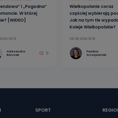
endowa” i „Pogodna”
Wielkopolanie coraz
emoncie. W której
częściej wybierają poc
ie? [WIDEO]
Jak na tym tle wypad
Koleje Wielkopolskie?
2026 09:12
08.08.2026 18:16
Aleksandra
Paulina
0
Barczak
Szczepaniak
I
SPORT
REGIO