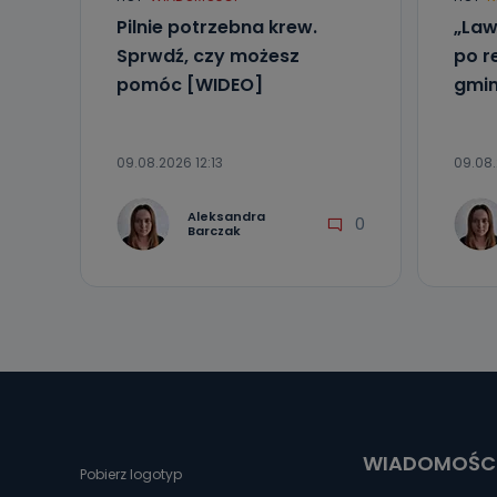
Pilnie potrzebna krew.
„Law
Sprwdź, czy możesz
po r
pomóc [WIDEO]
gmin
09.08.2026 12:13
09.08.
Aleksandra
0
Barczak
WIADOMOŚC
Pobierz logotyp