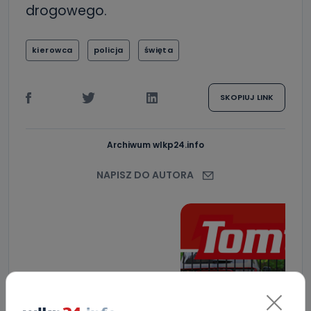
drogowego.
kierowca
policja
święta
SKOPIUJ LINK
Archiwum wlkp24.info
NAPISZ DO AUTORA