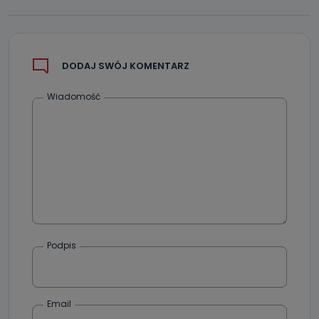
danych osobowych?
Można to zrobić pod numerem telefonu 62 735-51-05 lub
e-mailowo pod adresem: poczta@tvproart.pl
DODAJ SWÓJ KOMENTARZ
Wiadomość
Podpis
Email