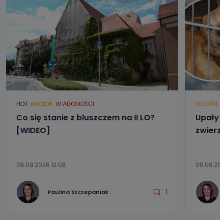
HOT
REGION
WIADOMOŚCI
REGION
Co się stanie z bluszczem na II LO?
Upały 
[WIDEO]
zwier
08.08.2026 12:08
08.08.2
1
Paulina Szczepaniak