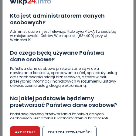
Kto jest administratorem danych
osobowych?
Administratorem jest Telewizja Kablowa Pro-Art z siedzibą
w miejscowości Ostrów Wielkopolski (63-400) przy ul.
Wolności 19.
Do czego będą używane Państwa
dane osobowe?
Państwa dane osobowe przetwarzane są w celu
nawiązania kontaktu, opracowania ofert, sprzedaży usług
oraz zachowania relacji biznesowych, a także w celu
ZOBACZ TAKŻE
przesyłania informacji handlowych w rozumieniu ustawy
o świadczeniu usług drogą elektroniczną.
Na jakiej podstawie będziemy
1
08.08.2026 12:08
przetwarzać Państwa dane osobowe?
Co się stanie z bluszczem…
Podstawą prawną przetwarzania Państwa danych
osobowych, jest artykuł 6 Rozporządzenia Parlamentu
Europejskiego i Rady (UE) 2016/679 z dnia 27 kwietnia 2016
r. w sprawie ochrony osób fizycznych w związku z
przetwarzaniem danych osobowych w sprawie
AKCEPTUJE
POLITYKA PRYWATNOŚCI
0
08.08.2026 08:55
swobodnego przepływu takich danych oraz uchylenia