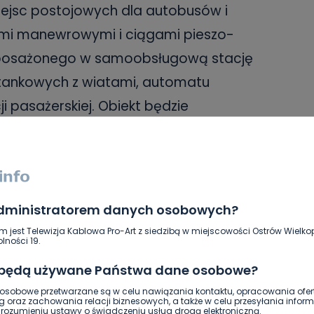
miejsc postojowych dla autobusów i
ami manewrowymi i ciągami pieszo-
wyposażonego w samoobsługową stację
tankowych z wiatami, automatu
ji pasażerskiej. Obiekt będzie
i Dobrzec zmodernizowane zostanie
o będzie m.in. zwiększenie
administratorem danych osobowych?
ane będą 994 nowe energooszczędne
m jest Telewizja Kablowa Pro-Art z siedzibą w miejscowości Ostrów Wielkop
lności 19.
 będą używane Państwa dane osobowe?
adzona będzie kampania informacyjno–
sobowe przetwarzane są w celu nawiązania kontaktu, opracowania ofert
g oraz zachowania relacji biznesowych, a także w celu przesyłania inform
ieszkańcom tematykę niskiej emisji oraz
ozumieniu ustawy o świadczeniu usług drogą elektroniczną.