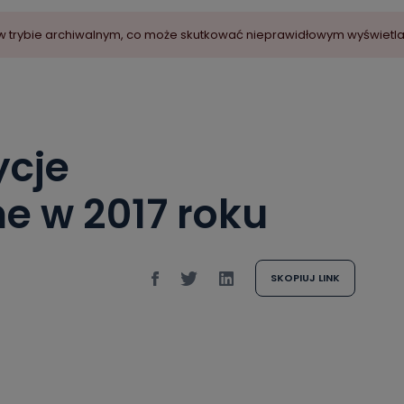
ny w trybie archiwalnym, co może skutkować nieprawidłowym wyświetl
ycje
e w 2017 roku
SKOPIUJ LINK