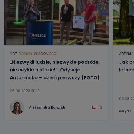
HOT
REGION
WIADOMOŚCI
ARTYKU
„Niezwykli ludzie, niezwykłe podróże,
Jak p
niezwykłe historie!”. Odyseja
letni
Antonińska – dzień pierwszy [FOTO]
06.08.2026 20:13
06.08.2
0
Aleksandra Barczak
wlkp24.