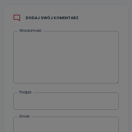
Można to zrobić pod numerem telefonu 62 735-51-05 lub
e-mailowo pod adresem: poczta@tvproart.pl
DODAJ SWÓJ KOMENTARZ
Wiadomość
Podpis
Email