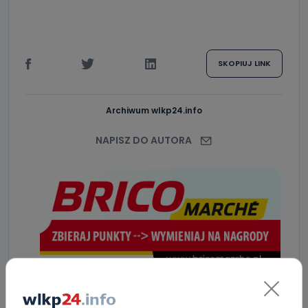
SKOPIUJ LINK
Archiwum wlkp24.info
NAPISZ DO AUTORA