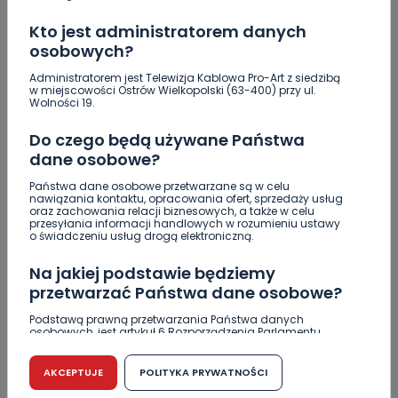
Kto jest administratorem danych
osobowych?
Administratorem jest Telewizja Kablowa Pro-Art z siedzibą
w miejscowości Ostrów Wielkopolski (63-400) przy ul.
Wolności 19.
Do czego będą używane Państwa
dane osobowe?
Państwa dane osobowe przetwarzane są w celu
ZOBACZ TAKŻE
nawiązania kontaktu, opracowania ofert, sprzedaży usług
oraz zachowania relacji biznesowych, a także w celu
przesyłania informacji handlowych w rozumieniu ustawy
o świadczeniu usług drogą elektroniczną.
0
06.08.2026 23:09
Crossfit kolejny raz opanuje
Na jakiej podstawie będziemy
Krotoszyn.…
przetwarzać Państwa dane osobowe?
Podstawą prawną przetwarzania Państwa danych
osobowych, jest artykuł 6 Rozporządzenia Parlamentu
0
06.08.2026 20:13
Europejskiego i Rady (UE) 2016/679 z dnia 27 kwietnia 2016
r. w sprawie ochrony osób fizycznych w związku z
„Niezwykli ludzie, niezwykłe
przetwarzaniem danych osobowych w sprawie
AKCEPTUJE
POLITYKA PRYWATNOŚCI
swobodnego przepływu takich danych oraz uchylenia
podróże, niezwykłe…
dyrektywy 95/46/WE (RODO).