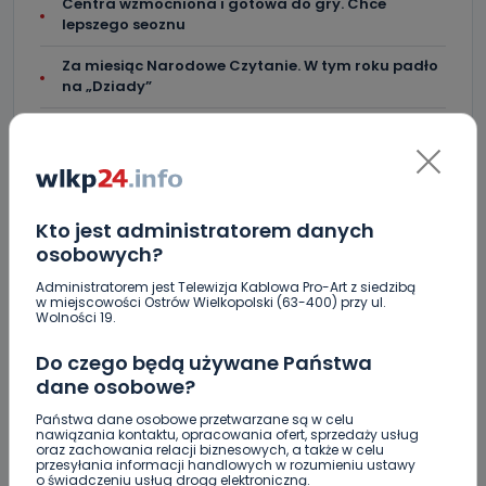
Centra wzmocniona i gotowa do gry. Chce
lepszego seoznu
Za miesiąc Narodowe Czytanie. W tym roku padło
na „Dziady”
Brazylijczycy w Ostrovii 1909. Jutro rusza sezon
[AKTUALIZACJA]
Crossfit kolejny raz opanuje Krotoszyn.
Startujemy w piątek! [WIDEO]
Kto jest administratorem danych
osobowych?
Administratorem jest Telewizja Kablowa Pro-Art z siedzibą
w miejscowości Ostrów Wielkopolski (63-400) przy ul.
Wolności 19.
Do czego będą używane Państwa
KOMENTARZE (1)
dane osobowe?
Państwa dane osobowe przetwarzane są w celu
nawiązania kontaktu, opracowania ofert, sprzedaży usług
oraz zachowania relacji biznesowych, a także w celu
przesyłania informacji handlowych w rozumieniu ustawy
K
Karolina
o świadczeniu usług drogą elektroniczną.