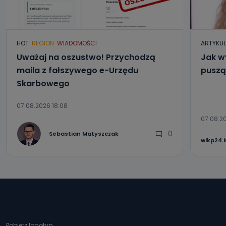
HOT
REGION
WIADOMOŚCI
ARTYKU
Uważaj na oszustwo! Przychodzą
Jak w
maila z fałszywego e-Urzędu
puszą
Skarbowego
07.08.2026 18:08
07.08.20
0
Sebastian Matyszczak
wlkp24.
Pobierz logotyp