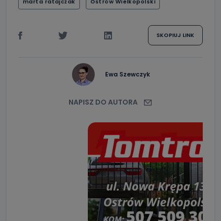
marta ratajczak
Ostrów Wielkopolski
SKOPIUJ LINK
Ewa Szewczyk
NAPISZ DO AUTORA