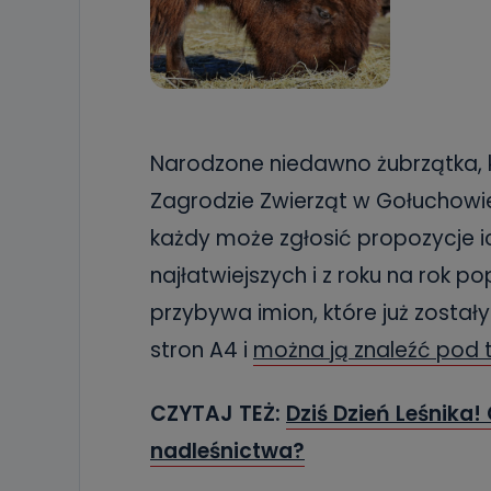
Narodzone niedawno żubrzątka, k
Zagrodzie Zwierząt w Gołuchowie,
każdy może zgłosić propozycje i
najłatwiejszych i z roku na rok 
przybywa imion, które już zostały
stron A4 i
można ją znaleźć pod 
CZYTAJ TEŻ:
Dziś Dzień Leśnika
nadleśnictwa?