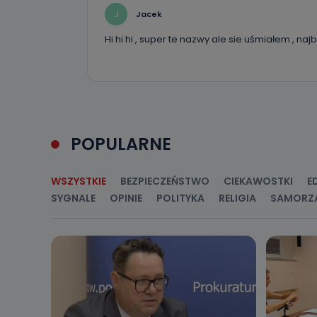
J
Jacek
Hi hi hi , super te nazwy ale sie uśmiałem , n
POPULARNE
WSZYSTKIE
BEZPIECZEŃSTWO
CIEKAWOSTKI
E
SYGNALE
OPINIE
POLITYKA
RELIGIA
SAMORZ