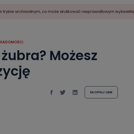
ny w trybie archiwalnym, co może skutkować nieprawidłowym wyświetl
WIADOMOŚCI
a żubra? Możesz
zycję
SKOPIUJ LINK