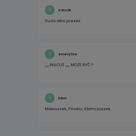
19 dostępu do 
ich sprostowan
K
Katolik
sprzeciwu wobe
Duda albo prezes
Do kiedy
Do czasu wycof
uzasadnionego
Jakie da
E
emerytka
Przetwarzane 
Państwa (lub z
,,,,,WACUŚ ,,,,, MOŻE BYĆ ?
źródeł publiczn
adres korespo
oraz partnerzy
Jak skont
K
kibic
Można to zrob
poczta@tvproar
Mateuszek, Pinokio, Kłamczuszek