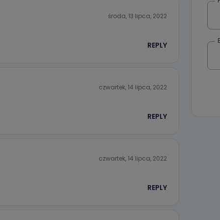
danych osobowych dotyczących Państwa oraz uzyskania ich kopii, a tak
ia, usunięcia danych, ograniczenia ich przetwarzania oraz prawo wniesi
środa, 13 lipca, 2022
c ich przetwarzania.
 Państwa dane osobowe będą przechowywane?
REPLY
ania zgody lub, jeśli dane będą przetwarzane na podstawie prawnie
 celu administratora – do momentu wniesienia sprzeciwu.
ne osobowe przetwarzamy?
czwartek, 14 lipca, 2022
kategorie Państwa danych osobowych to dane, które pochodzą bezpośred
ostały przekazane w Państwa imieniu) lub dane osobowe, które zostały ze
ie dostępnych, w szczególności: imię i nazwisko, adres e-mail, telefon kon
REPLY
ndencyjny. Odbiorcą Pastwa danych osobowych są pracownicy i współp
 wspomagający administratora w jego biznesowej działalności.
aktować się z inspektorem danych osobowych?
czwartek, 14 lipca, 2022
ić pod numerem telefonu 62 735-51-05 lub e-mailowo pod adresem:
t.pl
REPLY