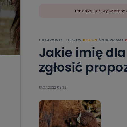
Ten artykuł jest wyświetla
CIEKAWOSTKI
PLESZEW
REGION
ŚRODOWISKO
Jakie imię dl
zgłosić propo
13.07.2022 08:32