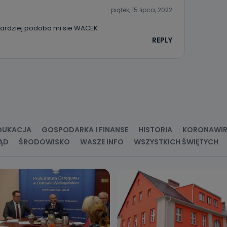
piątek, 15 lipca, 2022
ajbardziej podoba mi sie WACEK
REPLY
DUKACJA
GOSPODARKA I FINANSE
HISTORIA
KORONAWI
ĄD
ŚRODOWISKO
WASZE INFO
WSZYSTKICH ŚWIĘTYCH