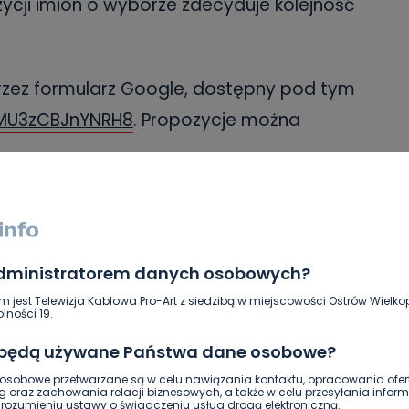
cji imion o wyborze zdecyduje kolejność
zez formularz Google, dostępny pod tym
gMU3zCBJnYNRH8
. Propozycje można
ry leśnej
Ośrodek Kultury Leśnej w Gołuchowie
SKOPIUJ LINK
administratorem danych osobowych?
m jest Telewizja Kablowa Pro-Art z siedzibą w miejscowości Ostrów Wielkop
lności 19.
NAPISZ DO AUTORA
 będą używane Państwa dane osobowe?
sobowe przetwarzane są w celu nawiązania kontaktu, opracowania ofert
g oraz zachowania relacji biznesowych, a także w celu przesyłania inform
ozumieniu ustawy o świadczeniu usług drogą elektroniczną.