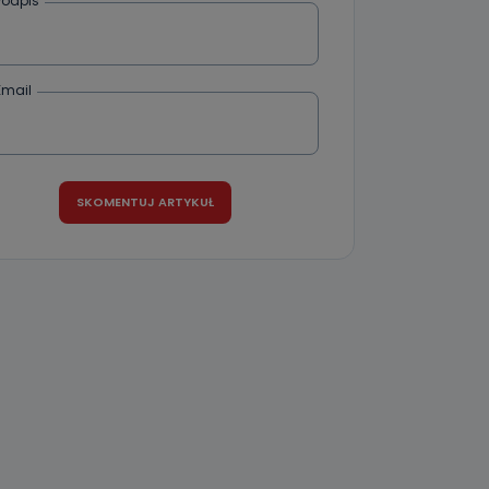
Podpis
że żądania
enia
Email
nio od
brane ze
taktowy,
racownicy