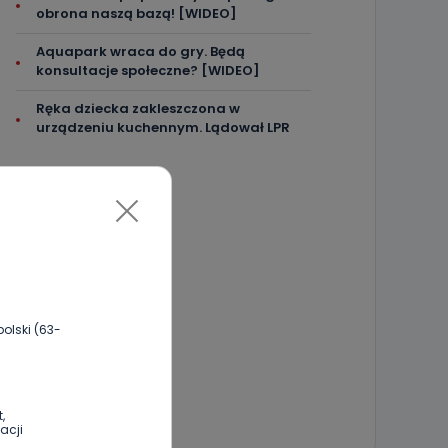
obrona naszą bazą! [WIDEO]
Aquapark wraca do gry. Będą
konsultacje społeczne? [WIDEO]
Ręka dziecka zakleszczona w
urządzeniu kuchennym. Lądował LPR
olski (63-
,
acji