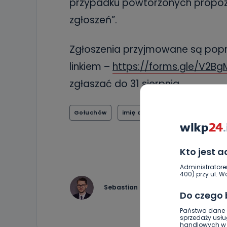
przypadku powtórzonych propozy
zgłoszeń”.
Zgłoszenia przyjmowane są popr
linkiem –
https://forms.gle/V2B
zgłaszać do 31 sierpnia.
Gołuchów
imię dla żubra
ośrodek kultu
Kto jest 
Administratore
400) przy ul. Wo
Sebastian Matyszczak
Do czego
Państwa dane o
sprzedaży usłu
handlowych w r