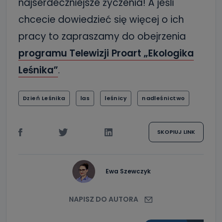
najserdeczniejsze życzenia! A jeśli
chcecie dowiedzieć się więcej o ich
pracy to zapraszamy do obejrzenia
programu Telewizji Proart „Ekologika
Leśnika”
.
Dzień Leśnika
las
leśnicy
nadleśnictwo
SKOPIUJ LINK
Ewa Szewczyk
NAPISZ DO AUTORA