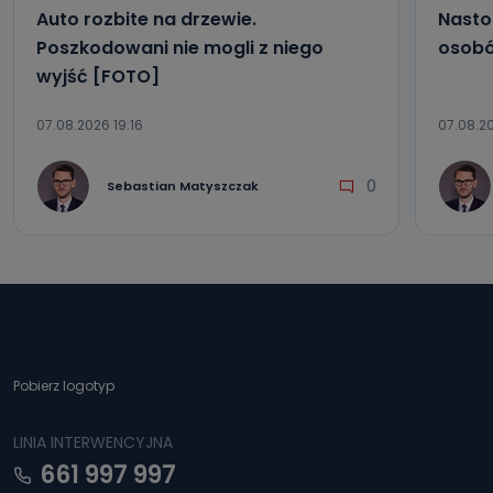
Auto rozbite na drzewie.
Nasto
Poszkodowani nie mogli z niego
osobó
wyjść [FOTO]
07.08.2026 19:16
07.08.20
0
Sebastian Matyszczak
Pobierz logotyp
LINIA INTERWENCYJNA
661 997 997