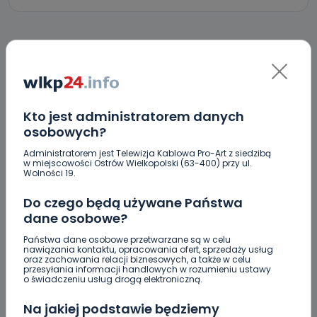
KOMENTARZE (3)
Kto jest administratorem danych
osobowych?
M
Mm
Administratorem jest Telewizja Kablowa Pro-Art z siedzibą
Grabarze polskiego przemysłu drzewnego!!!!!
w miejscowości Ostrów Wielkopolski (63-400) przy ul.
Wolności 19.
REPLY
Do czego będą używane Państwa
dane osobowe?
M
Mm
Państwa dane osobowe przetwarzane są w celu
nawiązania kontaktu, opracowania ofert, sprzedaży usług
oraz zachowania relacji biznesowych, a także w celu
Grabarze polskiego przemysłu drzewnego
przesyłania informacji handlowych w rozumieniu ustawy
REPLY
o świadczeniu usług drogą elektroniczną.
Na jakiej podstawie będziemy