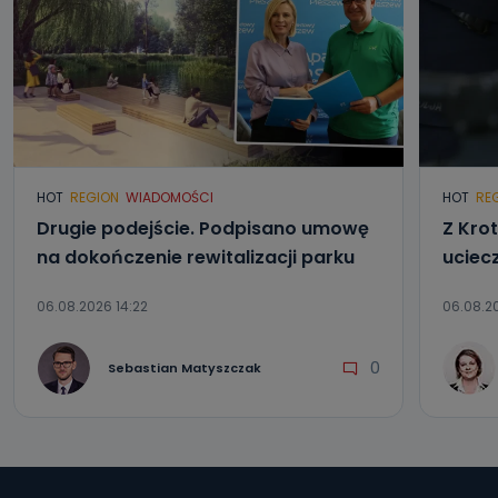
HOT
REGION
WIADOMOŚCI
HOT
RE
Drugie podejście. Podpisano umowę
Z Kro
na dokończenie rewitalizacji parku
uciec
06.08.2026 14:22
06.08.20
0
Sebastian Matyszczak