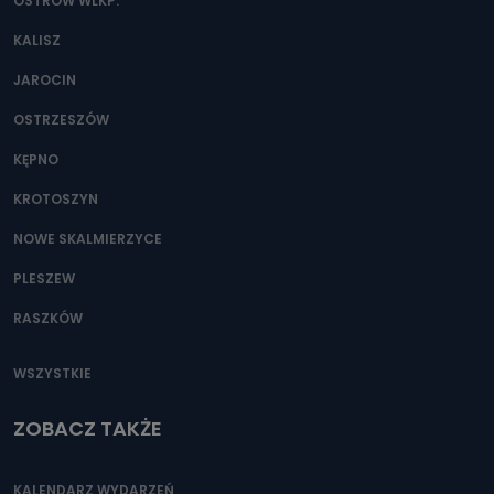
danych osobowych?
OSTRÓW WLKP.
Można to zrobić pod numerem telefonu 62 735-51-05 lub
KALISZ
e-mailowo pod adresem: poczta@tvproart.pl
JAROCIN
OSTRZESZÓW
KĘPNO
KROTOSZYN
NOWE SKALMIERZYCE
PLESZEW
RASZKÓW
WSZYSTKIE
ZOBACZ TAKŻE
KALENDARZ WYDARZEŃ