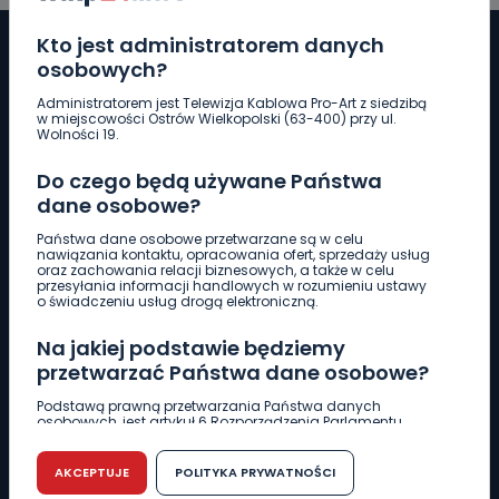
Kto jest administratorem danych
osobowych?
Administratorem jest Telewizja Kablowa Pro-Art z siedzibą
Pobierz logotyp
w miejscowości Ostrów Wielkopolski (63-400) przy ul.
Wolności 19.
LINIA INTERWENCYJNA
Do czego będą używane Państwa
661 997 997
dane osobowe?
Państwa dane osobowe przetwarzane są w celu
nawiązania kontaktu, opracowania ofert, sprzedaży usług
REDAKCJA
oraz zachowania relacji biznesowych, a także w celu
przesyłania informacji handlowych w rozumieniu ustawy
62 735 22 22
redakcja@wlkp24.info
o świadczeniu usług drogą elektroniczną.
Na jakiej podstawie będziemy
DZIAŁ REKLAMY
przetwarzać Państwa dane osobowe?
62 735 01 85
reklama@wlkp24.info
Podstawą prawną przetwarzania Państwa danych
osobowych, jest artykuł 6 Rozporządzenia Parlamentu
Europejskiego i Rady (UE) 2016/679 z dnia 27 kwietnia 2016
WIADOMOŚCI
r. w sprawie ochrony osób fizycznych w związku z
przetwarzaniem danych osobowych w sprawie
AKCEPTUJE
POLITYKA PRYWATNOŚCI
swobodnego przepływu takich danych oraz uchylenia