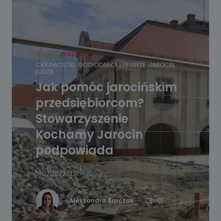
REGION
WIADOMOŚCI
CIEKAWOSTKI
GOSPODARKA I FINANSE
JAROCIN
LUDZIE
Jak pomóc jarocińskim
przedsiębiorcom?
Stowarzyszenie
Kochamy Jarocin
podpowiada
31.07.2022 13:17
0
Aleksandra Barczak