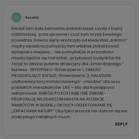
R
Rozalia
Kiedyś tam była żwirownia, pobliski lasek czysty z bujną
roślinnością…pola uprawne i czuć było bryzę świeżego
powietrza. Dawno się to skończyło od kiedy ktoś „bardzo”
mądry wpadł na pomysł by tam właśnie zlokalizować
wysypisko miejskie…. nie pomyślał,że w przyszłości
miasto będzie się rozrastać…przybywać budynków itd.
Teraz to obszar jedynie atrakcyjny dla „Smierdzącego ”
biznesu : WYSYPISKO-Śmierdziel nr 1, ZAKŁAD
PRODUKUJĄCY ASFALD -Śmierdziel nr 2, HAŁAŚLIWI
użytkownicy toru motokrosowego- „miodzio” dla uszu
pobliskich mieszkańców. LAS – sito dla fruwających
reklamówek. SMRÓD POZOSTANIE I NIE ZNIKNIE-
PROPONUJĘ WŁODARZOM MIASTA NA ROZBICIE
NAMIOTÓW W BLISKIEJ OKOLICY I DELEKTOWANIE SIĘ
„ZAPACHAMI NATURY” Oby tylko jeszcze nie dała im się we
znaki plaga natrętnych much.
REPLY