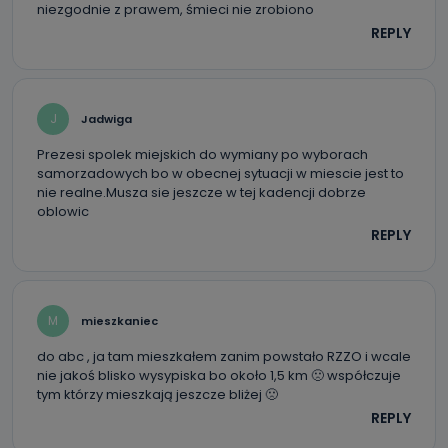
niezgodnie z prawem, śmieci nie zrobiono
REPLY
J
Jadwiga
Prezesi spolek miejskich do wymiany po wyborach
samorzadowych bo w obecnej sytuacji w miescie jest to
nie realne.Musza sie jeszcze w tej kadencji dobrze
oblowic
REPLY
M
mieszkaniec
do abc , ja tam mieszkałem zanim powstało RZZO i wcale
nie jakoś blisko wysypiska bo około 1,5 km 🙁 współczuje
tym którzy mieszkają jeszcze bliżej 🙁
REPLY