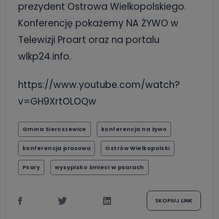
prezydent Ostrowa Wielkopolskiego.
Konferencję pokażemy NA ŻYWO w
Telewizji Proart oraz na portalu
wlkp24.info.
https://www.youtube.com/watch?
v=GH9XrtOLOQw
Gmina Sieroszewice
konferencja na żywo
konferencja prasowa
Ostrów Wielkopolski
Psary
wysypisko śmieci w psarach
SKOPIUJ LINK