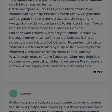
Jakie dane osobowe przetwarzamy?
coś faktycznego na temat.
P.S Na marginesie Pani Prezydent. Może trzeba było
Przetwarzane kategorie Państwa danych osobowych to
zastanowić się kiedy inni podpisywali umowy z gminami
dane, które pochodzą bezpośrednio od Państwa (lub
zostały przekazane w Państwa imieniu) lub dane osobowe,
że ściągając śmieci z ponad dwudziestu innych gmin
które zostały zebrane ze źródeł publicznie dostępnych, w
wysypisko nie da rady uciągnąć takiej ilości śmieci. Teraz
szczególności: imię i nazwisko, adres e-mail, telefon
Pani twierdzi że odmówi Pani umowy z gminą
kontaktowy, adres korespondencyjny. Odbiorcą Pastwa
danych osobowych są pracownicy i współpracownicy
Sieroszewice i Nowe Skalmierzyce odbioru odpadów.
oraz partnerzy wspomagający administratora w jego
Nie zapomnimy o tym że śmieci do Ostrowa trafiają
biznesowej działalności.
nawet z województwa Dolnośląska. Rozumiem że każda
złotówka warta ale trzeba było się zastanowić czy każda
Jak skontaktować się z inspektorem
złotówka warta jest każdego mieszkańca Ostrowa?
danych osobowych?
Współczuję mieszkańcom Zebcowa. Mam nadzieję że u
nas nie powstanie taki problem i będzie się Pani cieszyć z
Można to zrobić pod numerem telefonu 62 735-51-05 lub
gotówki która wpływa do miasta a wraz z nią śmieci.
e-mailowo pod adresem: poczta@tvproart.pl
REPLY
X
Xxxxxxx
Grubo wzięte pieniądze za otworzenie wysypiska śmieci
w Ostrowie podpisanie umow z pobliskimi gminami teraz
nie dawaja rady ludzie się skarżą więc najlepiej pozbyć