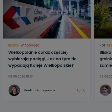
REGION
WIADOMOŚCI
HOT
RE
Wielkopolanie coraz częściej
Blisk
wybierają pociągi. Jak na tym tle
gmini
wypadają Koleje Wielkopolskie?
zamie
08.08.2026 18:16
08.08.20
0
Paulina Szczepaniak