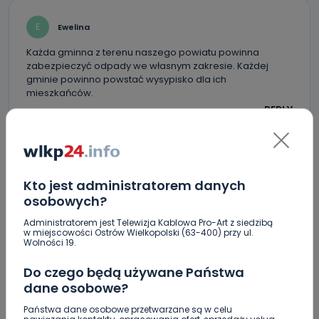
E
Ewelina
Każda gminna z terenu naszego powiatu powinna
zabezpieczyć odpady we własnym zakresie. Każdej
gminie powinno powstać wysypisko dla ich
mieszkańców.
REPLY
J
Jan
Kto jest administratorem danych
Gminny powinny zabezpieczyć odpady we własnym
osobowych?
zakresie.
Administratorem jest Telewizja Kablowa Pro-Art z siedzibą
REPLY
w miejscowości Ostrów Wielkopolski (63-400) przy ul.
Wolności 19.
Do czego będą używane Państwa
dane osobowe?
A
Arek
Państwa dane osobowe przetwarzane są w celu
Trzeba było myśleć jaj się kupowało działki w tym rejonie