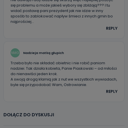
się problemu a może jakieś wybory się zbliżają??? I tu
widać postawę pani prezydent jak nie idzie w inny
sposób to zablokować napływ śmieci z innych gmin bo
najprościej…
REPLY
NMG
Nadzieja matką głupich
Trzeba było nie składać obietnic i nie robić paniom
nadziei. Tak działa kobieta, Panie Piaskowski – od miłości
do nienawiści jeden krok.
A swoją drogą kłamią jak z nut we wszystkich wywiadach,
byle się przypodobać Wam, Ostrowianie.
REPLY
DOŁĄCZ DO DYSKUSJI