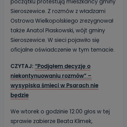
początku protestują mieszkańcy gminy
Sieroszewice. Z rozmów z władzami
Ostrowa Wielkopolskiego zrezygnował
także Anatol Piaskowski, wójt gminy
Sieroszewice. W sieci pojawiło się
oficjalne oświadczenie w tym temacie.
CZYTAJ:
“Podjąłem decyzję o
niekontynuowaniu rozmów” –
wysypiska śmieci w Psarach nie
będzie
We wtorek o godzinie 12.00 głos w tej
sprawie zabierze Beata Klimek,