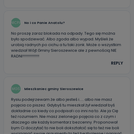
Państwa dane?
Telewizja Kablowa Pro-Art z siedzibą w miejscowości
Ostrów Wielkopolski (63-400) przy ul. Wolności 19 nie
NICPA
No i co Panie Anatolu?
przekazuje Państwa danych osobowych podmiotom
trzecim, jak również nie są one wykorzystywane w
procesach zautomatyzowanego profilowania.
No proszę zaraz blokada na odpady. Tego się można
było spodziewać. Albo zgoda albo wypad. Myśleli że
Co mogą Państwo zrobić z
urobią radnych po cichu a tu taki zonk. Może o wszystkim
przekazanymi nam danymi?
wiedział Wójt Gminy Sieroszewice ale z pewnością NIE
RADNI!!!!!!!!!!!!!!
Po wyrażeniu zgody na przetwarzanie danych osobowych,
REPLY
mają Państwo prawo do żądania od Telewizji Kablowa
Pro-Art z siedzibą w miejscowości Ostrów Wielkopolski (63-
400) przy ul. Wolności 19 dostępu do danych osobowych
dotyczących Państwa oraz uzyskania ich kopii, a także
żądania ich sprostowania, usunięcia danych,
ograniczenia ich przetwarzania oraz prawo wniesienia
MGS
Mieszkaniec gminy Sieroszewice
sprzeciwu wobec ich przetwarzania.
Rysiu podejrzewam że albo jesteś i….. albo nie masz
Do kiedy Państwa dane osobowe będą
pojęcia co piszez. Gdybyś tu mieszkał żył wiedział byś
przechowywane?
dokładnie co kiedy co podpisał i co inni na to. Ale ja Cię
też rozumiem. Nie masz zielonego pojęcia co z czym i
Do czasu wycofania zgody lub, jeśli dane będą
przetwarzane na podstawie prawnie uzasadnionego celu
dlaczego ale każdy komentarz bezcenny. Proponował
administratora – do momentu wniesienia sprzeciwu.
bym Ci doczytać to nie boli dokształcić się to też nie boli
wyciągnąć swoje argumenty to też bezbolesne i napisać