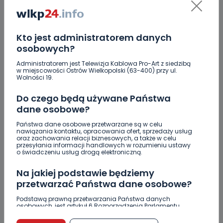
Wszyscy są na bieżąco z wszelkimi
zmianami, co znacznie usprawnia
Kto jest administratorem danych
codzienne funkcjonowanie.
osobowych?
Administratorem jest Telewizja Kablowa Pro-Art z siedzibą
Wspomnieliśmy już o bezpieczeństwie,
w miejscowości Ostrów Wielkopolski (63-400) przy ul.
Wolności 19.
ale warto dodać również, że kopia w
Do czego będą używane Państwa
iCloud pomaga zabezpieczyć dane w
dane osobowe?
razie zgubienia, uszkodzenia albo
Państwa dane osobowe przetwarzane są w celu
nawiązania kontaktu, opracowania ofert, sprzedaży usług
wymiany urządzenia. Przy zakupie
oraz zachowania relacji biznesowych, a także w celu
przesyłania informacji handlowych w rozumieniu ustawy
nowego iPhone’a lub iPada łatwiej
o świadczeniu usług drogą elektroniczną.
odtworzyć dane i ustawienia. To jedna
Na jakiej podstawie będziemy
przetwarzać Państwa dane osobowe?
z tych funkcji, które docenia się
Podstawą prawną przetwarzania Państwa danych
najbardziej dopiero wtedy, gdy coś
osobowych, jest artykuł 6 Rozporządzenia Parlamentu
Europejskiego i Rady (UE) 2016/679 z dnia 27 kwietnia 2016
pójdzie nie tak. Podsumowując, iCloud
r. w sprawie ochrony osób fizycznych w związku z