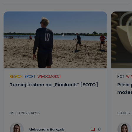
REGION
SPORT
WIADOMOŚCI
HOT
WI
Turniej frisbee na „Piaskach” [FOTO]
Pilnie
możes
09.08.2026 14:55
09.08.20
0
Aleksandra Barczak