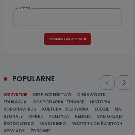
Email
POPULARNE
WSZYSTKIE
BEZPIECZEŃSTWO
CIEKAWOSTKI
EDUKACJA
GOSPODARKA I FINANSE
HISTORIA
KORONAWIRUS
KULTURA I ROZRYWKA
LUDZIE
NA
SYGNALE
OPINIE
POLITYKA
RELIGIA
SAMORZĄD
ŚRODOWISKO
WASZE INFO
WSZYSTKICH ŚWIĘTYCH
WYWIADY
ZDROWIE