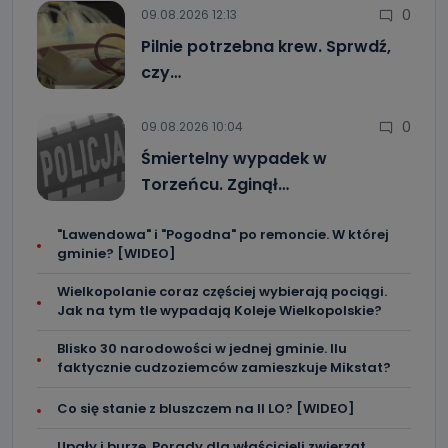
0
09.08.2026 12:13
Pilnie potrzebna krew. Sprwdź,
czy…
0
09.08.2026 10:04
Śmiertelny wypadek w
Torzeńcu. Zginął…
"Lawendowa" i "Pogodna" po remoncie. W której
gminie? [WIDEO]
Wielkopolanie coraz częściej wybierają pociągi.
Jak na tym tle wypadają Koleje Wielkopolskie?
Blisko 30 narodowości w jednej gminie. Ilu
faktycznie cudzoziemców zamieszkuje Mikstat?
Co się stanie z bluszczem na II LO? [WIDEO]
Upały i burze. Porady dla właścicieli zwierząt