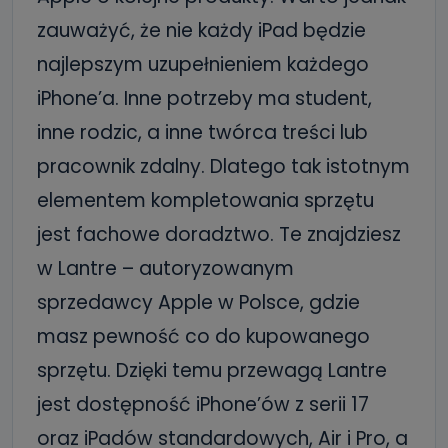
Po wyrażeniu zgody na przetwarzanie danych osobowych,
zauważyć, że nie każdy iPad będzie
mają Państwo prawo do żądania od Telewizji Kablowa
Pro-Art z siedzibą w miejscowości Ostrów Wielkopolski (63-
400) przy ul. Wolności 19 dostępu do danych osobowych
najlepszym uzupełnieniem każdego
dotyczących Państwa oraz uzyskania ich kopii, a także
żądania ich sprostowania, usunięcia danych,
iPhone’a. Inne potrzeby ma student,
ograniczenia ich przetwarzania oraz prawo wniesienia
sprzeciwu wobec ich przetwarzania.
inne rodzic, a inne twórca treści lub
Do kiedy Państwa dane osobowe będą
pracownik zdalny. Dlatego tak istotnym
przechowywane?
elementem kompletowania sprzętu
Do czasu wycofania zgody lub, jeśli dane będą
przetwarzane na podstawie prawnie uzasadnionego celu
jest fachowe doradztwo. Te znajdziesz
administratora – do momentu wniesienia sprzeciwu.
w Lantre – autoryzowanym
Jakie dane osobowe przetwarzamy?
sprzedawcy Apple w Polsce, gdzie
Przetwarzane kategorie Państwa danych osobowych to
dane, które pochodzą bezpośrednio od Państwa (lub
masz pewność co do kupowanego
zostały przekazane w Państwa imieniu) lub dane osobowe,
które zostały zebrane ze źródeł publicznie dostępnych, w
szczególności: imię i nazwisko, adres e-mail, telefon
sprzętu. Dzięki temu przewagą Lantre
kontaktowy, adres korespondencyjny. Odbiorcą Pastwa
danych osobowych są pracownicy i współpracownicy
jest dostępność iPhone’ów z serii 17
oraz partnerzy wspomagający administratora w jego
biznesowej działalności.
oraz iPadów standardowych, Air i Pro, a