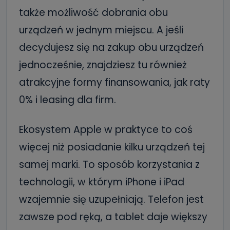
Jak skontaktować się z inspektorem
także możliwość dobrania obu
danych osobowych?
urządzeń w jednym miejscu. A jeśli
Można to zrobić pod numerem telefonu 62 735-51-05 lub
e-mailowo pod adresem: poczta@tvproart.pl
decydujesz się na zakup obu urządzeń
jednocześnie, znajdziesz tu również
atrakcyjne formy finansowania, jak raty
0% i leasing dla firm.
Ekosystem Apple w praktyce to coś
więcej niż posiadanie kilku urządzeń tej
samej marki. To sposób korzystania z
technologii, w którym iPhone i iPad
wzajemnie się uzupełniają. Telefon jest
zawsze pod ręką, a tablet daje większy