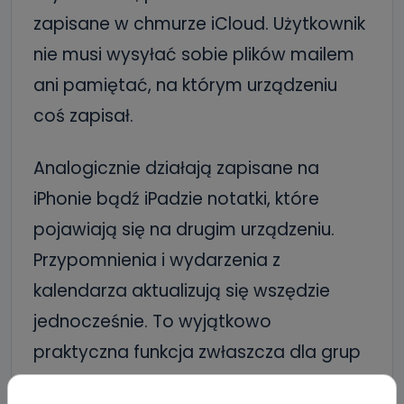
zapisane w chmurze iCloud. Użytkownik
nie musi wysyłać sobie plików mailem
ani pamiętać, na którym urządzeniu
coś zapisał.
Analogicznie działają zapisane na
iPhonie bądź iPadzie notatki, które
pojawiają się na drugim urządzeniu.
Przypomnienia i wydarzenia z
kalendarza aktualizują się wszędzie
jednocześnie. To wyjątkowo
praktyczna funkcja zwłaszcza dla grup
– w pracy czy chociażby w rodzinie.