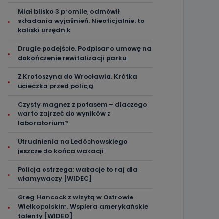
Miał blisko 3 promile, odmówił
składania wyjaśnień. Nieoficjalnie: to
kaliski urzędnik
Drugie podejście. Podpisano umowę na
dokończenie rewitalizacji parku
Z Krotoszyna do Wrocławia. Krótka
ucieczka przed policją
Czysty magnez z potasem – dlaczego
warto zajrzeć do wyników z
laboratorium?
Utrudnienia na Ledóchowskiego
jeszcze do końca wakacji
Policja ostrzega: wakacje to raj dla
włamywaczy [WIDEO]
Greg Hancock z wizytą w Ostrowie
Wielkopolskim. Wspiera amerykańskie
talenty [WIDEO]