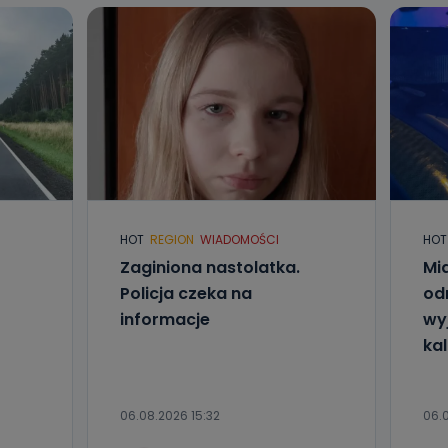
HOT
REGION
WIADOMOŚCI
HOT
Zaginiona nastolatka.
Mia
Policja czeka na
od
informacje
wyj
kal
06.08.2026 15:32
06.0