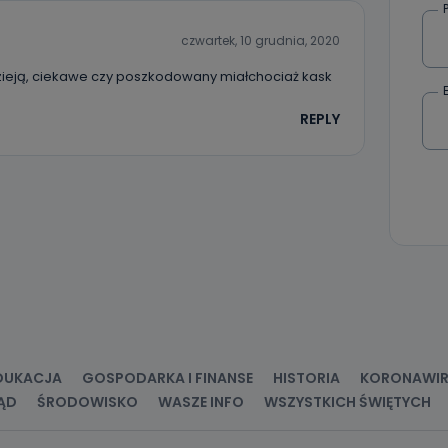
ia, usunięcia danych, ograniczenia ich przetwarzania oraz prawo wniesi
c ich przetwarzania.
czwartek, 10 grudnia, 2020
 Państwa dane osobowe będą przechowywane?
e dzieją, ciekawe czy poszkodowany miałchociaż kask
ania zgody lub, jeśli dane będą przetwarzane na podstawie prawnie
 celu administratora – do momentu wniesienia sprzeciwu.
REPLY
ne osobowe przetwarzamy?
kategorie Państwa danych osobowych to dane, które pochodzą bezpośred
ostały przekazane w Państwa imieniu) lub dane osobowe, które zostały ze
ie dostępnych, w szczególności: imię i nazwisko, adres e-mail, telefon kon
ndencyjny. Odbiorcą Pastwa danych osobowych są pracownicy i współp
 wspomagający administratora w jego biznesowej działalności.
aktować się z inspektorem danych osobowych?
ić pod numerem telefonu 62 735-51-05 lub e-mailowo pod adresem:
t.pl
DUKACJA
GOSPODARKA I FINANSE
HISTORIA
KORONAWI
ĄD
ŚRODOWISKO
WASZE INFO
WSZYSTKICH ŚWIĘTYCH