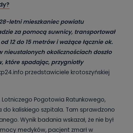
dy?
e 28-letni mieszkaniec powiatu
adzie za pomocą suwnicy, transportował
od 12 do 15 metrów i ważące łącznie ok.
 w nieustalonych okolicznościach doszło
, które spadając, przygniotły
kp24.info przedstawiciele krotoszyńskiej
 Lotniczego Pogotowia Ratunkowego,
a do kaliskiego szpitala. Tam sprawdzono
anego. Wynik badania wskazał, że nie był
omocy medyków, pacjent zmarł w