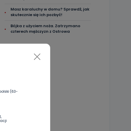
Masz karaluchy w domu? Sprawdź, jak
skutecznie się ich pozbyć!
Bójka z użyciem noża. Zatrzymano
czterech mężczyzn z Ostrowa
olski (63-
,
acji