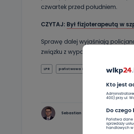
czwartek przed południem.
CZYTAJ:
Był fizjoterapeutą w sz
Sprawę dalej wyjaśniają policja
związku z wypadkiem prowadzi t
LPR
państwowa inspekcja pracy
pip
Kto jest 
Administratore
400) przy ul. Wo
Do czego
Sebastian Matyszczak
Państwa dane o
sprzedaży usłu
handlowych w r