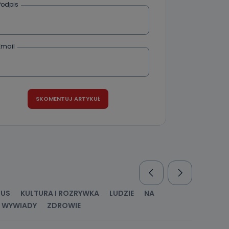
enia
Podpis
Email
nio od
brane ze
taktowy,
racownicy
RUS
KULTURA I ROZRYWKA
LUDZIE
NA
WYWIADY
ZDROWIE