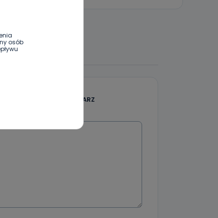
enia
ony osób
 DO DYSKUSJI
epływu
wnym oraz
e jest to
DODAJ SWÓJ KOMENTARZ
 dowolny,
Kablowej
Wiadomość
l. Wolności
e
ania od
. Wolności
że żądania