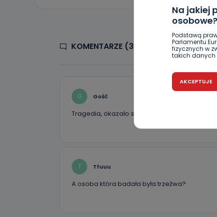
Na jakiej
osobowe
Podstawą praw
Parlamentu Euro
KOMENTARZE (3)
fizycznych w 
takich danych 
Czy jest 
AKCEPTUJE
Podanie danyc
G
Gość
nie stanowi wa
związane z ża
wybrany sposób
Tragedia, okazało się, że był trzeźwy! Tak na
Pro-Art z siedz
Kiedy i 
Telewizja Kablo
19 nie przekaz
wykorzystywan
T
Tfuuu
A osoba która badała była trzeźwa?
Co mogą 
Po wyrażeniu 
Telewizji Kablo
19 dostępu do 