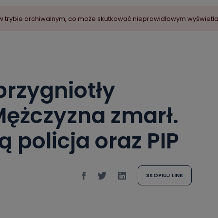
ny w trybie archiwalnym, co może skutkować nieprawidłowym wyświetl
rzygniotły
Mężczyzna zmarł.
 policja oraz PIP
SKOPIUJ LINK