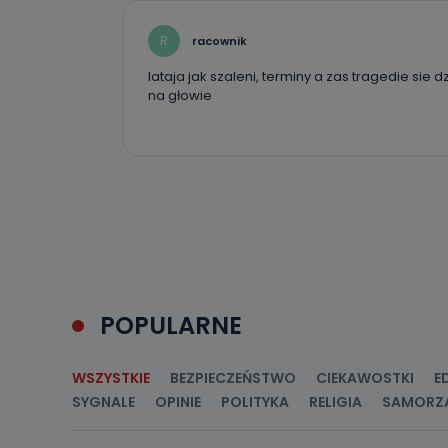
ich sprostowan
sprzeciwu wobe
R
racownik
Do kiedy
lataja jak szaleni, terminy a zas tragedie si
Do czasu wycof
na głowie
uzasadnionego
Jakie da
Przetwarzane 
Państwa (lub z
źródeł publiczn
adres korespo
oraz partnerzy
Jak skont
Można to zrob
POPULARNE
poczta@tvproar
WSZYSTKIE
BEZPIECZEŃSTWO
CIEKAWOSTKI
E
SYGNALE
OPINIE
POLITYKA
RELIGIA
SAMORZ