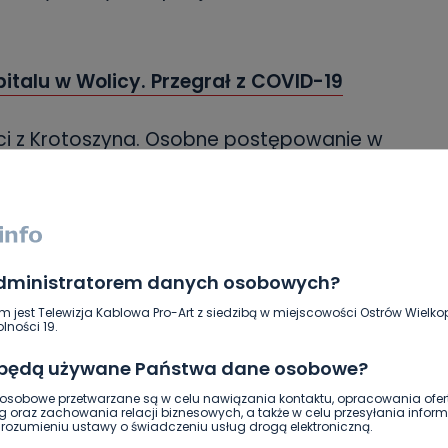
pitalu w Wolicy. Przegrał z COVID-19
nci z Krotoszyna. Osobne postępowanie w
akże Państwowa Inspekcja Pracy.
Sapieżyn
wypadek w zakładzie pracy
administratorem danych osobowych?
SKOPIUJ LINK
m jest Telewizja Kablowa Pro-Art z siedzibą w miejscowości Ostrów Wielkop
lności 19.
 będą używane Państwa dane osobowe?
NAPISZ DO AUTORA
sobowe przetwarzane są w celu nawiązania kontaktu, opracowania ofert
g oraz zachowania relacji biznesowych, a także w celu przesyłania inform
ozumieniu ustawy o świadczeniu usług drogą elektroniczną.