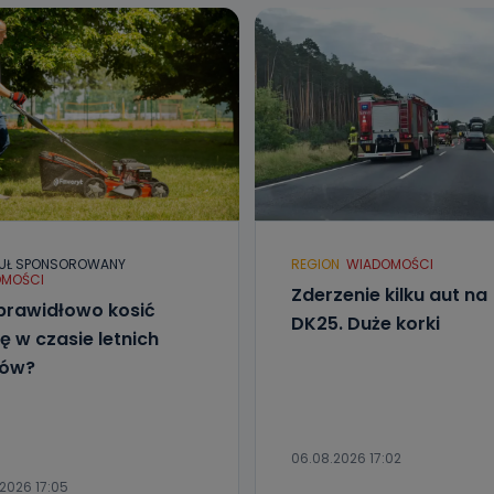
UŁ SPONSOROWANY
REGION
WIADOMOŚCI
MOŚCI
Zderzenie kilku aut na
prawidłowo kosić
DK25. Duże korki
ę w czasie letnich
łów?
06.08.2026 17:02
2026 17:05