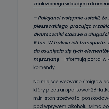
znalezionego w budynku komen
– Policjanci wstępnie ustalili, ż
pleszewskiego, pracując w zakł
dwuteowniki stalowe o długości 
5 ton. W trakcie ich transportu,
do osunięcia się tych elementów
mężczyznę
– informują portal wl
komendy.
Na miejsce wezwano śmigłowiec
który przetransportował 28-latk
m.in. stan trzeźwości poszkodow
pod wpływem alkoholu. Mimo p