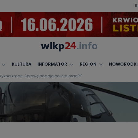
R
KULTURA
INFORMATOR
REGION
NOWORODKI
zyzna zmarł. Sprawę badają policja oraz PIP