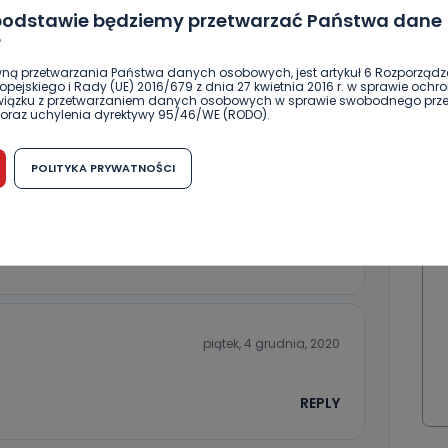
 podstawie będziemy przetwarzać Państwa dane
?
ną przetwarzania Państwa danych osobowych, jest artykuł 6 Rozporządz
pejskiego i Rady (UE) 2016/679 z dnia 27 kwietnia 2016 r. w sprawie ochr
DOŁĄCZ
związku z przetwarzaniem danych osobowych w sprawie swobodnego prz
oraz uchylenia dyrektywy 95/46/WE (RODO).
możliwość cofnięcia zgody?
POLITYKA PRYWATNOŚCI
h osobowych jest dobrowolne, nie jest wymogiem ustawowym lub umo
czwartek, 3 grudnia, 2020
runku zawarcia umowy. Cofnięcie zgody jest możliwe na każdym etapie i ni
dnymi negatywnymi konsekwencjami. Cofnięcia zgody można dokonać w
 (e-mail, poczta tradycyjna) tak, aby dotarła do wiadomości Telewizji 
pisane jakby piszący był zawiedziony tym faktem
ibą w miejscowości Ostrów Wielkopolski (63-400) przy ul. Wolności 19.
REPLY
komu możemy przekazać Państwa dane?
wa Pro-Art z siedzibą w miejscowości Ostrów Wielkopolski (63-400) przy u
uje Państwa danych osobowych podmiotom trzecim, jak również nie są on
e w procesach zautomatyzowanego profilowania.
piątek, 4 grudnia, 2020
Państwo zrobić z przekazanymi nam danymi?
REPLY
zgody na przetwarzanie danych osobowych, mają Państwo prawo do żąd
wa Pro-Art z siedzibą w miejscowości Ostrów Wielkopolski (63-400) przy ul
danych osobowych dotyczących Państwa oraz uzyskania ich kopii, a tak