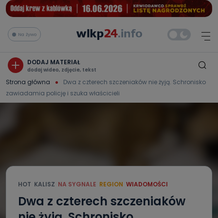
Na żywo
DODAJ MATERIAŁ
dodaj wideo, zdjęcie, tekst
Strona główna
Dwa z czterech szczeniaków nie żyją. Schronisko
zawiadamia policję i szuka właścicieli
HOT
KALISZ
NA SYGNALE
REGION
WIADOMOŚCI
Dwa z czterech szczeniaków
nie żyją. Schronisko