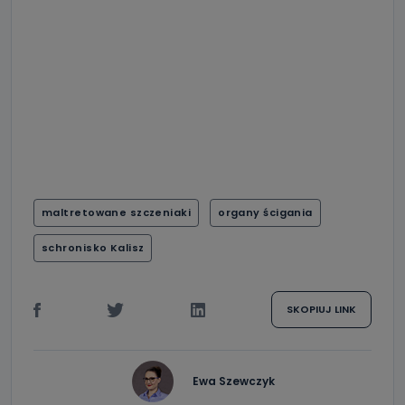
maltretowane szczeniaki
organy ścigania
schronisko Kalisz
SKOPIUJ LINK
Ewa Szewczyk