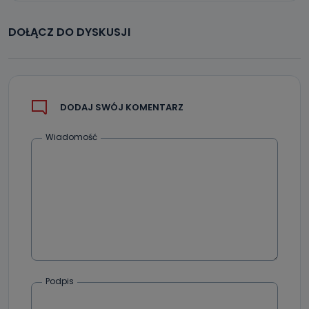
Jak skontaktować się z inspektorem
danych osobowych?
DOŁĄCZ DO DYSKUSJI
Można to zrobić pod numerem telefonu 62 735-51-05 lub
e-mailowo pod adresem: poczta@tvproart.pl
DODAJ SWÓJ KOMENTARZ
Wiadomość
Podpis