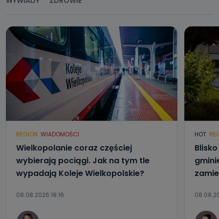
WYWIADY
ZDROWIE
REGION
WIADOMOŚCI
HOT
RE
Wielkopolanie coraz częściej
Blisk
wybierają pociągi. Jak na tym tle
gmini
wypadają Koleje Wielkopolskie?
zamie
08.08.2026 18:16
08.08.20