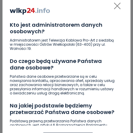
ZOBACZ TAKŻE
Kto jest administratorem danych
0
08.08.2026 18:16
osobowych?
Wielkopolanie coraz częściej
Administratorem jest Telewizja Kablowa Pro-Art z siedzibą
w miejscowości Ostrów Wielkopolski (63-400) przy ul.
wybierają pociągi.…
Wolności 19.
Do czego będą używane Państwa
0
08.08.2026 15:11
dane osobowe?
Blisko 30 narodowości w jednej…
Państwa dane osobowe przetwarzane są w celu
nawiązania kontaktu, opracowania ofert, sprzedaży usług
oraz zachowania relacji biznesowych, a także w celu
przesyłania informacji handlowych w rozumieniu ustawy
o świadczeniu usług drogą elektroniczną.
4
08.08.2026 12:08
Na jakiej podstawie będziemy
Co się stanie z bluszczem…
przetwarzać Państwa dane osobowe?
Podstawą prawną przetwarzania Państwa danych
osobowych, jest artykuł 6 Rozporządzenia Parlamentu
Upały i burze. Porady dla właścicieli zwierząt
Europejskiego i Rady (UE) 2016/679 z dnia 27 kwietnia 2016
[WIDEO]