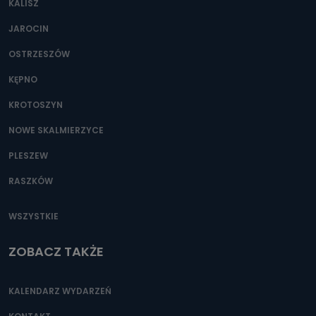
KALISZ
Można to zrobić pod numerem telefonu 62 735-51-05 lub
e-mailowo pod adresem: poczta@tvproart.pl
JAROCIN
OSTRZESZÓW
KĘPNO
KROTOSZYN
NOWE SKALMIERZYCE
PLESZEW
RASZKÓW
WSZYSTKIE
ZOBACZ TAKŻE
KALENDARZ WYDARZEŃ