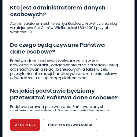
Kto jest administratorem danych
osobowych?
Pobierz logotyp
Administratorem jest Telewizja Kablowa Pro-Art z siedzibą
w miejscowości Ostrów Wielkopolski (63-400) przy ul.
Wolności 19.
LINIA INTERWENCYJNA
Do czego będą używane Państwa
661 997 997
dane osobowe?
Państwa dane osobowe przetwarzane są w celu
REDAKCJA
nawiązania kontaktu, opracowania ofert, sprzedaży usług
oraz zachowania relacji biznesowych, a także w celu
62 735 22 22
redakcja@wlkp24.info
przesyłania informacji handlowych w rozumieniu ustawy
o świadczeniu usług drogą elektroniczną.
DZIAŁ REKLAMY
Na jakiej podstawie będziemy
62 735 01 85
reklama@wlkp24.info
przetwarzać Państwa dane osobowe?
Podstawą prawną przetwarzania Państwa danych
osobowych, jest artykuł 6 Rozporządzenia Parlamentu
WIADOMOŚCI
Europejskiego i Rady (UE) 2016/679 z dnia 27 kwietnia 2016
r. w sprawie ochrony osób fizycznych w związku z
przetwarzaniem danych osobowych w sprawie
AKCEPTUJE
POLITYKA PRYWATNOŚCI
swobodnego przepływu takich danych oraz uchylenia
CIEKAWOSTKI
dyrektywy 95/46/WE (RODO).