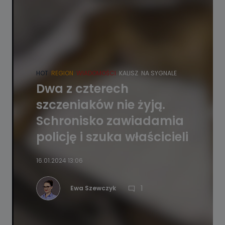
HOT
REGION
WIADOMOŚCI
KALISZ
NA SYGNALE
Dwa z czterech
szczeniaków nie żyją.
Schronisko zawiadamia
policję i szuka właścicieli
16.01.2024 13:06
1
Ewa Szewczyk