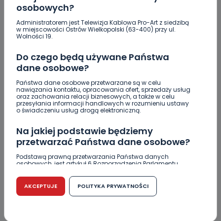
Jakość wody wróciła (prawie) do normy. Jest
osobowych?
komunikat sanepidu
Administratorem jest Telewizja Kablowa Pro-Art z siedzibą
w miejscowości Ostrów Wielkopolski (63-400) przy ul.
Zatrzymany w Sośniach. Za połamane tablice
Wolności 19.
Nowe ustalenia w sprawie OZC. Kto spełnił warunki
Do czego będą używane Państwa
przetargu, a kto próbował wrócić do gry?
dane osobowe?
Czy aquapark w Ostrowie powinien powstać?
Państwa dane osobowe przetwarzane są w celu
Rozpoczęły się konsultacje
nawiązania kontaktu, opracowania ofert, sprzedaży usług
oraz zachowania relacji biznesowych, a także w celu
przesyłania informacji handlowych w rozumieniu ustawy
"Łącznik" w remoncie. Urząd miejski będzie
o świadczeniu usług drogą elektroniczną.
większy?
Na jakiej podstawie będziemy
Ile jest klimy w szpitalu? Sprawdzamy w regionie
przetwarzać Państwa dane osobowe?
Więcej pieniędzy dla OSP w gminie Ostrów.
Podstawą prawną przetwarzania Państwa danych
osobowych, jest artykuł 6 Rozporządzenia Parlamentu
Europejskiego i Rady (UE) 2016/679 z dnia 27 kwietnia 2016
Centra wzmocniona i gotowa do gry. Chce
r. w sprawie ochrony osób fizycznych w związku z
lepszego seoznu
przetwarzaniem danych osobowych w sprawie
AKCEPTUJE
POLITYKA PRYWATNOŚCI
swobodnego przepływu takich danych oraz uchylenia
dyrektywy 95/46/WE (RODO).
Czy jest możliwość cofnięcia zgody?