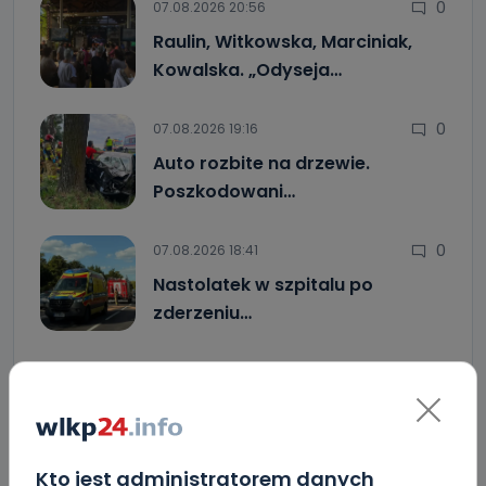
0
07.08.2026 20:56
Raulin, Witkowska, Marciniak,
Kowalska. „Odyseja…
0
07.08.2026 19:16
Auto rozbite na drzewie.
Poszkodowani…
0
07.08.2026 18:41
Nastolatek w szpitalu po
zderzeniu…
Uważaj na oszustwo! Przychodzą maile z
fałszywego e-Urzędu Skarbowego
Jak wybrać prostownicę do włosów puszących się i
elektryzujących?
Kto jest administratorem danych