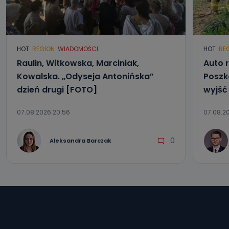
HOT
REGION
WIADOMOŚCI
HOT
RE
Raulin, Witkowska, Marciniak,
Auto r
Kowalska. „Odyseja Antonińska”
Poszk
dzień drugi [FOTO]
wyjść
07.08.2026 20:56
07.08.20
0
Aleksandra Barczak