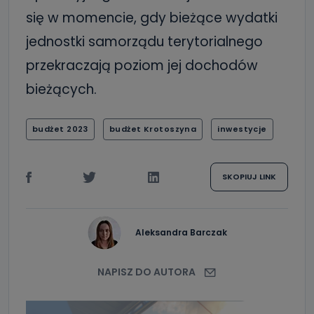
się w momencie, gdy bieżące wydatki
jednostki samorządu terytorialnego
przekraczają poziom jej dochodów
bieżących.
budżet 2023
budżet Krotoszyna
inwestycje
SKOPIUJ LINK
Aleksandra Barczak
NAPISZ DO AUTORA