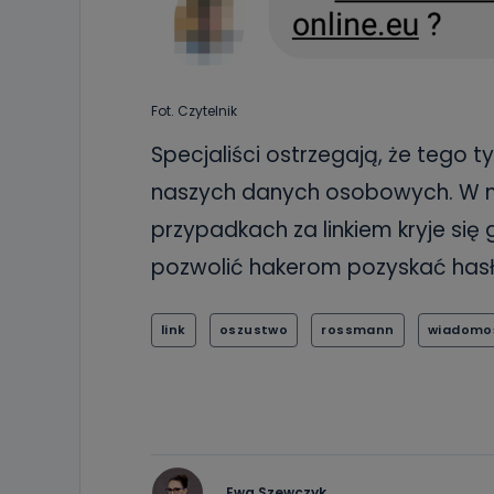
19 dostępu do 
ich sprostowan
sprzeciwu wobe
Do kiedy
Fot. Czytelnik
Do czasu wycof
uzasadnionego
Specjaliści ostrzegają, że tego t
Jakie da
naszych danych osobowych. W ni
Przetwarzane 
przypadkach za linkiem kryje si
Państwa (lub z
źródeł publiczn
pozwolić hakerom pozyskać hasł
adres korespo
oraz partnerzy
Jak skont
link
oszustwo
rossmann
wiadomo
Można to zrob
poczta@tvproar
Ewa Szewczyk