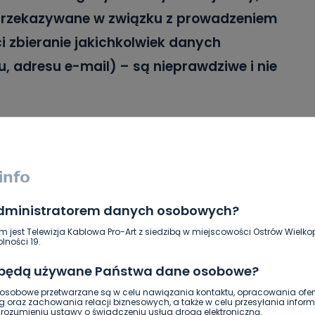
ą przekazywane w związku z prowadzeniem
ci zbieranie jakichkolwiek danych
, adresu e-mail) – są nieprawdziwe i nie
że do SMS-ów, jakie otrzymują użytkownicy
yłce od firmy. Oczywiście tam także
ierować na odpowiednią stronę.
ie prowadzi wysyłki SMS-ów, w których
administratorem danych osobowych?
 w podejrzany link, by np. odebrać nagrodę
m jest Telewizja Kablowa Pro-Art z siedzibą w miejscowości Ostrów Wielkop
lności 19.
smanna”
–
czytamy w informacji prasowej
 będą używane Państwa dane osobowe?
sobowe przetwarzane są w celu nawiązania kontaktu, opracowania ofert
g oraz zachowania relacji biznesowych, a także w celu przesyłania inform
ozumieniu ustawy o świadczeniu usług drogą elektroniczną.