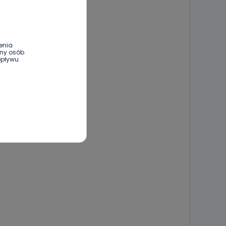
enia
ony osób
epływu
wnym oraz
e jest to
 dowolny,
Kablowej
l. Wolności
e
ania od
. Wolności