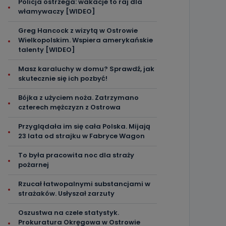
Policja ostrzega: wakacje to raj dla
włamywaczy [WIDEO]
Greg Hancock z wizytą w Ostrowie
Wielkopolskim. Wspiera amerykańskie
talenty [WIDEO]
Masz karaluchy w domu? Sprawdź, jak
skutecznie się ich pozbyć!
Bójka z użyciem noża. Zatrzymano
czterech mężczyzn z Ostrowa
Przyglądała im się cała Polska. Mijają
23 lata od strajku w Fabryce Wagon
To była pracowita noc dla straży
pożarnej
Rzucał łatwopalnymi substancjami w
strażaków. Usłyszał zarzuty
Oszustwa na czele statystyk.
Prokuratura Okręgowa w Ostrowie