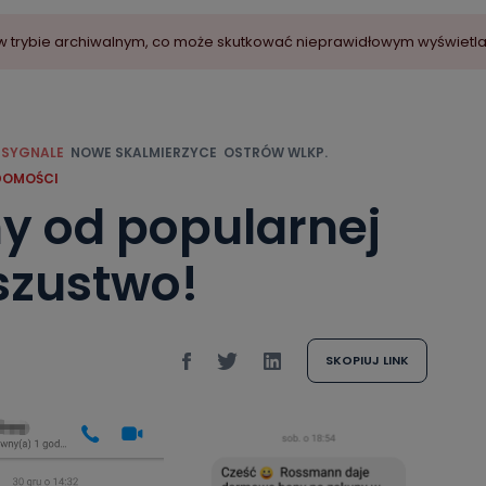
ny w trybie archiwalnym, co może skutkować nieprawidłowym wyświetl
 SYGNALE
NOWE SKALMIERZYCE
OSTRÓW WLKP.
DOMOŚCI
 od popularnej
oszustwo!
SKOPIUJ LINK