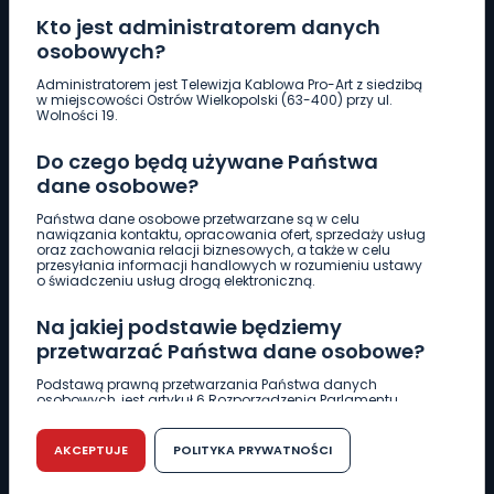
Kto jest administratorem danych
osobowych?
Pobierz logotyp
Administratorem jest Telewizja Kablowa Pro-Art z siedzibą
w miejscowości Ostrów Wielkopolski (63-400) przy ul.
Wolności 19.
LINIA INTERWENCYJNA
Do czego będą używane Państwa
661 997 997
dane osobowe?
Państwa dane osobowe przetwarzane są w celu
REDAKCJA
nawiązania kontaktu, opracowania ofert, sprzedaży usług
oraz zachowania relacji biznesowych, a także w celu
62 735 22 22
redakcja@wlkp24.info
przesyłania informacji handlowych w rozumieniu ustawy
o świadczeniu usług drogą elektroniczną.
DZIAŁ REKLAMY
Na jakiej podstawie będziemy
62 735 01 85
reklama@wlkp24.info
przetwarzać Państwa dane osobowe?
Podstawą prawną przetwarzania Państwa danych
osobowych, jest artykuł 6 Rozporządzenia Parlamentu
WIADOMOŚCI
Europejskiego i Rady (UE) 2016/679 z dnia 27 kwietnia 2016
r. w sprawie ochrony osób fizycznych w związku z
przetwarzaniem danych osobowych w sprawie
AKCEPTUJE
POLITYKA PRYWATNOŚCI
swobodnego przepływu takich danych oraz uchylenia
CIEKAWOSTKI
dyrektywy 95/46/WE (RODO).