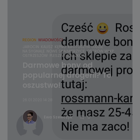
REGION
WIADOMOŚCI
JAROCIN
KALISZ
KĘPNO
KROTOSZYN
LUDZIE
NA SYGNALE
NOWE SKALMIERZYCE
OSTRÓW WLKP.
OSTRZESZÓW
PLESZEW
RASZKÓW
Darmowe bony od
popularnej drogerii? To
oszustwo!
26.01.2020 14:28
0
Ewa Szewczyk