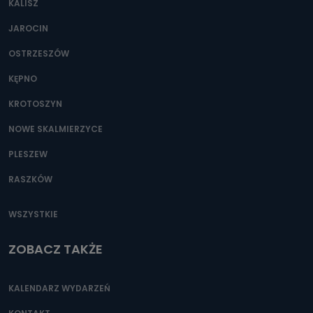
KALISZ
Można to zrobić pod numerem telefonu 62 735-51-05 lub
e-mailowo pod adresem: poczta@tvproart.pl
JAROCIN
OSTRZESZÓW
KĘPNO
KROTOSZYN
NOWE SKALMIERZYCE
PLESZEW
RASZKÓW
WSZYSTKIE
ZOBACZ TAKŻE
KALENDARZ WYDARZEŃ