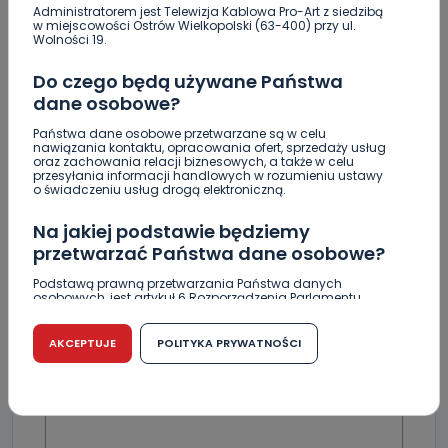
REPLY
Administratorem jest Telewizja Kablowa Pro-Art z siedzibą
w miejscowości Ostrów Wielkopolski (63-400) przy ul.
Wolności 19.
Do czego będą używane Państwa
A
Anonim
dane osobowe?
Byłeam na koncercie coś wspaniałego. Polecam zawsze
Państwa dane osobowe przetwarzane są w celu
, Pan Waldemar to wybitnie uzdolniony muzyk.
nawiązania kontaktu, opracowania ofert, sprzedaży usług
oraz zachowania relacji biznesowych, a także w celu
REPLY
przesyłania informacji handlowych w rozumieniu ustawy
o świadczeniu usług drogą elektroniczną.
Na jakiej podstawie będziemy
DOŁĄCZ DO DYSKUSJI
przetwarzać Państwa dane osobowe?
Podstawą prawną przetwarzania Państwa danych
osobowych, jest artykuł 6 Rozporządzenia Parlamentu
Europejskiego i Rady (UE) 2016/679 z dnia 27 kwietnia 2016
r. w sprawie ochrony osób fizycznych w związku z
przetwarzaniem danych osobowych w sprawie
AKCEPTUJE
POLITYKA PRYWATNOŚCI
swobodnego przepływu takich danych oraz uchylenia
DODAJ SWÓJ KOMENTARZ
dyrektywy 95/46/WE (RODO).
Wiadomość
Czy jest możliwość cofnięcia zgody?
Podanie danych osobowych jest dobrowolne, nie jest