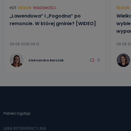
HOT
REGION
WIADOMOŚCI
REGION
„Lawendowa” i „Pogodna” po
Wielk
remoncie. W której gminie? [WIDEO]
wybier
wypad
09.08.2026 09:12
08.08.20
0
Aleksandra Barczak
Pobierz logotyp
LINIA INTERWENCYJNA