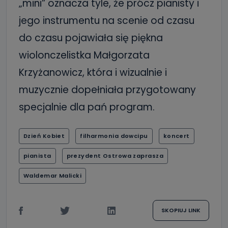
„mini” oznacza tyle, że prócz pianisty i
jego instrumentu na scenie od czasu
do czasu pojawiała się piękna
wiolonczelistka Małgorzata
Krzyżanowicz, która i wizualnie i
muzycznie dopełniała przygotowany
specjalnie dla pań program.
Dzień Kobiet
filharmonia dowcipu
koncert
pianista
prezydent Ostrowa zaprasza
Waldemar Malicki
SKOPIUJ LINK