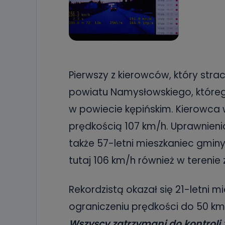
Pierwszy z kierowców, który strac
powiatu Namysłowskiego, które
w powiecie kępińskim. Kierowca
prędkością 107 km/h. Uprawnien
także 57-letni mieszkaniec gmin
tutaj 106 km/h również w teren
Rekordzistą okazał się 21-letni m
ograniczeniu prędkości do 50 km
Wszyscy zatrzymani do kontroli