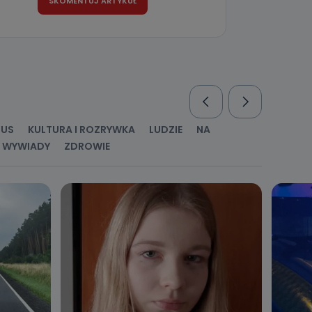
nio od
brane ze
taktowy,
racownicy
RUS
KULTURA I ROZRYWKA
LUDZIE
NA
WYWIADY
ZDROWIE