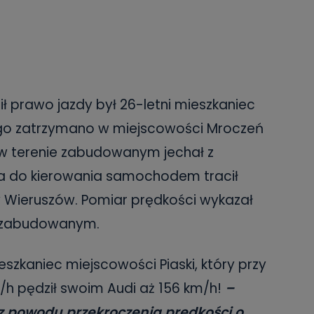
ił prawo jazdy był 26-letni mieszkaniec
go zatrzymano w miejscowości Mroczeń
 w terenie zabudowanym jechał z
ia do kierowania samochodem tracił
y Wieruszów. Pomiar prędkości wykazał
ie zabudowanym.
ieszkaniec miejscowości Piaski, który przy
/h pędził swoim Audi aż 156 km/h!
–
 z powodu przekroczenia prędkości o