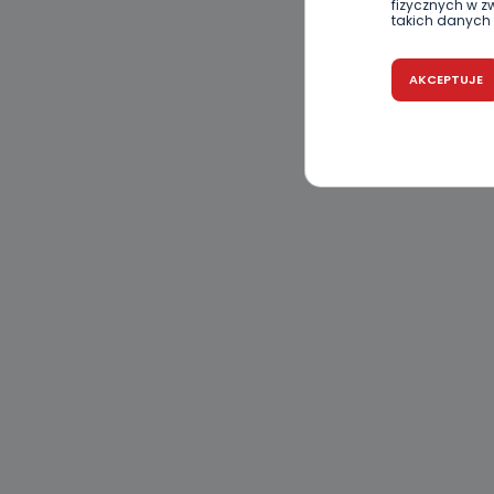
fizycznych w 
takich danych 
Czy jest 
AKCEPTUJE
Podanie danyc
nie stanowi wa
związane z ża
wybrany sposób
Pro-Art z siedz
Kiedy i 
Telewizja Kablo
19 nie przekaz
wykorzystywan
Co mogą 
Po wyrażeniu 
Telewizji Kablo
19 dostępu do 
ich sprostowan
sprzeciwu wobe
Do kiedy
Do czasu wycof