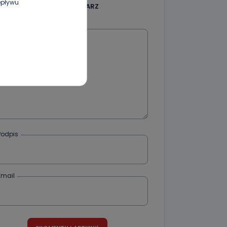
epływu
DODAJ SWÓJ KOMENTARZ
Wiadomość
wnym oraz
e jest to
 dowolny,
Kablowej
l. Wolności
e
Podpis
ania od
. Wolności
że żądania
Email
enia