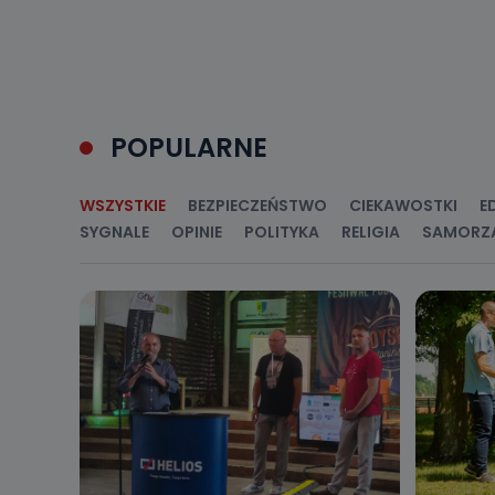
uzasadnionego
Jakie da
Przetwarzane 
Państwa (lub z
źródeł publiczn
POPULARNE
adres korespo
oraz partnerzy
Jak skont
WSZYSTKIE
BEZPIECZEŃSTWO
CIEKAWOSTKI
E
SYGNALE
OPINIE
POLITYKA
RELIGIA
SAMORZ
Można to zrob
poczta@tvproar