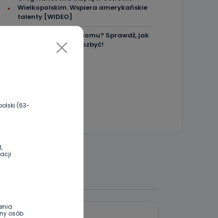
Wielkopolskim. Wspiera amerykańskie
talenty [WIDEO]
Masz karaluchy w domu? Sprawdź, jak
skutecznie się ich pozbyć!
olski (63-
,
acji
 DO DYSKUSJI
enia
ony osób