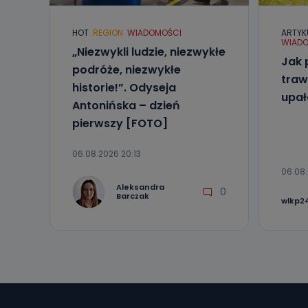
HOT
REGION
WIADOMOŚCI
ARTYK
WIADO
„Niezwykli ludzie, niezwykłe
Jak 
podróże, niezwykłe
traw
historie!”. Odyseja
upa
Antonińska – dzień
pierwszy [FOTO]
06.08.2026 20:13
06.08.
Aleksandra
0
Barczak
wlkp24