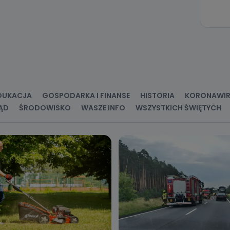
 celu administratora – do momentu wniesienia sprzeciwu.
ne osobowe przetwarzamy?
kategorie Państwa danych osobowych to dane, które pochodzą bezpośred
ostały przekazane w Państwa imieniu) lub dane osobowe, które zostały ze
ie dostępnych, w szczególności: imię i nazwisko, adres e-mail, telefon kon
ndencyjny. Odbiorcą Pastwa danych osobowych są pracownicy i współp
 wspomagający administratora w jego biznesowej działalności.
aktować się z inspektorem danych osobowych?
DUKACJA
GOSPODARKA I FINANSE
HISTORIA
KORONAWI
ĄD
ŚRODOWISKO
WASZE INFO
WSZYSTKICH ŚWIĘTYCH
ić pod numerem telefonu 62 735-51-05 lub e-mailowo pod adresem:
t.pl