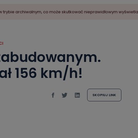
ny w trybie archiwalnym, co może skutkować nieprawidłowym wyświetl
CI
e zabudowanym.
iał 156 km/h!
SKOPIUJ LINK