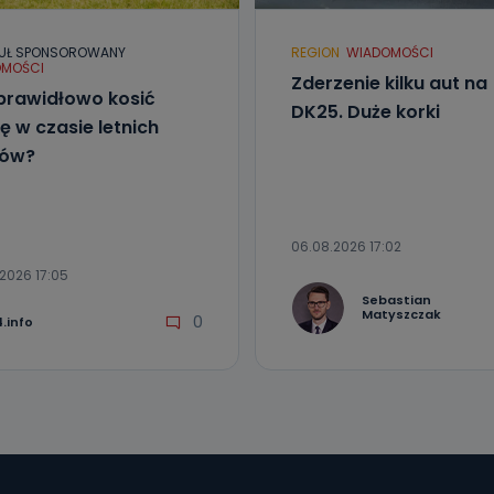
UŁ SPONSOROWANY
REGION
WIADOMOŚCI
MOŚCI
Zderzenie kilku aut na
prawidłowo kosić
DK25. Duże korki
ę w czasie letnich
łów?
06.08.2026 17:02
2026 17:05
Sebastian
Matyszczak
0
.info