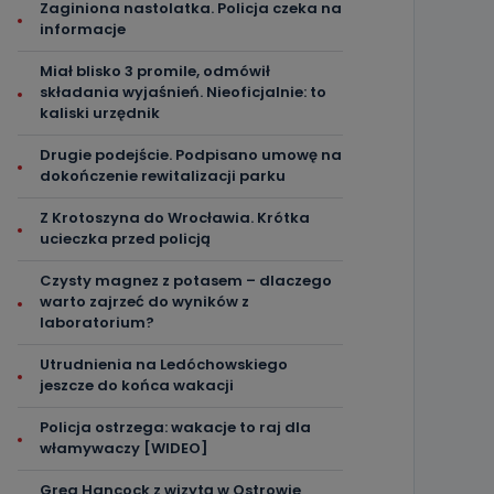
Zaginiona nastolatka. Policja czeka na
informacje
Miał blisko 3 promile, odmówił
składania wyjaśnień. Nieoficjalnie: to
kaliski urzędnik
Drugie podejście. Podpisano umowę na
dokończenie rewitalizacji parku
Z Krotoszyna do Wrocławia. Krótka
ucieczka przed policją
Czysty magnez z potasem – dlaczego
warto zajrzeć do wyników z
laboratorium?
Utrudnienia na Ledóchowskiego
jeszcze do końca wakacji
Policja ostrzega: wakacje to raj dla
włamywaczy [WIDEO]
Greg Hancock z wizytą w Ostrowie