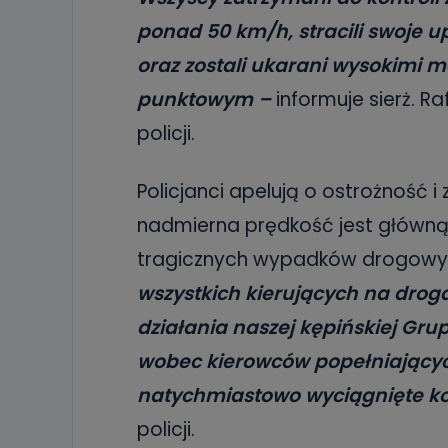
ponad 50 km/h, stracili swoje u
oraz zostali ukarani wysokimi
punktowym –
informuje sierż. R
policji.
Policjanci apelują o ostrożność 
nadmierna prędkość jest główną
tragicznych wypadków drogowy
wszystkich kierujących na drog
działania naszej kępińskiej Gru
wobec kierowców popełniającyc
natychmiastowo wyciągnięte k
policji.