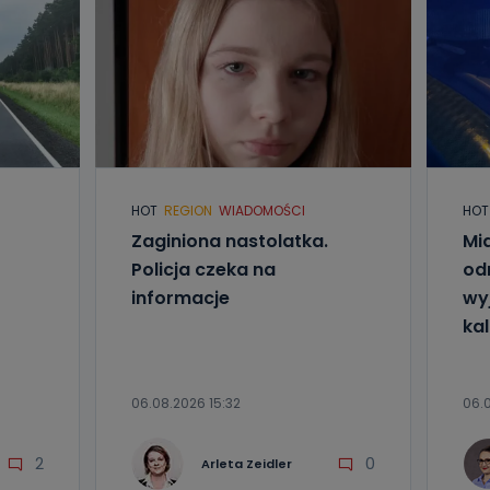
HOT
REGION
WIADOMOŚCI
HOT
Zaginiona nastolatka.
Mia
Policja czeka na
od
informacje
wyj
kal
06.08.2026 15:32
06.0
2
0
Arleta Zeidler