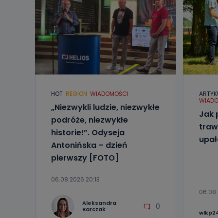
HOT
REGION
WIADOMOŚCI
ARTYK
WIADO
„Niezwykli ludzie, niezwykłe
Jak 
podróże, niezwykłe
traw
historie!”. Odyseja
upa
Antonińska – dzień
pierwszy [FOTO]
06.08.2026 20:13
06.08.
Aleksandra
0
Barczak
wlkp24