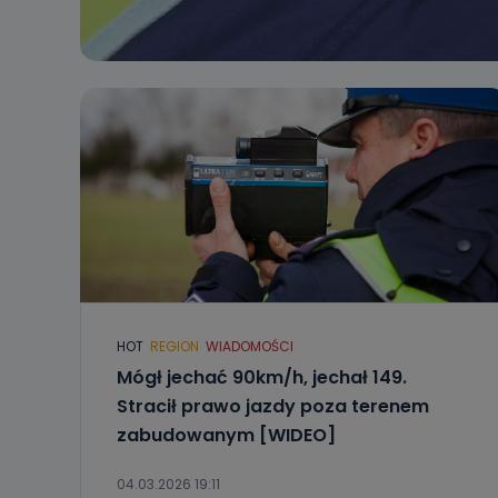
HOT
REGION
WIADOMOŚCI
Mógł jechać 90km/h, jechał 149.
Stracił prawo jazdy poza terenem
zabudowanym [WIDEO]
04.03.2026 19:11