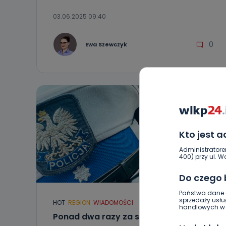
03.06.2025 09:40
0
Ewa Szewczyk
Kto jest 
Administratore
400) przy ul. Wo
Do czego
Państwa dane o
sprzedaży usłu
HOT
REGION
WIADOMOŚCI
handlowych w r
Ponad dwa razy za szybko w