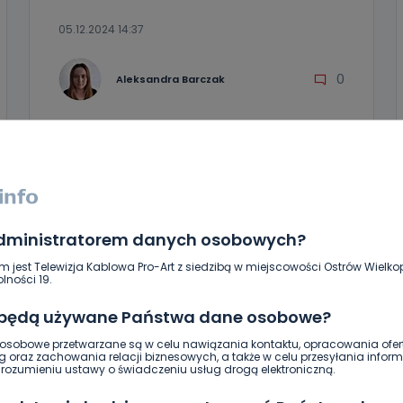
05.12.2024 14:37
0
Aleksandra Barczak
administratorem danych osobowych?
m jest Telewizja Kablowa Pro-Art z siedzibą w miejscowości Ostrów Wielkop
lności 19.
 będą używane Państwa dane osobowe?
sobowe przetwarzane są w celu nawiązania kontaktu, opracowania ofert
g oraz zachowania relacji biznesowych, a także w celu przesyłania inform
REGION
ozumieniu ustawy o świadczeniu usług drogą elektroniczną.
Obywatelskie zatrzymanie pijanego