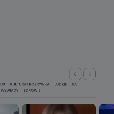
nio od
brane ze
taktowy,
racownicy
RUS
KULTURA I ROZRYWKA
LUDZIE
NA
WYWIADY
ZDROWIE