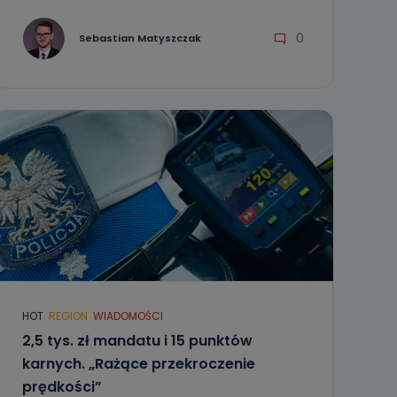
0
Sebastian Matyszczak
HOT
REGION
WIADOMOŚCI
2,5 tys. zł mandatu i 15 punktów
karnych. „Rażące przekroczenie
prędkości”