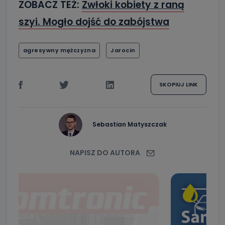
ZOBACZ TEŻ:
Zwłoki kobiety z raną
szyi. Mogło dojść do zabójstwa
agresywny mężczyzna
Jarocin
SKOPIUJ LINK
Sebastian Matyszczak
NAPISZ DO AUTORA