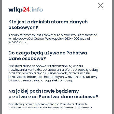
DOŁĄCZ DO DYSKUSJI
Kto jest administratorem danych
osobowych?
Administratorem jest Telewizja Kablowa Pro-Art z siedzibą
w miejscowości Ostrów Wielkopolski (63-400) przy ul.
DODAJ SWÓJ KOMENTARZ
Wolności 19.
Wiadomość
Do czego będą używane Państwa
dane osobowe?
Państwa dane osobowe przetwarzane są w celu
nawiązania kontaktu, opracowania ofert, sprzedaży usług
oraz zachowania relacji biznesowych, a także w celu
przesyłania informacji handlowych w rozumieniu ustawy
o świadczeniu usług drogą elektroniczną.
Na jakiej podstawie będziemy
przetwarzać Państwa dane osobowe?
Podstawą prawną przetwarzania Państwa danych
Podpis
osobowych, jest artykuł 6 Rozporządzenia Parlamentu
Europejskiego i Rady (UE) 2016/679 z dnia 27 kwietnia 2016