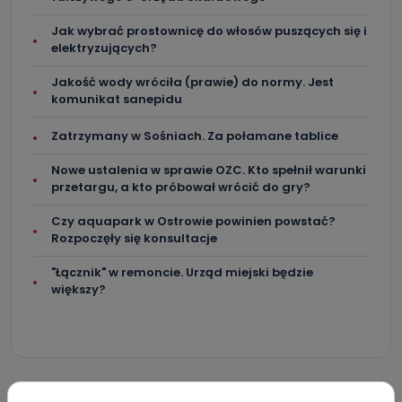
Jak wybrać prostownicę do włosów puszących się i
elektryzujących?
Jakość wody wróciła (prawie) do normy. Jest
komunikat sanepidu
Zatrzymany w Sośniach. Za połamane tablice
Nowe ustalenia w sprawie OZC. Kto spełnił warunki
przetargu, a kto próbował wrócić do gry?
Czy aquapark w Ostrowie powinien powstać?
Rozpoczęły się konsultacje
"Łącznik" w remoncie. Urząd miejski będzie
większy?
Skomentuj ten wpis jako pierwszy!