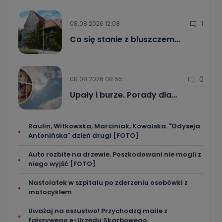
1
08.08.2026 12:08
Co się stanie z bluszczem…
0
08.08.2026 08:55
Upały i burze. Porady dla…
Raulin, Witkowska, Marciniak, Kowalska. "Odyseja
Antonińska" dzień drugi [FOTO]
Auto rozbite na drzewie. Poszkodowani nie mogli z
niego wyjść [FOTO]
Nastolatek w szpitalu po zderzeniu osobówki z
motocyklem
Uważaj na oszustwo! Przychodzą maile z
fałszywego e-Urzędu Skarbowego