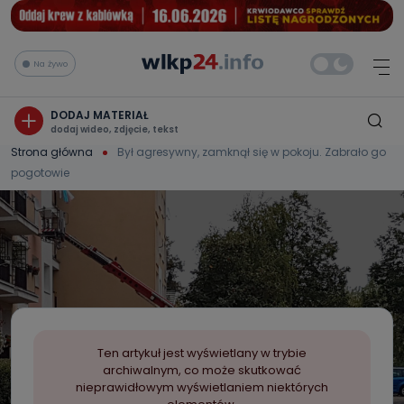
Na żywo
DODAJ MATERIAŁ
dodaj wideo, zdjęcie, tekst
Strona główna
Był agresywny, zamknął się w pokoju. Zabrało go
pogotowie
Ten artykuł jest wyświetlany w trybie
archiwalnym, co może skutkować
nieprawidłowym wyświetlaniem niektórych