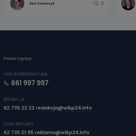
0
Ewa Szewczyk
Jak skontaktować się z inspektorem
danych osobowych?
Można to zrobić pod numerem telefonu 62 735-51-05 lub
e-mailowo pod adresem: poczta@tvproart.pl
Pobierz logotyp
LINIA INTERWENCYJNA
661 997 997
REDAKCJA
62 735 22 22
redakcja@wlkp24.info
DZIAŁ REKLAMY
62 735 01 85
reklama@wlkp24.info