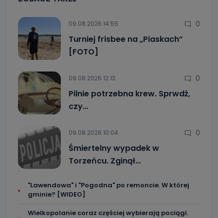
0
09.08.2026 14:55
Turniej frisbee na „Piaskach”
[FOTO]
0
09.08.2026 12:13
Pilnie potrzebna krew. Sprwdź,
czy…
0
09.08.2026 10:04
Śmiertelny wypadek w
Torzeńcu. Zginął…
"Lawendowa" i "Pogodna" po remoncie. W której
gminie? [WIDEO]
Wielkopolanie coraz częściej wybierają pociągi.