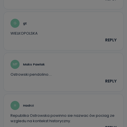
G
gt
WIELKOPOLSKA
REPLY
MP
Maks Pawlak
Ostrowski pendolino….
REPLY
H
Hadrzi
Republika Ostrowska powinno sie nazwac ów pociag ze
wzgledu na kontekst historyczny.