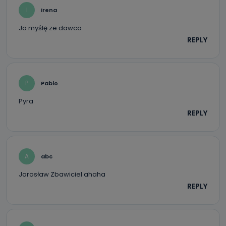
I
Irena
Ja myślę ze dawca
REPLY
P
Pablo
Pyra
REPLY
A
abc
Jarosław Zbawiciel ahaha
REPLY