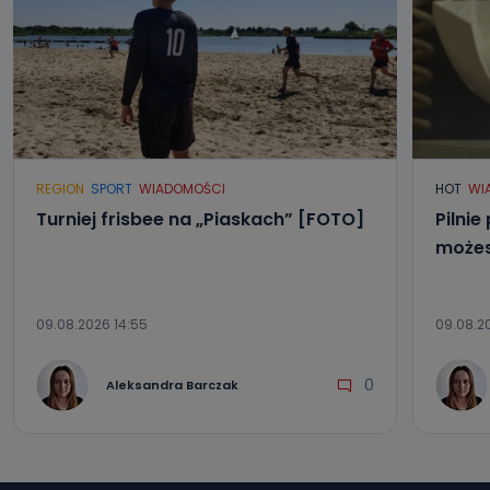
REGION
SPORT
WIADOMOŚCI
HOT
WI
Turniej frisbee na „Piaskach” [FOTO]
Pilnie
możes
09.08.2026 14:55
09.08.20
0
Aleksandra Barczak