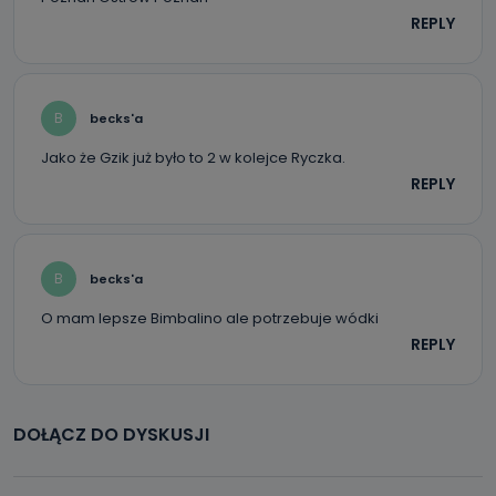
REPLY
B
becks'a
Jako że Gzik już było to 2 w kolejce Ryczka.
REPLY
B
becks'a
O mam lepsze Bimbalino ale potrzebuje wódki
REPLY
DOŁĄCZ DO DYSKUSJI