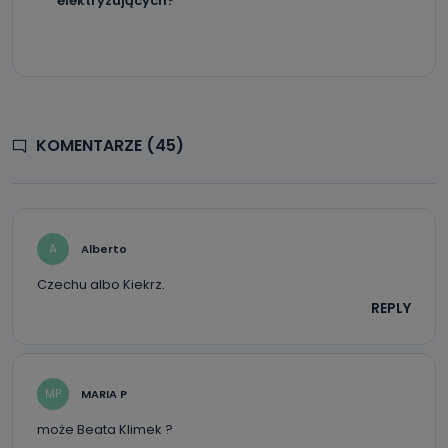
elektryzujących?
KOMENTARZE (45)
A
Alberto
Czechu albo Kiekrz.
REPLY
MP
MARIA P
może Beata Klimek ?