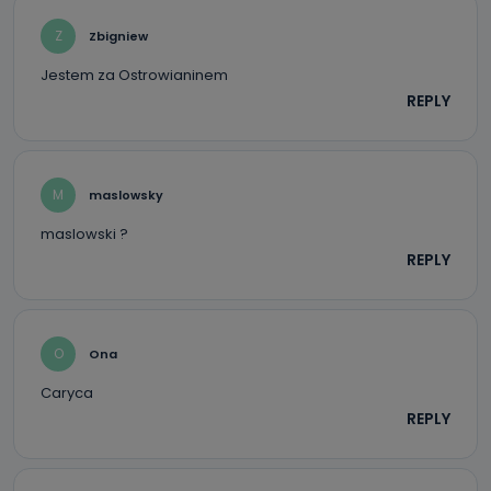
Z
Zbigniew
Jestem za Ostrowianinem
REPLY
M
maslowsky
maslowski ?
REPLY
O
Ona
Caryca
REPLY