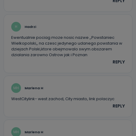
REPLY
H
Hadrzi
Ewentualnie pociag moze nosic nazwe ,,Powstaniec
Wielkopolski,, na czesc jedynego udanego.powstania w
dziejach Polski,ktore obejmowalo swym.obszarem
dzialania zarowno Ostrow jak i Poznan
REPLY
MH
Marlena H
WestCitylink- west zachod, City miasto, link polaczyc
REPLY
MH
Marlena H