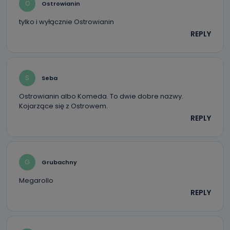
O
Ostrowianin
tylko i wyłącznie Ostrowianin
REPLY
S
Seba
Ostrowianin albo Komeda. To dwie dobre nazwy.
Kojarzące się z Ostrowem.
REPLY
G
Grubachny
Megarollo
REPLY