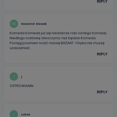
REPLY
NS
Nowomir Slowak
Komeda Komeda już się niedobrze robi od tego Komedy.
Niedługo lodówkę otworzymy i też będzie Komeda.
Pociąg powinien nosić nazwę BAŻANT. Chyba nie muszę
uzasadniać..
REPLY
J
j
OSTROWIANIN
REPLY
L
Lukas