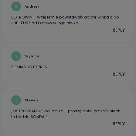
A
Andrzej
OSTROWIN – w tej firmie powstawały dobre winka albo
JUBILEUSZ od Ostrowskiego piwka
REPLY
S
Szymon
ZIEMIAŃSKI EXPRES
REPLY
S
Steven
„OSTROWIANIN”, kto jest za – proszę potwierdzać; niech
to będzie SONDA !
REPLY