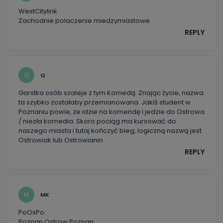
WestCitylink
Zachodnie polaczenie miedzymiastowe
REPLY
Q
Q
Garstka osób szaleje z tym Komedą. Znając życie, nazwa
ta szybko zostałaby przemianowana. Jakiś student w
Poznaniu powie, że idzie na komendę i jedzie do Ostrowa
/ niezła komedia. Skoro pociąg ma kursować do
naszego miasta i tutaj kończyć bieg, logiczną nazwą jest
Ostrowiak lub Ostrowianin
REPLY
M
MK
PoOsPo
Poznan Ostrow Poznan