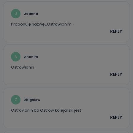
J
Joanna
Proponuję nazwę „Ostrowianin”.
REPLY
A
Anonim
Ostrowianin
REPLY
Z
Zbigniew
Ostrovianin bo Ostrow kolejarski jest
REPLY