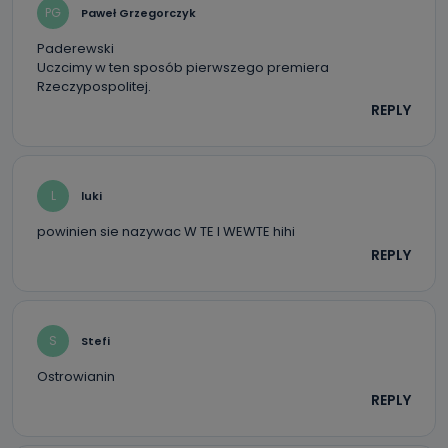
PG
Paweł Grzegorczyk
Paderewski
Uczcimy w ten sposób pierwszego premiera
Rzeczypospolitej.
REPLY
L
luki
powinien sie nazywac W TE I WEWTE hihi
REPLY
S
Stefi
Ostrowianin
REPLY