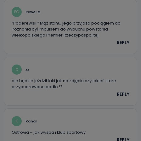
PG
Paweł G.
”Paderewski” Mąż stanu, jego przyjazd pociągiem do
Poznania był impulsem do wybuchu powstania
wielkopolskiego.Premier Rzeczypospolitej.
REPLY
X
xx
ale będzie jeździł taki jak na zdjęciu czy jakieś stare
przypudrowane padło !?
REPLY
K
Kanar
Ostrovia – jak wyspa i klub sportowy
REPLY