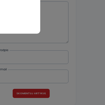
Wiadomość
wnym oraz
e jest to
 dowolny,
Kablowej
l. Wolności
e
Podpis
ania od
Email
. Wolności
że żądania
enia