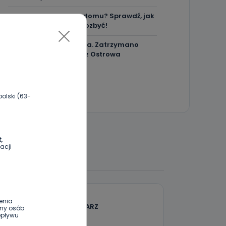
Masz karaluchy w domu? Sprawdź, jak
skutecznie się ich pozbyć!
Bójka z użyciem noża. Zatrzymano
czterech mężczyzn z Ostrowa
olski (63-
,
acji
 DO DYSKUSJI
enia
DODAJ SWÓJ KOMENTARZ
ony osób
epływu