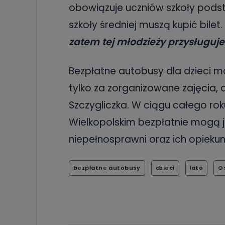
obowiązuje uczniów szkoły pods
szkoły średniej muszą kupić bilet.
zatem tej młodzieży przysługuj
Bezpłatne autobusy dla dzieci ma
tylko za zorganizowane zajęcia, a
Szczygliczka. W ciągu całego ro
Wielkopolskim bezpłatnie mogą j
niepełnosprawni oraz ich opieku
bezpłatne autobusy
dzieci
lato
O