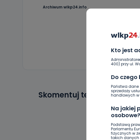
Archiwum wlkp24.info
Kto jest 
Administratore
400) przy ul. Wo
Do czego
Państwa dane o
sprzedaży usłu
Skomentuj ten wpis jako p
handlowych w r
Na jakiej
osobowe
Podstawą praw
Parlamentu Euro
fizycznych w 
takich danych 