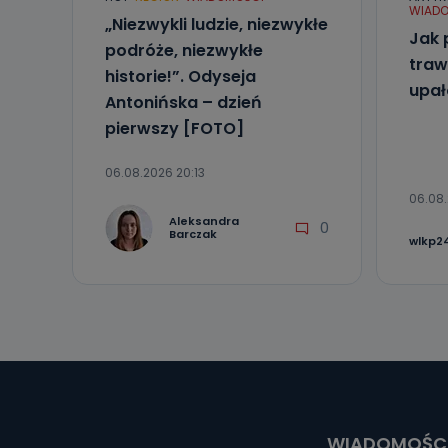
WIADO
„Niezwykli ludzie, niezwykłe
Jak 
podróże, niezwykłe
traw
historie!”. Odyseja
upa
Antonińska – dzień
pierwszy [FOTO]
06.08.2026 20:13
06.08.
Aleksandra
0
Barczak
wlkp24
WIADOMOŚC