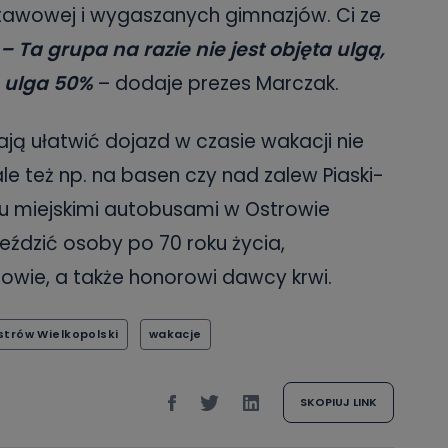
tawowej i wygaszanych gimnazjów. Ci ze
– Ta grupa na razie nie jest objęta ulgą,
e ulga 50%
– dodaje prezes Marczak.
ją ułatwić dojazd w czasie wakacji nie
le też np. na basen czy nad zalew Piaski-
ku miejskimi autobusami w Ostrowie
eździć osoby po 70 roku życia,
nowie, a także honorowi dawcy krwi.
strów Wielkopolski
wakacje
SKOPIUJ LINK