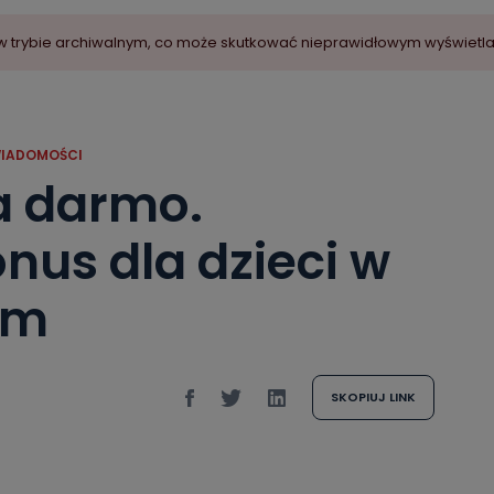
ny w trybie archiwalnym, co może skutkować nieprawidłowym wyświetl
IADOMOŚCI
a darmo.
us dla dzieci w
ym
SKOPIUJ LINK