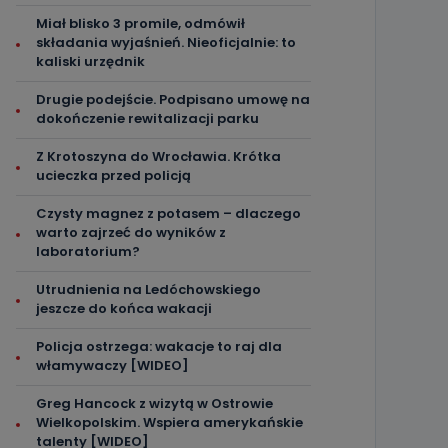
Miał blisko 3 promile, odmówił
składania wyjaśnień. Nieoficjalnie: to
kaliski urzędnik
Drugie podejście. Podpisano umowę na
dokończenie rewitalizacji parku
Z Krotoszyna do Wrocławia. Krótka
ucieczka przed policją
Czysty magnez z potasem – dlaczego
warto zajrzeć do wyników z
laboratorium?
Utrudnienia na Ledóchowskiego
jeszcze do końca wakacji
Policja ostrzega: wakacje to raj dla
włamywaczy [WIDEO]
Greg Hancock z wizytą w Ostrowie
Wielkopolskim. Wspiera amerykańskie
talenty [WIDEO]