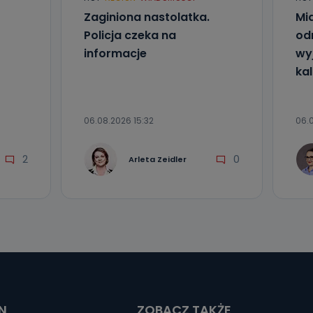
Zaginiona nastolatka.
Mia
Policja czeka na
od
informacje
wyj
kal
06.08.2026 15:32
06.0
2
0
Arleta Zeidler
N
ZOBACZ TAKŻE