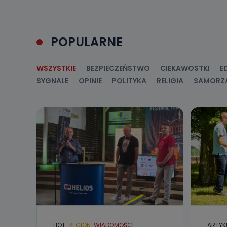
Jakie da
Przetwarzane 
Państwa (lub z
POPULARNE
źródeł publiczn
adres korespo
oraz partnerzy
WSZYSTKIE
BEZPIECZEŃSTWO
CIEKAWOSTKI
E
Jak skont
SYGNALE
OPINIE
POLITYKA
RELIGIA
SAMORZ
Można to zrob
poczta@tvproar
HOT
REGION
WIADOMOŚCI
ARTYK