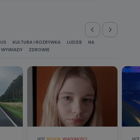
nio od
brane ze
taktowy,
racownicy
RUS
KULTURA I ROZRYWKA
LUDZIE
NA
WYWIADY
ZDROWIE
HOT
REGION
WIADOMOŚCI
HOT