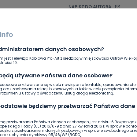
NAPISZ DO AUTORA
administratorem danych osobowych?
m jest Telewizja Kablowa Pro-Art z siedzibą w miejscowości Ostrów Wielkop
lności 19.
 będą używane Państwa dane osobowe?
sobowe przetwarzane są w celu nawiązania kontaktu, opracowania ofert
g oraz zachowania relacji biznesowych, a także w celu przesyłania inform
ierwszy!
DOŁĄCZ
ozumieniu ustawy o świadczeniu usług drogą elektroniczną.
 podstawie będziemy przetwarzać Państwa dane
?
ną przetwarzania Państwa danych osobowych, jest artykuł 6 Rozporządz
pejskiego i Rady (UE) 2016/679 z dnia 27 kwietnia 2016 r. w sprawie ochr
związku z przetwarzaniem danych osobowych w sprawie swobodnego prz
oraz uchylenia dyrektywy 95/46/WE (RODO).