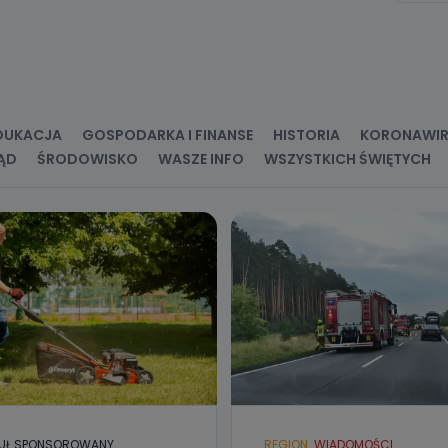
ne osobowe przetwarzamy?
kategorie Państwa danych osobowych to dane, które pochodzą bezpośred
ostały przekazane w Państwa imieniu) lub dane osobowe, które zostały ze
ie dostępnych, w szczególności: imię i nazwisko, adres e-mail, telefon kon
ndencyjny. Odbiorcą Pastwa danych osobowych są pracownicy i współp
 wspomagający administratora w jego biznesowej działalności.
DUKACJA
GOSPODARKA I FINANSE
HISTORIA
KORONAWI
aktować się z inspektorem danych osobowych?
ĄD
ŚRODOWISKO
WASZE INFO
WSZYSTKICH ŚWIĘTYCH
ić pod numerem telefonu 62 735-51-05 lub e-mailowo pod adresem:
t.pl
UŁ SPONSOROWANY
REGION
WIADOMOŚCI