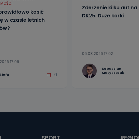
MOŚCI
Zderzenie kilku aut na
prawidłowo kosić
DK25. Duże korki
ę w czasie letnich
łów?
06.08.2026 17:02
2026 17:05
Sebastian
Matyszczak
0
.info
I
SPORT
REGIO