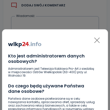
DODAJ SWÓJ KOMENTARZ
Wiadomość
Kto jest administratorem danych
osobowych?
Podpis
Administratorem jest Telewizja Kablowa Pro-Art z siedzibą
w miejscowości Ostrów Wielkopolski (63-400) przy ul.
Wolności 19.
Do czego będą używane Państwa
Email
dane osobowe?
Państwa dane osobowe przetwarzane są w celu
nawiązania kontaktu, opracowania ofert, sprzedaży usług
oraz zachowania relacji biznesowych, a także w celu
przesyłania informacji handlowych w rozumieniu ustawy