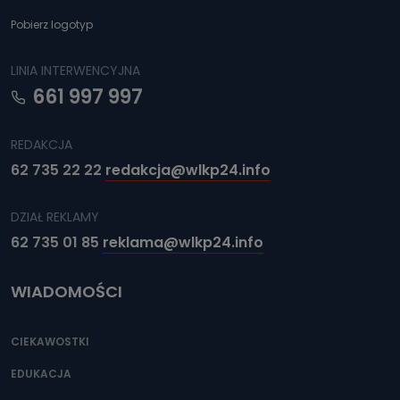
Przetwarzane kategorie Państwa danych osobowych to
dane, które pochodzą bezpośrednio od Państwa (lub
Pobierz logotyp
zostały przekazane w Państwa imieniu) lub dane osobowe,
które zostały zebrane ze źródeł publicznie dostępnych, w
szczególności: imię i nazwisko, adres e-mail, telefon
LINIA INTERWENCYJNA
kontaktowy, adres korespondencyjny. Odbiorcą Pastwa
danych osobowych są pracownicy i współpracownicy
661 997 997
oraz partnerzy wspomagający administratora w jego
biznesowej działalności.
REDAKCJA
Jak skontaktować się z inspektorem
danych osobowych?
62 735 22 22
redakcja@wlkp24.info
Można to zrobić pod numerem telefonu 62 735-51-05 lub
e-mailowo pod adresem: poczta@tvproart.pl
DZIAŁ REKLAMY
62 735 01 85
reklama@wlkp24.info
WIADOMOŚCI
CIEKAWOSTKI
EDUKACJA