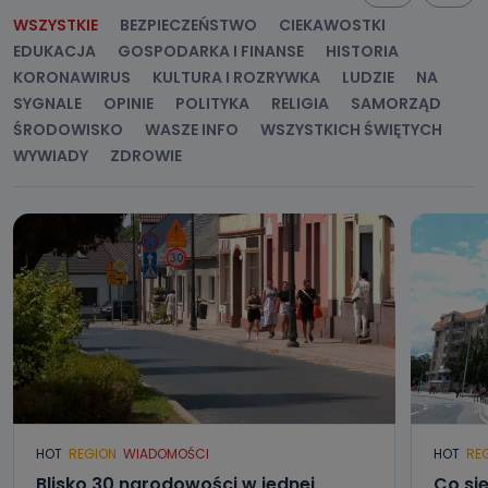
WSZYSTKIE
BEZPIECZEŃSTWO
CIEKAWOSTKI
EDUKACJA
GOSPODARKA I FINANSE
HISTORIA
KORONAWIRUS
KULTURA I ROZRYWKA
LUDZIE
NA
SYGNALE
OPINIE
POLITYKA
RELIGIA
SAMORZĄD
ŚRODOWISKO
WASZE INFO
WSZYSTKICH ŚWIĘTYCH
WYWIADY
ZDROWIE
HOT
REGION
WIADOMOŚCI
HOT
RE
Blisko 30 narodowości w jednej
Co się