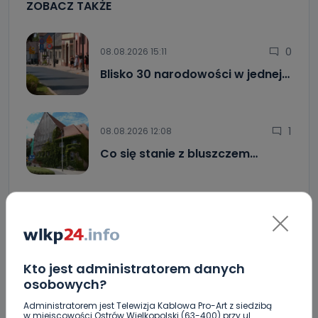
ZOBACZ TAKŻE
0
08.08.2026 15:11
Blisko 30 narodowości w jednej…
1
08.08.2026 12:08
Co się stanie z bluszczem…
0
08.08.2026 08:55
Upały i burze. Porady dla…
Kto jest administratorem danych
Raulin, Witkowska, Marciniak, Kowalska. "Odyseja
osobowych?
Antonińska" dzień drugi [FOTO]
Administratorem jest Telewizja Kablowa Pro-Art z siedzibą
w miejscowości Ostrów Wielkopolski (63-400) przy ul.