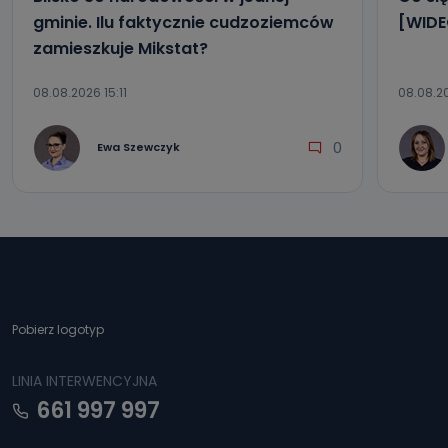
gminie. Ilu faktycznie cudzoziemców
[WIDE
zamieszkuje Mikstat?
08.08.2026 15:11
08.08.2
0
Ewa Szewczyk
Pobierz logotyp
LINIA INTERWENCYJNA
661 997 997