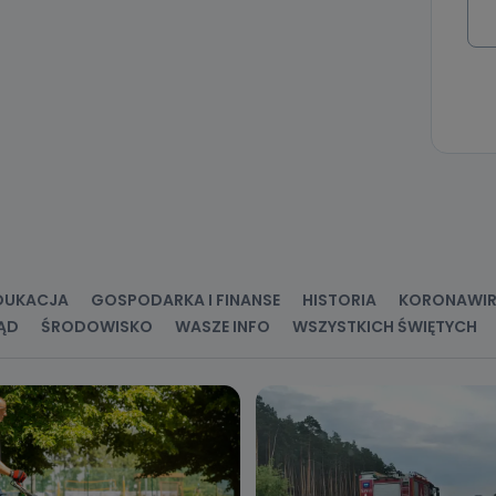
 Państwa dane osobowe będą przechowywane?
ania zgody lub, jeśli dane będą przetwarzane na podstawie prawnie
 celu administratora – do momentu wniesienia sprzeciwu.
ne osobowe przetwarzamy?
kategorie Państwa danych osobowych to dane, które pochodzą bezpośred
ostały przekazane w Państwa imieniu) lub dane osobowe, które zostały ze
ie dostępnych, w szczególności: imię i nazwisko, adres e-mail, telefon kon
ndencyjny. Odbiorcą Pastwa danych osobowych są pracownicy i współp
 wspomagający administratora w jego biznesowej działalności.
aktować się z inspektorem danych osobowych?
ić pod numerem telefonu 62 735-51-05 lub e-mailowo pod adresem:
t.pl
DUKACJA
GOSPODARKA I FINANSE
HISTORIA
KORONAWI
ĄD
ŚRODOWISKO
WASZE INFO
WSZYSTKICH ŚWIĘTYCH