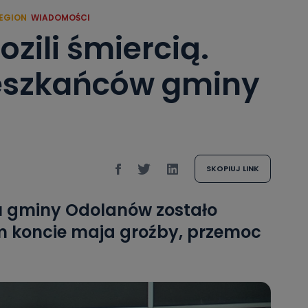
EGION
WIADOMOŚCI
rozili śmiercią.
ieszkańców gminy
SKOPIUJ LINK
u gminy Odolanów zostało
m koncie maja groźby, przemoc