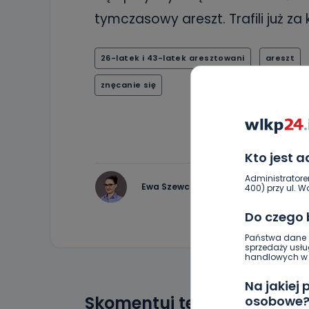
tymczasowy areszt. Trafili już za
26-latek i 43-latek aresztowani
areszt
znęcanie się
Kto jest 
Administratore
Ewa Szewczyk
400) przy ul. Wo
Do czego
Państwa dane o
sprzedaży usłu
handlowych w r
Na jakiej
Skomentuj ten wpis jako p
osobowe