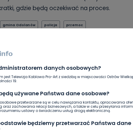
 kratki, gdzie będą oczekiwać na proces.
gmina Odolanów
policja
przemoc
SKOPIUJ LINK
administratorem danych osobowych?
m jest Telewizja Kablowa Pro-Art z siedzibą w miejscowości Ostrów Wielkop
NAPISZ DO AUTORA
lności 19.
 będą używane Państwa dane osobowe?
sobowe przetwarzane są w celu nawiązania kontaktu, opracowania ofert
g oraz zachowania relacji biznesowych, a także w celu przesyłania inform
ozumieniu ustawy o świadczeniu usług drogą elektroniczną.
 podstawie będziemy przetwarzać Państwa dane
ierwszy!
?
DOŁĄCZ