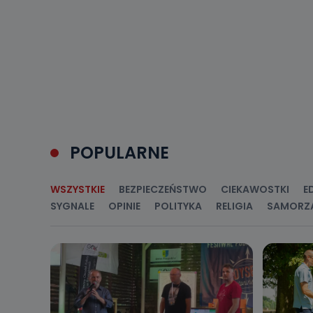
Do kiedy
Do czasu wycof
uzasadnionego
Jakie da
Przetwarzane 
Państwa (lub z
źródeł publiczn
adres korespo
oraz partnerzy
POPULARNE
Jak skont
Można to zrob
poczta@tvproar
WSZYSTKIE
BEZPIECZEŃSTWO
CIEKAWOSTKI
E
SYGNALE
OPINIE
POLITYKA
RELIGIA
SAMORZ