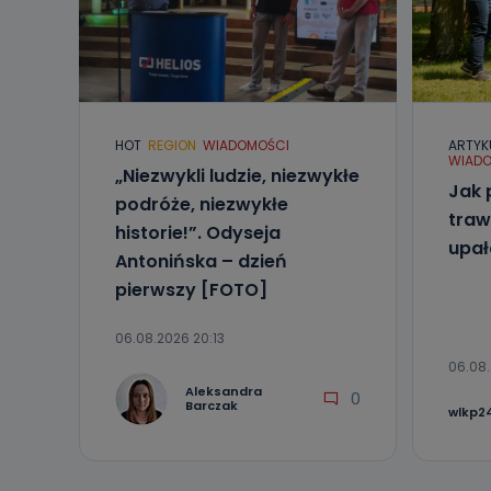
HOT
REGION
WIADOMOŚCI
ARTYK
WIADO
„Niezwykli ludzie, niezwykłe
Jak 
podróże, niezwykłe
traw
historie!”. Odyseja
upa
Antonińska – dzień
pierwszy [FOTO]
06.08.2026 20:13
06.08.
Aleksandra
0
Barczak
wlkp24