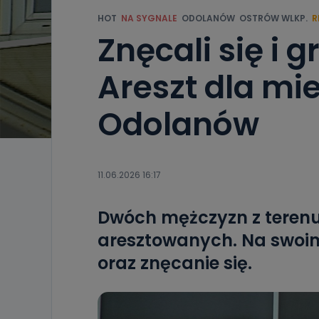
HOT
NA SYGNALE
ODOLANÓW
OSTRÓW WLKP.
R
Znęcali się i g
Areszt dla m
Odolanów
11.06.2026 16:17
Dwóch mężczyzn z teren
aresztowanych. Na swoi
oraz znęcanie się.