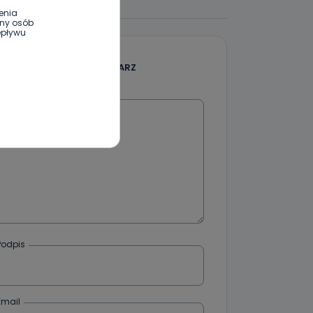
enia
ony osób
epływu
DODAJ SWÓJ KOMENTARZ
wnym oraz
Wiadomość
e jest to
 dowolny,
Kablowej
l. Wolności
e
Podpis
ania od
. Wolności
że żądania
enia
Email