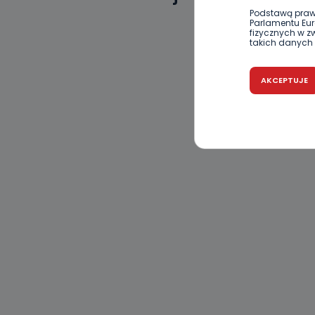
Podstawą praw
Parlamentu Euro
fizycznych w 
takich danych 
Czy jest 
AKCEPTUJE
Podanie danyc
nie stanowi wa
związane z ża
wybrany sposób
Pro-Art z siedz
Kiedy i 
Telewizja Kablo
19 nie przekaz
wykorzystywan
Co mogą 
Po wyrażeniu 
Telewizji Kablo
19 dostępu do 
ich sprostowan
sprzeciwu wobe