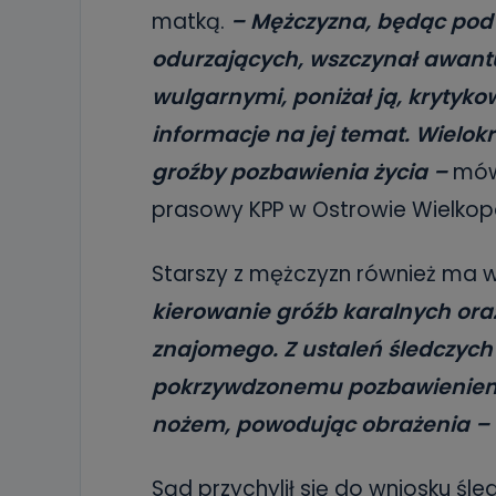
matką.
– Mężczyzna, będąc pod
odurzających, wszczynał awant
wulgarnymi, poniżał ją, krytyk
informacje na jej temat. Wielok
groźby pozbawienia życia –
mówi
prasowy KPP w Ostrowie Wielkop
Starszy z mężczyzn również ma w
kierowanie gróźb karalnych or
znajomego. Z ustaleń śledczych 
pokrzywdzonemu pozbawieniem 
nożem, powodując obrażenia –
Sąd przychylił się do wniosku ś