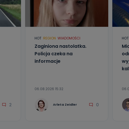
HOT
REGION
WIADOMOŚCI
HOT
Zaginiona nastolatka.
Mia
Policja czeka na
od
informacje
wyj
kal
06.08.2026 15:32
06.0
2
0
Arleta Zeidler