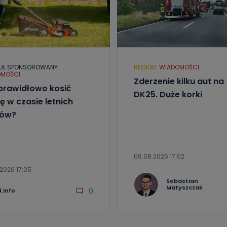
UŁ SPONSOROWANY
REGION
WIADOMOŚCI
MOŚCI
Zderzenie kilku aut na
prawidłowo kosić
DK25. Duże korki
ę w czasie letnich
łów?
06.08.2026 17:02
2026 17:05
Sebastian
Matyszczak
0
.info