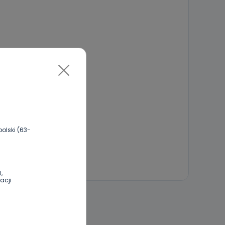
olski (63-
,
acji
 DO DYSKUSJI