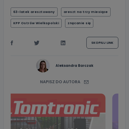
63-latek aresztowany
areszt na trzy miesiące
KPP Ostrów Wielkopolski
znęcanie się
SKOPIUJ LINK
Aleksandra Barczak
NAPISZ DO AUTORA