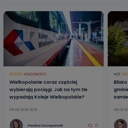
Jak skontaktować się z inspektorem
danych osobowych?
Można to zrobić pod numerem telefonu 62 735-51-05 lub
e-mailowo pod adresem: poczta@tvproart.pl
REGION
WIADOMOŚCI
HOT
RE
Wielkopolanie coraz częściej
Blisk
wybierają pociągi. Jak na tym tle
gmini
wypadają Koleje Wielkopolskie?
zamie
08.08.2026 18:16
08.08.20
0
Paulina Szczepaniak