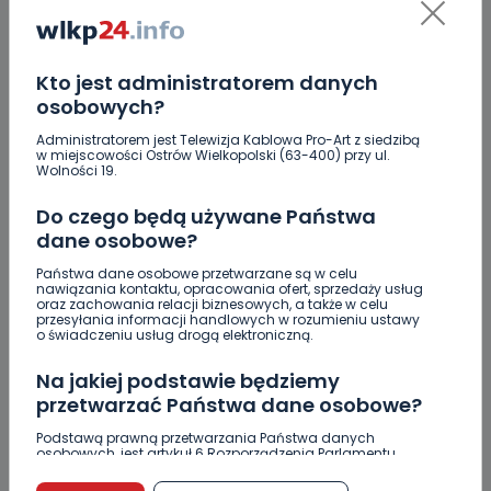
Uważaj na oszustwo! Przychodzą maile z
fałszywego e-Urzędu Skarbowego
Jak wybrać prostownicę do włosów puszących się i
Kto jest administratorem danych
elektryzujących?
osobowych?
Jakość wody wróciła (prawie) do normy. Jest
Administratorem jest Telewizja Kablowa Pro-Art z siedzibą
w miejscowości Ostrów Wielkopolski (63-400) przy ul.
komunikat sanepidu
Wolności 19.
Zatrzymany w Sośniach. Za połamane tablice
Do czego będą używane Państwa
dane osobowe?
Nowe ustalenia w sprawie OZC. Kto spełnił warunki
przetargu, a kto próbował wrócić do gry?
Państwa dane osobowe przetwarzane są w celu
nawiązania kontaktu, opracowania ofert, sprzedaży usług
oraz zachowania relacji biznesowych, a także w celu
Czy aquapark w Ostrowie powinien powstać?
przesyłania informacji handlowych w rozumieniu ustawy
Rozpoczęły się konsultacje
o świadczeniu usług drogą elektroniczną.
Na jakiej podstawie będziemy
przetwarzać Państwa dane osobowe?
Podstawą prawną przetwarzania Państwa danych
osobowych, jest artykuł 6 Rozporządzenia Parlamentu
Skomentuj ten wpis jako pierwszy!
Europejskiego i Rady (UE) 2016/679 z dnia 27 kwietnia 2016
r. w sprawie ochrony osób fizycznych w związku z