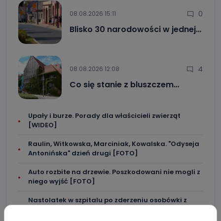
0
08.08.2026 15:11
Blisko 30 narodowości w jednej…
4
08.08.2026 12:08
Co się stanie z bluszczem…
Upały i burze. Porady dla właścicieli zwierząt
[WIDEO]
Raulin, Witkowska, Marciniak, Kowalska. "Odyseja
Antonińska" dzień drugi [FOTO]
Auto rozbite na drzewie. Poszkodowani nie mogli z
niego wyjść [FOTO]
Nastolatek w szpitalu po zderzeniu osobówki z
motocyklem