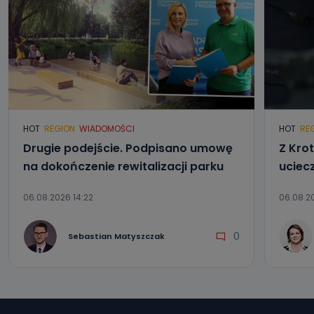
HOT
REGION
WIADOMOŚCI
HOT
RE
Drugie podejście. Podpisano umowę
Z Kro
na dokończenie rewitalizacji parku
uciec
06.08.2026 14:22
06.08.20
0
Sebastian Matyszczak