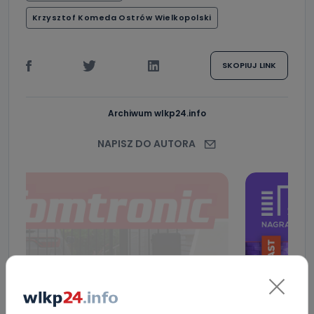
Krzysztof Komeda Ostrów Wielkopolski
SKOPIUJ LINK
Archiwum wlkp24.info
NAPISZ DO AUTORA