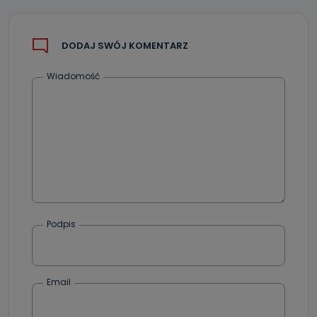
Można to zrobić pod numerem telefonu 62 735-51-05 lub
e-mailowo pod adresem: poczta@tvproart.pl
DODAJ SWÓJ KOMENTARZ
Wiadomość
Podpis
Email