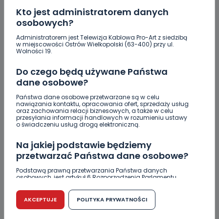
Kto jest administratorem danych
osobowych?
Administratorem jest Telewizja Kablowa Pro-Art z siedzibą
w miejscowości Ostrów Wielkopolski (63-400) przy ul.
Wolności 19.
Do czego będą używane Państwa
dane osobowe?
Państwa dane osobowe przetwarzane są w celu
nawiązania kontaktu, opracowania ofert, sprzedaży usług
ZOBACZ TAKŻE
oraz zachowania relacji biznesowych, a także w celu
przesyłania informacji handlowych w rozumieniu ustawy
o świadczeniu usług drogą elektroniczną.
0
06.08.2026 14:22
Na jakiej podstawie będziemy
Drugie podejście. Podpisano
przetwarzać Państwa dane osobowe?
umowę na…
Podstawą prawną przetwarzania Państwa danych
osobowych, jest artykuł 6 Rozporządzenia Parlamentu
Europejskiego i Rady (UE) 2016/679 z dnia 27 kwietnia 2016
0
06.08.2026 13:33
r. w sprawie ochrony osób fizycznych w związku z
przetwarzaniem danych osobowych w sprawie
AKCEPTUJE
POLITYKA PRYWATNOŚCI
Z Krotoszyna do Wrocławia.
swobodnego przepływu takich danych oraz uchylenia
dyrektywy 95/46/WE (RODO).
Krótka…