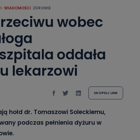
N
WIADOMOŚCI
ZDROWIE
sprzeciwu wobec
ałoga
szpitala oddała
u lekarzowi
SKOPIUJ LINK
ają hołd dr. Tomaszowi Soleckiemu,
owany podczas pełnienia dyżuru w
owie.