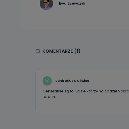
19 dostępu do 
Ewa Szewczyk
ich sprostowan
sprzeciwu wobe
Do kiedy
Do czasu wycof
uzasadnionego
Jakie da
KOMENTARZE (1)
Przetwarzane 
Państwa (lub z
źródeł publiczn
adres korespo
oraz partnerzy
SG
Sanitariusz, Gliwice
Jak skont
Generalnie są to ludzie którzy na codzien okra
Można to zrob
torach.
poczta@tvproar