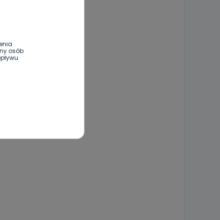
enia
ony osób
epływu
wnym oraz
e jest to
 dowolny,
Kablowej
l. Wolności
e
ania od
. Wolności