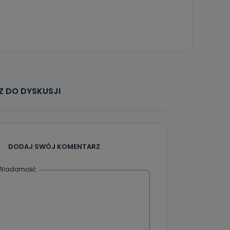
że żądania
enia
 DO DYSKUSJI
nio od
brane ze
taktowy,
racownicy
DODAJ SWÓJ KOMENTARZ
Wiadomość