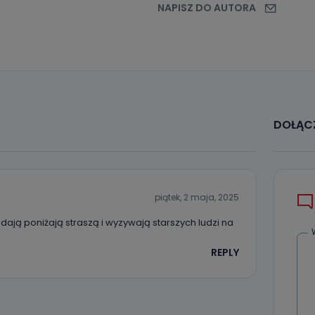
NAPISZ DO AUTORA
danych osobowych dotyczących Państwa oraz uzyskania ich kopii, a tak
ia, usunięcia danych, ograniczenia ich przetwarzania oraz prawo wniesi
c ich przetwarzania.
 Państwa dane osobowe będą przechowywane?
ania zgody lub, jeśli dane będą przetwarzane na podstawie prawnie
 celu administratora – do momentu wniesienia sprzeciwu.
ne osobowe przetwarzamy?
DOŁĄCZ
kategorie Państwa danych osobowych to dane, które pochodzą bezpośred
ostały przekazane w Państwa imieniu) lub dane osobowe, które zostały ze
ie dostępnych, w szczególności: imię i nazwisko, adres e-mail, telefon kon
ndencyjny. Odbiorcą Pastwa danych osobowych są pracownicy i współp
 wspomagający administratora w jego biznesowej działalności.
piątek, 2 maja, 2025
aktować się z inspektorem danych osobowych?
dają poniżają straszą i wyzywają starszych ludzi na
ić pod numerem telefonu 62 735-51-05 lub e-mailowo pod adresem:
t.pl
REPLY