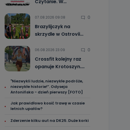
Czytanie. W…
0
07.08.2026 09:08
Brazylijczyk na
skrzydle w Ostrovii…
0
06.08.2026 23:09
Crossfit kolejny raz
opanuje Krotoszyn.…
"Niezwykli ludzie, niezwykłe podróże,
niezwykłe historie!”. Odyseja
Antonińska - dzień pierwszy [FOTO]
Jak prawidłowo kosić trawę w czasie
letnich upałów?
Zderzenie kilku aut na DK25. Duże korki