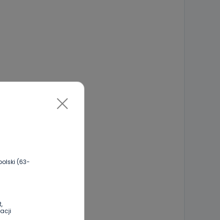
olski (63-
,
acji