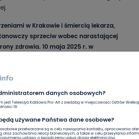
ej.
eniami w Krakowie i śmiercią lekarza,
tanowczy sprzeciw wobec narastającej
ony zdrowia. 10 maja 2025 r. w
Milczenia Medyków, organizowany przez
polski Związek Zawodowy Lekarzy,
nne organizacje zrzeszające
cznych. Marsz będzie wyrazem
administratorem danych osobowych?
 o szacunek i bezpieczeństwo dla
m jest Telewizja Kablowa Pro-Art z siedzibą w miejscowości Ostrów Wielkop
lności 19.
ody medyczne”
.
 będą używane Państwa dane osobowe?
sobowe przetwarzane są w celu nawiązania kontaktu, opracowania ofert
g oraz zachowania relacji biznesowych, a także w celu przesyłania inform
ozumieniu ustawy o świadczeniu usług drogą elektroniczną.