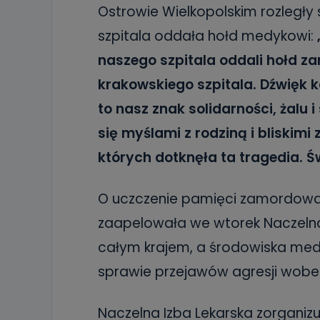
Ostrowie Wielkopolskim rozległy
szpitala oddała hołd medykowi:
naszego szpitala oddali hołd 
krakowskiego szpitala. Dźwięk k
to nasz znak solidarności, żal
się myślami z rodziną i bliskimi
których dotknęła ta tragedia. Ś
O uczczenie pamięci zamordowan
zaapelowała we wtorek Naczelna 
całym krajem, a środowiska medy
sprawie przejawów agresji wobec
Naczelna Izba Lekarska zorganizuj