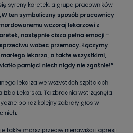
 się syreny karetek, a grupa pracowników
„W ten symboliczny sposób pracownicy
zamordowanemu wczoraj lekarzowi z
aretek, następnie cisza pełna emocji –
u i sprzeciwu wobec przemocy. Łączymy
 zmarłego lekarza, a także wszystkimi,
wiatło pamięci niech nigdy nie zgaśnie!”
.
ego lekarza we wszystkich szpitalach
Izba Lekarska. Ta zbrodnia wstrząsnęła
czne po raz kolejny zabrały głos w
 nich.
e także marsz przeciw nienawiści i agresji