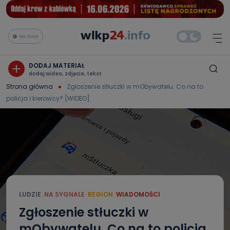
Na żywo
DODAJ MATERIAŁ
dodaj wideo, zdjęcie, tekst
Strona główna
Zgłoszenie stłuczki w mObywatelu. Co na to
policja i kierowcy? [WIDEO]
LUDZIE
NA SYGNALE
REGION
WIADOMOŚCI
Zgłoszenie stłuczki w
mObywatelu. Co na to policja