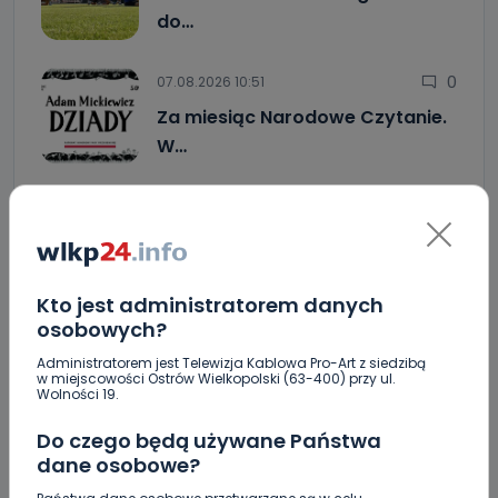
do…
0
07.08.2026 10:51
Za miesiąc Narodowe Czytanie.
W…
Brazylijczyk na skrzydle w Ostrovii 1909. Jutro
rusza sezon
Crossfit kolejny raz opanuje Krotoszyn.
Startujemy w piątek! [WIDEO]
Kto jest administratorem danych
osobowych?
"Niezwykli ludzie, niezwykłe podróże, niezwykłe
historie!”. Odyseja Antonińska - dzień pierwszy
Administratorem jest Telewizja Kablowa Pro-Art z siedzibą
[FOTO]
w miejscowości Ostrów Wielkopolski (63-400) przy ul.
Wolności 19.
Jak prawidłowo kosić trawę w czasie letnich
upałów?
Do czego będą używane Państwa
dane osobowe?
Zderzenie kilku aut na DK25. Duże korki