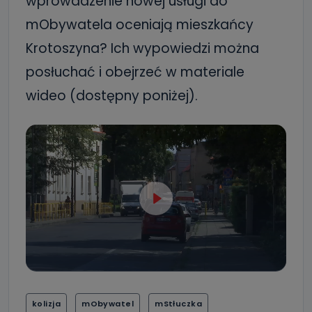
wprowadzenie nowej usługi do
mObywatela oceniają mieszkańcy
Krotoszyna? Ich wypowiedzi można
posłuchać i obejrzeć w materiale
wideo (dostępny poniżej).
kolizja
mObywatel
mStłuczka