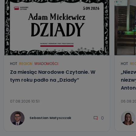
HOT
REGION
WIADOMOŚCI
HOT
RE
Za miesiąc Narodowe Czytanie. W
„Niezw
tym roku padło na „Dziady”
niezwy
Anton
07.08.2026 10:51
06.08.20
0
Sebastian Matyszczak