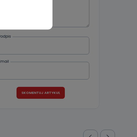
wnym oraz
e jest to
 dowolny,
Kablowej
Podpis
l. Wolności
e
Email
ania od
. Wolności
że żądania
enia