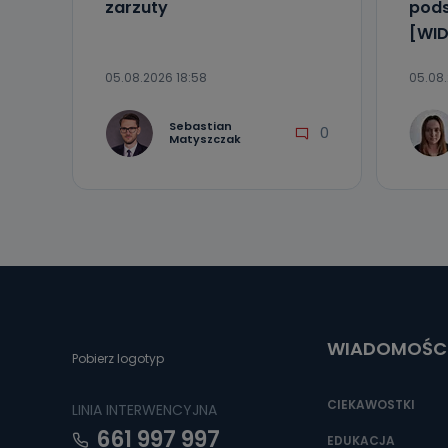
zarzuty
pod
[WID
05.08.2026 18:58
05.08.
Sebastian
0
Matyszczak
WIADOMOŚC
Pobierz logotyp
CIEKAWOSTKI
LINIA INTERWENCYJNA
661 997 997
EDUKACJA