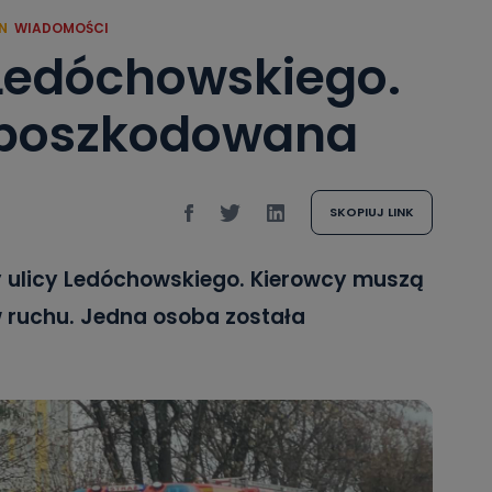
N
WIADOMOŚCI
 Ledóchowskiego.
 poszkodowana
SKOPIUJ LINK
 ulicy Ledóchowskiego. Kierowcy muszą
 ruchu. Jedna osoba została