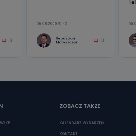
Tel
05.08.2026 15:42
05.
Sebastian
0
0
Matyszczak
N
ZOBACZ TAKŻE
WLKP.
KALENDARZ WYDARZEŃ
KONTAKT