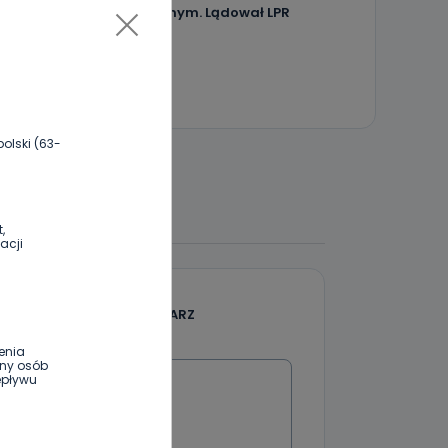
urządzeniu kuchennym. Lądował LPR
olski (63-
 DO DYSKUSJI
,
acji
DODAJ SWÓJ KOMENTARZ
enia
Wiadomość
ony osób
epływu