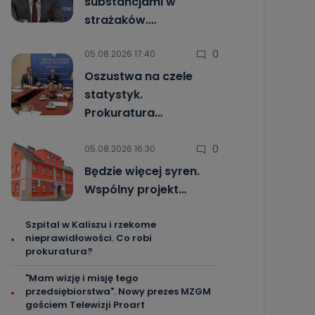
substancjami w
strażaków.…
0
05.08.2026 17:40
Oszustwa na czele
statystyk.
Prokuratura…
0
05.08.2026 16:30
Będzie więcej syren.
Wspólny projekt…
Szpital w Kaliszu i rzekome
nieprawidłowości. Co robi
prokuratura?
"Mam wizję i misję tego
przedsiębiorstwa". Nowy prezes MZGM
gościem Telewizji Proart