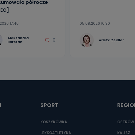
sumowała półrocze
EO]
2026 17:40
05.08.2026 16:30
Aleksandra
0
Arleta Zeidler
Barczak
I
SPORT
REGIO
KOSZYKÓWKA
OSTRÓW 
LEKKOATLETYKA
KALISZ