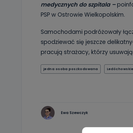
medycznych do szpitala –
poinf
PSP w Ostrowie Wielkopolskim.
Samochodami podróżowały łączn
spodziewać się jeszcze delikatny
pracują strażacy, którzy usuwaj
jedna osoba poszkodowana
Ledóchowski
Ewa Szewczyk