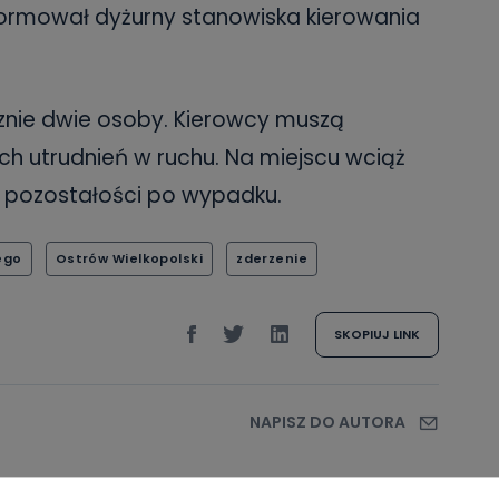
ormował dyżurny stanowiska kierowania
ie dwie osoby. Kierowcy muszą
ch utrudnień w ruchu. Na miejscu wciąż
ą pozostałości po wypadku.
ego
Ostrów Wielkopolski
zderzenie
SKOPIUJ LINK
NAPISZ DO AUTORA