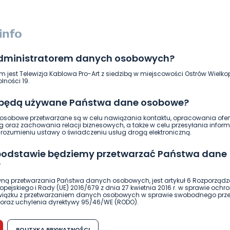
administratorem danych osobowych?
m jest Telewizja Kablowa Pro-Art z siedzibą w miejscowości Ostrów Wielkop
lności 19.
 będą używane Państwa dane osobowe?
ierwszy!
DOŁĄCZ
sobowe przetwarzane są w celu nawiązania kontaktu, opracowania ofert
g oraz zachowania relacji biznesowych, a także w celu przesyłania inform
ozumieniu ustawy o świadczeniu usług drogą elektroniczną.
 podstawie będziemy przetwarzać Państwa dane
?
ną przetwarzania Państwa danych osobowych, jest artykuł 6 Rozporządz
pejskiego i Rady (UE) 2016/679 z dnia 27 kwietnia 2016 r. w sprawie ochr
związku z przetwarzaniem danych osobowych w sprawie swobodnego prz
oraz uchylenia dyrektywy 95/46/WE (RODO).
możliwość cofnięcia zgody?
POLITYKA PRYWATNOŚCI