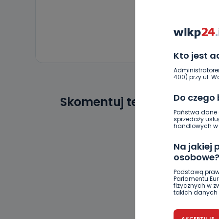
Kto jest 
Administratore
400) przy ul. Wo
Do czego
Skomentuj ten wpis jako p
Państwa dane o
sprzedaży usłu
handlowych w r
Na jakiej
osobowe
Podstawą praw
Parlamentu Euro
fizycznych w 
takich danych 
Czy jest 
AKCEPTUJE