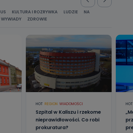
nio od
brane ze
RUS
KULTURA I ROZRYWKA
LUDZIE
NA
taktowy,
racownicy
WYWIADY
ZDROWIE
HOT
REGION
WIADOMOŚCI
HOT
Szpital w Kaliszu i rzekome
„Ma
nieprawidłowości. Co robi
pr
prokuratura?
pr