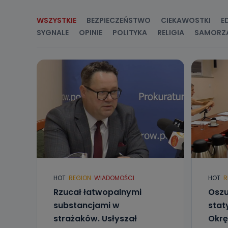
Przetwarzane 
Państwa (lub z
WSZYSTKIE
BEZPIECZEŃSTWO
CIEKAWOSTKI
E
źródeł publiczn
adres korespo
SYGNALE
OPINIE
POLITYKA
RELIGIA
SAMORZ
oraz partnerzy
Jak skont
Można to zrob
poczta@tvproar
HOT
REGION
WIADOMOŚCI
HOT
R
Rzucał łatwopalnymi
Oszu
substancjami w
stat
strażaków. Usłyszał
Okrę