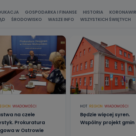
kategorie Państwa danych osobowych to dane, które pochodzą bezpośred
ostały przekazane w Państwa imieniu) lub dane osobowe, które zostały ze
DUKACJA
GOSPODARKA I FINANSE
HISTORIA
KORONAWI
ie dostępnych, w szczególności: imię i nazwisko, adres e-mail, telefon kon
ndencyjny. Odbiorcą Pastwa danych osobowych są pracownicy i współp
ĄD
ŚRODOWISKO
WASZE INFO
WSZYSTKICH ŚWIĘTYCH
 wspomagający administratora w jego biznesowej działalności.
aktować się z inspektorem danych osobowych?
ić pod numerem telefonu 62 735-51-05 lub e-mailowo pod adresem:
t.pl
EGION
WIADOMOŚCI
HOT
REGION
WIADOMOŚCI
stwa na czele
Będzie więcej syren.
ystyk. Prokuratura
Wspólny projekt gmin
gowa w Ostrowie