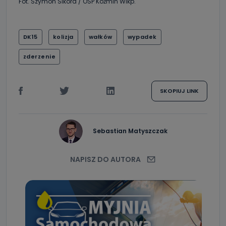
Fot. Szymon Sikora / OSP Koźmin Wlkp.
DK15
kolizja
wałków
wypadek
zderzenie
SKOPIUJ LINK
Sebastian Matyszczak
NAPISZ DO AUTORA