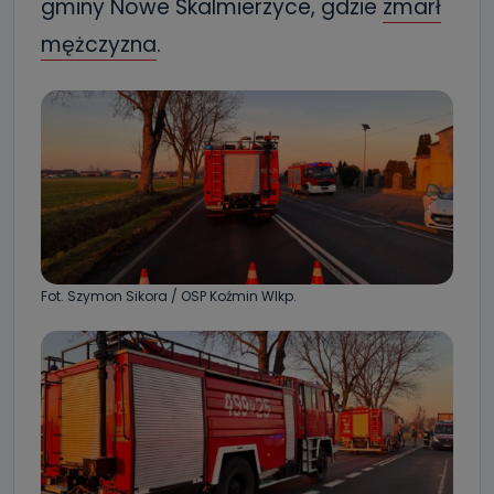
gminy Nowe Skalmierzyce, gdzie
zmarł
mężczyzna
.
Fot. Szymon Sikora / OSP Koźmin Wlkp.