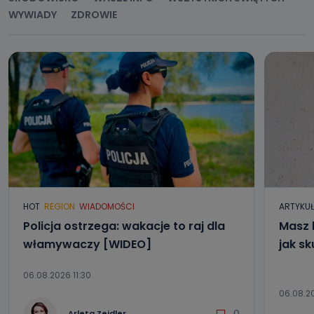
WYWIADY
ZDROWIE
HOT
REGION
WIADOMOŚCI
ARTYKU
Policja ostrzega: wakacje to raj dla
Masz 
włamywaczy [WIDEO]
jak sk
06.08.2026 11:30
06.08.2
0
Arleta Zeidler