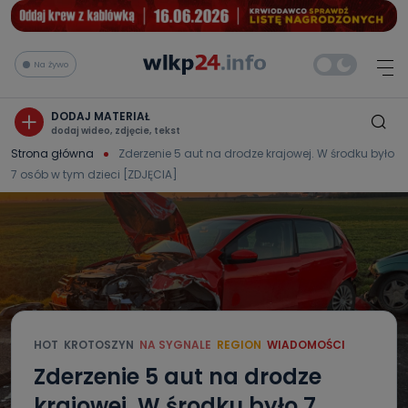
Na żywo
DODAJ MATERIAŁ
dodaj wideo, zdjęcie, tekst
Strona główna
Zderzenie 5 aut na drodze krajowej. W środku było
7 osób w tym dzieci [ZDJĘCIA]
HOT
KROTOSZYN
NA SYGNALE
REGION
WIADOMOŚCI
Zderzenie 5 aut na drodze
krajowej. W środku było 7