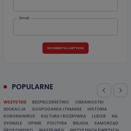
Email
POPULARNE
WSZYSTKIE
BEZPIECZEŃSTWO
CIEKAWOSTKI
EDUKACJA
GOSPODARKA I FINANSE
HISTORIA
KORONAWIRUS
KULTURA I ROZRYWKA
LUDZIE
NA
SYGNALE
OPINIE
POLITYKA
RELIGIA
SAMORZĄD
ŚRODOWISKO
WASZE INFO
WSZYSTKICH ŚWIĘTYCH