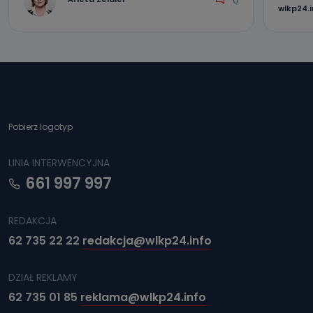
wlkp24.
Pobierz logotyp
LINIA INTERWENCYJNA
661 997 997
REDAKCJA
62 735 22 22
redakcja@wlkp24.info
DZIAŁ REKLAMY
62 735 01 85
reklama@wlkp24.info