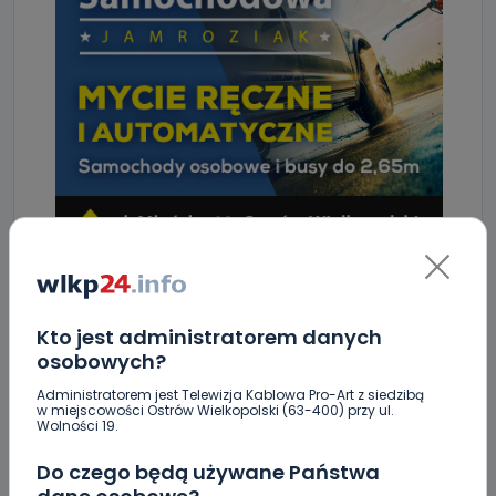
Kto jest administratorem danych
osobowych?
ZOBACZ TAKŻE
Administratorem jest Telewizja Kablowa Pro-Art z siedzibą
w miejscowości Ostrów Wielkopolski (63-400) przy ul.
Wolności 19.
0
06.08.2026 11:30
Do czego będą używane Państwa
Policja ostrzega: wakacje to raj…