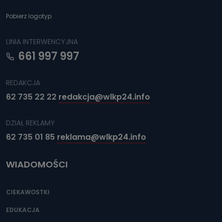
e-mailowo pod adresem: poczta@tvproart.pl
Pobierz logotyp
LINIA INTERWENCYJNA
661 997 997
REDAKCJA
62 735 22 22
redakcja@wlkp24.info
DZIAŁ REKLAMY
62 735 01 85
reklama@wlkp24.info
WIADOMOŚCI
CIEKAWOSTKI
EDUKACJA