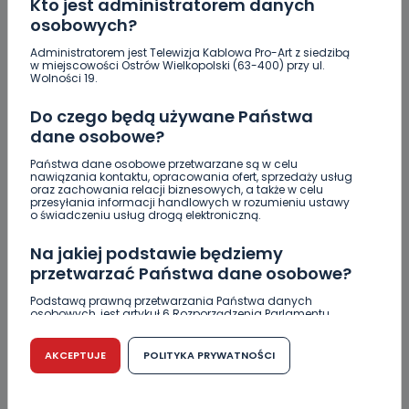
DODAJ SWÓJ KOMENTARZ
Kto jest administratorem danych
osobowych?
Wiadomość
Administratorem jest Telewizja Kablowa Pro-Art z siedzibą
w miejscowości Ostrów Wielkopolski (63-400) przy ul.
Wolności 19.
Do czego będą używane Państwa
dane osobowe?
Państwa dane osobowe przetwarzane są w celu
nawiązania kontaktu, opracowania ofert, sprzedaży usług
oraz zachowania relacji biznesowych, a także w celu
przesyłania informacji handlowych w rozumieniu ustawy
o świadczeniu usług drogą elektroniczną.
Podpis
Na jakiej podstawie będziemy
przetwarzać Państwa dane osobowe?
Podstawą prawną przetwarzania Państwa danych
Email
osobowych, jest artykuł 6 Rozporządzenia Parlamentu
Europejskiego i Rady (UE) 2016/679 z dnia 27 kwietnia 2016
r. w sprawie ochrony osób fizycznych w związku z
przetwarzaniem danych osobowych w sprawie
AKCEPTUJE
POLITYKA PRYWATNOŚCI
swobodnego przepływu takich danych oraz uchylenia
dyrektywy 95/46/WE (RODO).