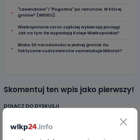
"Lawendowa" i "Pogodna" po remoncie. W której
gminie? [WIDEO]
Wielkopolanie coraz częściej wybierają pociągi.
Jak na tym tle wypadają Koleje Wielkopolskie?
Blisko 30 narodowości w jednej gminie. Ilu
faktycznie cudzoziemców zamieszkuje Mikstat?
Skomentuj ten wpis jako pierwszy!
DOŁĄCZ DO DYSKUSJI