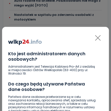
Auto rozbite na drzewie. Poszkodowani nie mogli z
niego wyjść [FOTO]
Nastolatek w szpitalu po zderzeniu osobówki z
motocyklem
Uważaj na oszustwo! Przychodzą maile z
fałszywego e-Urzędu Skarbowego
Kto jest administratorem danych
osobowych?
Skomentuj ten wpis jako pierwszy!
Administratorem jest Telewizja Kablowa Pro-Art z siedzibą
w miejscowości Ostrów Wielkopolski (63-400) przy ul.
Wolności 19.
DOŁĄCZ DO DYSKUSJI
Do czego będą używane Państwa
dane osobowe?
Państwa dane osobowe przetwarzane są w celu
nawiązania kontaktu, opracowania ofert, sprzedaży usług
oraz zachowania relacji biznesowych, a także w celu
DODAJ SWÓJ KOMENTARZ
przesyłania informacji handlowych w rozumieniu ustawy
o świadczeniu usług drogą elektroniczną.