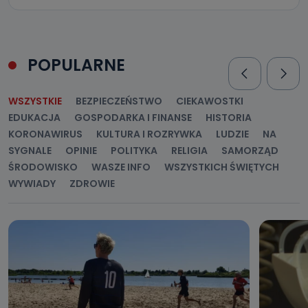
Telewizja Kablowa Pro-Art z siedzibą w miejscowości
Ostrów Wielkopolski (63-400) przy ul. Wolności 19 nie
przekazuje Państwa danych osobowych podmiotom
trzecim, jak również nie są one wykorzystywane w
procesach zautomatyzowanego profilowania.
POPULARNE
Co mogą Państwo zrobić z
przekazanymi nam danymi?
WSZYSTKIE
BEZPIECZEŃSTWO
CIEKAWOSTKI
Po wyrażeniu zgody na przetwarzanie danych osobowych,
EDUKACJA
GOSPODARKA I FINANSE
HISTORIA
mają Państwo prawo do żądania od Telewizji Kablowa
Pro-Art z siedzibą w miejscowości Ostrów Wielkopolski (63-
KORONAWIRUS
KULTURA I ROZRYWKA
LUDZIE
NA
400) przy ul. Wolności 19 dostępu do danych osobowych
dotyczących Państwa oraz uzyskania ich kopii, a także
SYGNALE
OPINIE
POLITYKA
RELIGIA
SAMORZĄD
żądania ich sprostowania, usunięcia danych,
ograniczenia ich przetwarzania oraz prawo wniesienia
ŚRODOWISKO
WASZE INFO
WSZYSTKICH ŚWIĘTYCH
sprzeciwu wobec ich przetwarzania.
WYWIADY
ZDROWIE
Do kiedy Państwa dane osobowe będą
przechowywane?
Do czasu wycofania zgody lub, jeśli dane będą
przetwarzane na podstawie prawnie uzasadnionego celu
administratora – do momentu wniesienia sprzeciwu.
Jakie dane osobowe przetwarzamy?