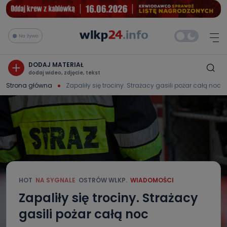
Na żywo
DODAJ MATERIAŁ
dodaj wideo, zdjęcie, tekst
Strona główna
Zapaliły się trociny. Strażacy gasili pożar całą noc
HOT
NA SYGNALE
OSTRÓW WLKP.
WIADOMOŚCI
Zapaliły się trociny. Strażacy
gasili pożar całą noc