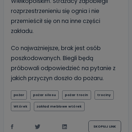
Wielkopolskim. Strażacy zapobiegli
rozprzestrzenieniu się ognia i nie
przemieścił się on na inne części
zakładu.
Co najważniejsze, brak jest osób
poszkodowanych. Biegli będą
próbowali odpowiedzieć na pytanie z
jakich przyczyn doszło do pożaru.
pożar
pożar silosu
pożar trocin
trociny
Wtórek
zakład meblowe wtórek
SKOPIUJ LINK