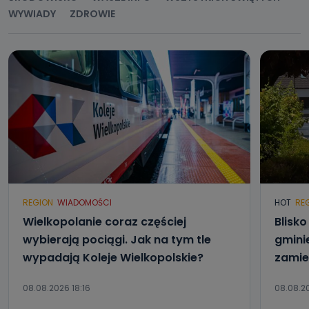
WYWIADY
ZDROWIE
REGION
WIADOMOŚCI
HOT
RE
Wielkopolanie coraz częściej
Blisk
wybierają pociągi. Jak na tym tle
gmini
wypadają Koleje Wielkopolskie?
zamie
08.08.2026 18:16
08.08.20