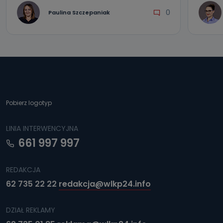
0
Paulina Szczepaniak
Pobierz logotyp
LINIA INTERWENCYJNA
661 997 997
REDAKCJA
62 735 22 22
redakcja@wlkp24.info
DZIAŁ REKLAMY