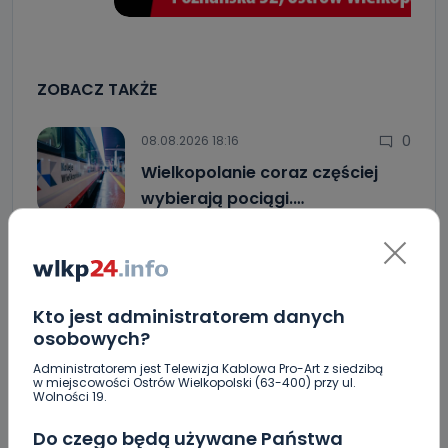
ZOBACZ TAKŻE
0
08.08.2026 18:16
Wielkopolanie coraz częściej
wybierają pociągi.…
0
08.08.2026 15:11
Blisko 30 narodowości w jednej…
Kto jest administratorem danych
osobowych?
Administratorem jest Telewizja Kablowa Pro-Art z siedzibą
4
08.08.2026 12:08
w miejscowości Ostrów Wielkopolski (63-400) przy ul.
Wolności 19.
Co się stanie z bluszczem…
Do czego będą używane Państwa