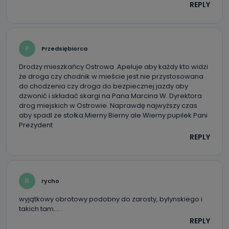
Do czasu wycofania zgody lub, jeśli dane będą
REPLY
przetwarzane na podstawie prawnie uzasadnionego celu
administratora – do momentu wniesienia sprzeciwu.
Jakie dane osobowe przetwarzamy?
P
Przedsiębiorca
Przetwarzane kategorie Państwa danych osobowych to
dane, które pochodzą bezpośrednio od Państwa (lub
zostały przekazane w Państwa imieniu) lub dane osobowe,
Drodzy mieszkańcy Ostrowa .Apeluje aby każdy kto widzi
które zostały zebrane ze źródeł publicznie dostępnych, w
że droga czy chodnik w mieście jest nie przystosowana
szczególności: imię i nazwisko, adres e-mail, telefon
do chodzenia czy droga do bezpiecznej jazdy aby
kontaktowy, adres korespondencyjny. Odbiorcą Pastwa
danych osobowych są pracownicy i współpracownicy
dzwonić i składać skargi na Pana Marcina W. Dyrektora
oraz partnerzy wspomagający administratora w jego
drog miejskich w Ostrowie. Naprawdę najwyższy czas
biznesowej działalności.
aby spadl ze stołka.Mierny Bierny ale Wierny pupilek Pani
Prezydent
Jak skontaktować się z inspektorem
REPLY
danych osobowych?
Można to zrobić pod numerem telefonu 62 735-51-05 lub
e-mailowo pod adresem: poczta@tvproart.pl
R
rycho
wyjątkowy obrotowy podobny do zarosty, bylynskiego i
takich tam…. .
REPLY