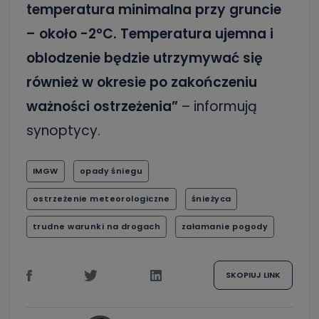
temperatura minimalna przy gruncie
– około -2°C. Temperatura ujemna i
oblodzenie będzie utrzymywać się
również w okresie po zakończeniu
ważności ostrzeżenia”
– informują
synoptycy.
IMGW
opady śniegu
ostrzeżenie meteorologiczne
śnieżyca
trudne warunki na drogach
załamanie pogody
SKOPIUJ LINK