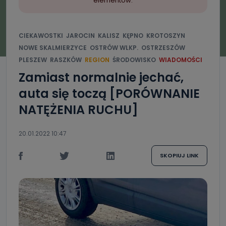
elementów.
CIEKAWOSTKI
JAROCIN
KALISZ
KĘPNO
KROTOSZYN
NOWE SKALMIERZYCE
OSTRÓW WLKP.
OSTRZESZÓW
PLESZEW
RASZKÓW
REGION
ŚRODOWISKO
WIADOMOŚCI
Zamiast normalnie jechać,
auta się toczą [PORÓWNANIE
NATĘŻENIA RUCHU]
20.01.2022 10:47
SKOPIUJ LINK