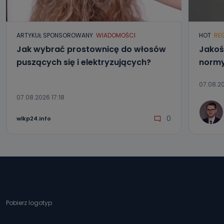
ARTYKUŁ SPONSOROWANY
WIADOMOŚCI
HOT
RE
Jak wybrać prostownicę do włosów
Jakoś
puszących się i elektryzujących?
normy
07.08.20
07.08.2026 17:18
0
wlkp24.info
Pobierz logotyp