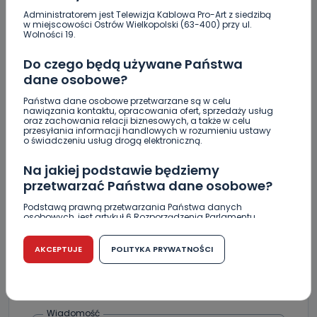
Crossfit kolejny raz opanuje Krotoszyn.
Administratorem jest Telewizja Kablowa Pro-Art z siedzibą
w miejscowości Ostrów Wielkopolski (63-400) przy ul.
Startujemy w piątek! [WIDEO]
Wolności 19.
"Niezwykli ludzie, niezwykłe podróże, niezwykłe
Do czego będą używane Państwa
historie!”. Odyseja Antonińska - dzień pierwszy
dane osobowe?
[FOTO]
Państwa dane osobowe przetwarzane są w celu
nawiązania kontaktu, opracowania ofert, sprzedaży usług
oraz zachowania relacji biznesowych, a także w celu
przesyłania informacji handlowych w rozumieniu ustawy
o świadczeniu usług drogą elektroniczną.
Skomentuj ten wpis jako pierwszy!
Na jakiej podstawie będziemy
przetwarzać Państwa dane osobowe?
DOŁĄCZ DO DYSKUSJI
Podstawą prawną przetwarzania Państwa danych
osobowych, jest artykuł 6 Rozporządzenia Parlamentu
Europejskiego i Rady (UE) 2016/679 z dnia 27 kwietnia 2016
r. w sprawie ochrony osób fizycznych w związku z
przetwarzaniem danych osobowych w sprawie
AKCEPTUJE
POLITYKA PRYWATNOŚCI
swobodnego przepływu takich danych oraz uchylenia
dyrektywy 95/46/WE (RODO).
DODAJ SWÓJ KOMENTARZ
Czy jest możliwość cofnięcia zgody?
Wiadomość