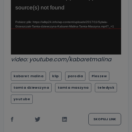
video
source(s) not found
Pobierz plik: https://wlkp24.info/wp-content/uploads/2017/11/Sylwia-
Grzeszczak-Tamta-dziewczyna-Kabaret-Malina-Tamta-Maszyna.mp4?_=1
video: youtube.com/kabaretmalina
kabaret malina
klip
parodia
Pleszew
tamta dziewczyna
tamta maszyna
teledysk
youtube
SKOPIUJ LINK