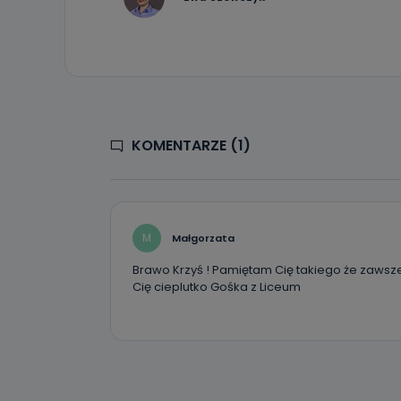
19 dostępu do 
ich sprostowan
sprzeciwu wobe
Do kiedy
Do czasu wycof
uzasadnionego
KOMENTARZE (1)
Jakie da
Przetwarzane 
Państwa (lub z
źródeł publiczn
adres korespo
oraz partnerzy
M
Małgorzata
Jak skont
Brawo Krzyś ! Pamiętam Cię takiego że zawsz
Cię cieplutko Gośka z Liceum
Można to zrob
poczta@tvproar