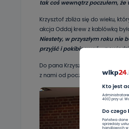
tak coś wewnątrz poczułem, że 
Krzysztof zbliża się do wieku, kt
akcja Oddaj krew z kablówką była 
Niestety, w przyszłym roku nie 
przyjść i pokibicować –
powiedzi
Do pana Krzysztofa kierujemy og
z nami od początku akcji krwiod
Kto jest 
Administratore
400) przy ul. Wo
Do czego
Państwa dane o
sprzedaży usłu
handlowych w r