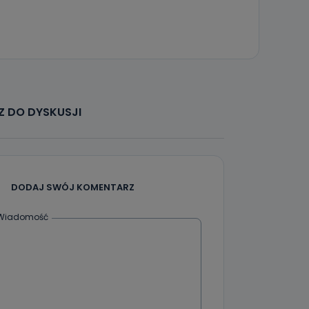
że żądania
enia
 DO DYSKUSJI
nio od
brane ze
taktowy,
racownicy
DODAJ SWÓJ KOMENTARZ
Wiadomość