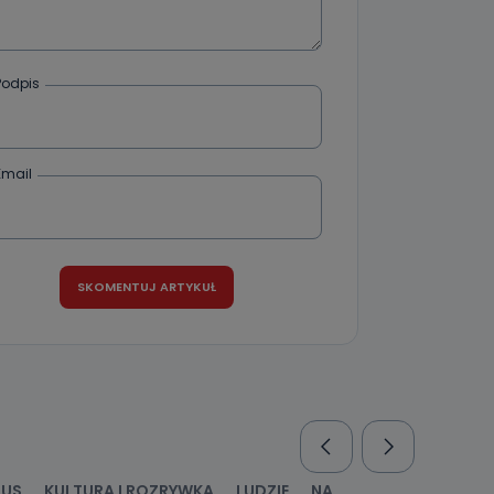
Podpis
Email
RUS
KULTURA I ROZRYWKA
LUDZIE
NA