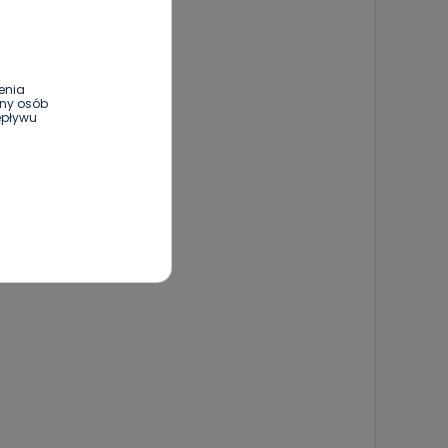
enia
ony osób
epływu
wnym oraz
e jest to
 dowolny,
Kablowej
l. Wolności
e
ania od
. Wolności