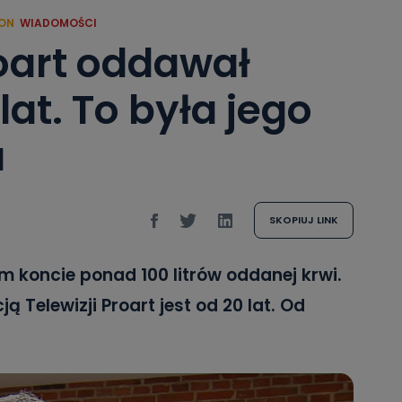
ON
WIADOMOŚCI
roart oddawał
lat. To była jego
a
SKOPIUJ LINK
 koncie ponad 100 litrów oddanej krwi.
ą Telewizji Proart jest od 20 lat. Od