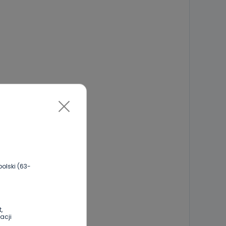
olski (63-
,
acji