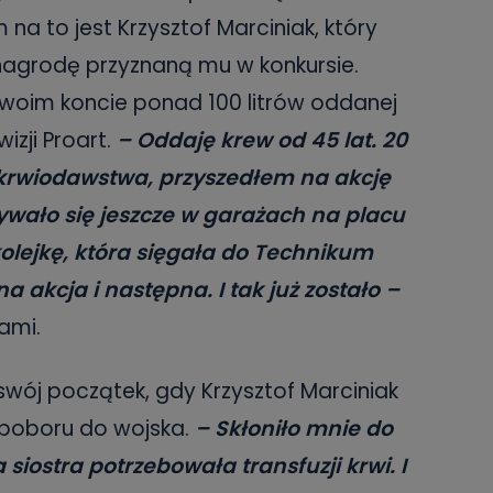
a to jest Krzysztof Marciniak, który
nagrodę przyznaną mu w konkursie.
 swoim koncie ponad 100 litrów oddanej
wizji Proart.
– Oddaję krew od 45 lat. 20
 krwiodawstwa, przyszedłem na akcję
bywało się jeszcze w garażach na placu
olejkę, która sięgała do Technikum
 akcja i następna. I tak już zostało –
ami.
ój początek, gdy Krzysztof Marciniak
s poboru do wojska.
– Skłoniło mnie do
siostra potrzebowała transfuzji krwi. I