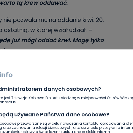
warto tą krew oddawać.
óry nie pozwala mu na oddanie krwi. 20.
ostatnią, w której wziął udział.
–
będę już mógł oddać krwi. Mogę tylko
ał.
romne słowa uznania i dziękujemy, że był
awstwa!
administratorem danych osobowych?
m jest Telewizja Kablowa Pro-Art z siedzibą w miejscowości Ostrów Wielkop
lności 19.
 będą używane Państwa dane osobowe?
sobowe przetwarzane są w celu nawiązania kontaktu, opracowania ofert
g oraz zachowania relacji biznesowych, a także w celu przesyłania inform
ozumieniu ustawy o świadczeniu usług drogą elektroniczną.