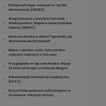
Policja ostrzega: wakacje to raj dla
włamywaczy [WIDEO]
Greg Hancock z wizytą w Ostrowie
Wielkopolskim. Wspiera amerykańskie
talenty [WIDEO]
Masz karaluchy w domu? Sprawdź, jak
skutecznie się ich pozbyć!
Bójka z użyciem noża. Zatrzymano
czterech mężczyzn z Ostrowa
Przyglądała im się cała Polska. Mijają
23 lata od strajku w Fabryce Wagon
Kilkadziesiąt interwencji w jedną noc
[FOTO]
Rzucał łatwopalnymi substancjami w
strażaków. Usłyszał zarzuty