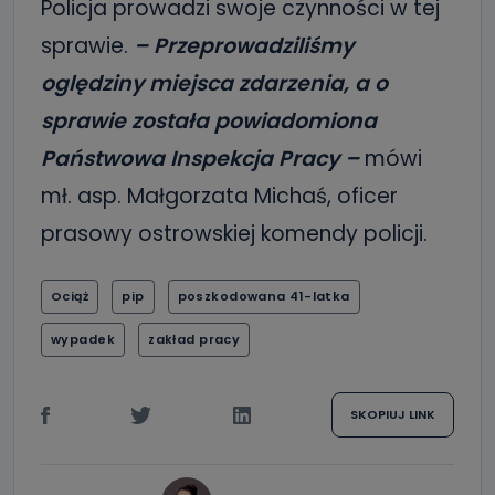
Policja prowadzi swoje czynności w tej
sprawie.
– Przeprowadziliśmy
oględziny miejsca zdarzenia, a o
sprawie została powiadomiona
Państwowa Inspekcja Pracy –
mówi
mł. asp. Małgorzata Michaś, oficer
prasowy ostrowskiej komendy policji.
Ociąż
pip
poszkodowana 41-latka
wypadek
zakład pracy
SKOPIUJ LINK