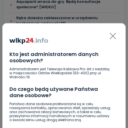
Aquapark wraca do gry. Będą konsultacje
społeczne? [WIDEO]
Ręka dziecka zakleszczona w urządzeniu
kuchennym. Lądował LPR
Kto jest administratorem danych
Skomentuj ten wpis jako pierwszy!
osobowych?
Administratorem jest Telewizja Kablowa Pro-Art z siedzibą
w miejscowości Ostrów Wielkopolski (63-400) przy ul.
DOŁĄCZ DO DYSKUSJI
Wolności 19.
Do czego będą używane Państwa
dane osobowe?
Państwa dane osobowe przetwarzane są w celu
DODAJ SWÓJ KOMENTARZ
nawiązania kontaktu, opracowania ofert, sprzedaży usług
oraz zachowania relacji biznesowych, a także w celu
przesyłania informacji handlowych w rozumieniu ustawy
Wiadomość
o świadczeniu usług drogą elektroniczną.