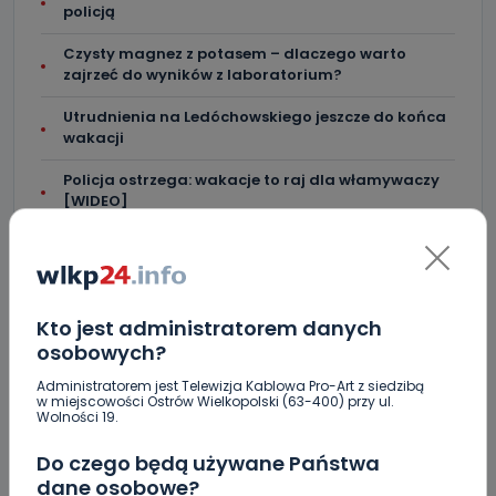
policją
Czysty magnez z potasem – dlaczego warto
zajrzeć do wyników z laboratorium?
Utrudnienia na Ledóchowskiego jeszcze do końca
wakacji
Policja ostrzega: wakacje to raj dla włamywaczy
[WIDEO]
Greg Hancock z wizytą w Ostrowie Wielkopolskim.
Wspiera amerykańskie talenty [WIDEO]
Masz karaluchy w domu? Sprawdź, jak skutecznie
Kto jest administratorem danych
się ich pozbyć!
osobowych?
Administratorem jest Telewizja Kablowa Pro-Art z siedzibą
w miejscowości Ostrów Wielkopolski (63-400) przy ul.
Wolności 19.
Skomentuj ten wpis jako pierwszy!
Do czego będą używane Państwa
dane osobowe?