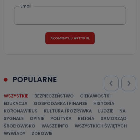
Email
Kiedy i komu możemy przekazać
Państwa dane?
Telewizja Kablowa Pro-Art z siedzibą w miejscowości
Ostrów Wielkopolski (63-400) przy ul. Wolności 19 nie
przekazuje Państwa danych osobowych podmiotom
trzecim, jak również nie są one wykorzystywane w
procesach zautomatyzowanego profilowania.
Co mogą Państwo zrobić z
przekazanymi nam danymi?
Po wyrażeniu zgody na przetwarzanie danych osobowych,
POPULARNE
mają Państwo prawo do żądania od Telewizji Kablowa
Pro-Art z siedzibą w miejscowości Ostrów Wielkopolski (63-
400) przy ul. Wolności 19 dostępu do danych osobowych
dotyczących Państwa oraz uzyskania ich kopii, a także
WSZYSTKIE
BEZPIECZEŃSTWO
CIEKAWOSTKI
żądania ich sprostowania, usunięcia danych,
ograniczenia ich przetwarzania oraz prawo wniesienia
EDUKACJA
GOSPODARKA I FINANSE
HISTORIA
sprzeciwu wobec ich przetwarzania.
KORONAWIRUS
KULTURA I ROZRYWKA
LUDZIE
NA
Do kiedy Państwa dane osobowe będą
SYGNALE
OPINIE
POLITYKA
RELIGIA
SAMORZĄD
przechowywane?
ŚRODOWISKO
WASZE INFO
WSZYSTKICH ŚWIĘTYCH
WYWIADY
ZDROWIE
Do czasu wycofania zgody lub, jeśli dane będą
przetwarzane na podstawie prawnie uzasadnionego celu