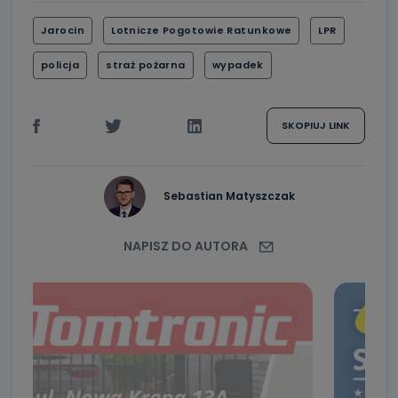
Jarocin
Lotnicze Pogotowie Ratunkowe
LPR
policja
straż pożarna
wypadek
SKOPIUJ LINK
Sebastian Matyszczak
NAPISZ DO AUTORA