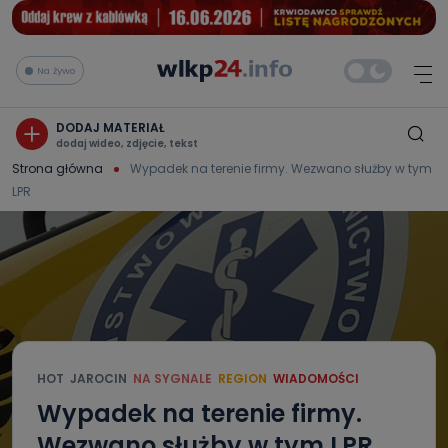
Na żywo
DODAJ MATERIAŁ
dodaj wideo, zdjęcie, tekst
Strona główna
Wypadek na terenie firmy. Wezwano służby w tym
LPR
HOT
JAROCIN
NA SYGNALE
REGION
WIADOMOŚCI
Wypadek na terenie firmy.
Wezwano służby w tym LPR