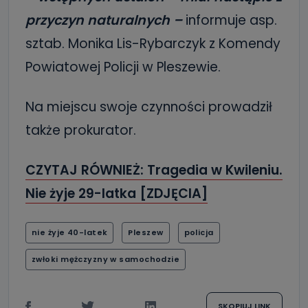
przyczyn naturalnych –
informuje asp.
sztab. Monika Lis-Rybarczyk z Komendy
Powiatowej Policji w Pleszewie.
Na miejscu swoje czynności prowadził
także prokurator.
CZYTAJ RÓWNIEŻ: Tragedia w Kwileniu.
Nie żyje 29-latka [ZDJĘCIA]
nie żyje 40-latek
Pleszew
policja
zwłoki mężczyzny w samochodzie
SKOPIUJ LINK