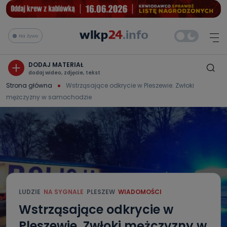
Na żywo
DODAJ MATERIAŁ
dodaj wideo, zdjęcie, tekst
Strona główna
Wstrząsające odkrycie w Pleszewie. Zwłoki
mężczyzny w samochodzie
LUDZIE
NA SYGNALE
PLESZEW
WIADOMOŚCI
Wstrząsające odkrycie w
Pleszewie. Zwłoki mężczyzny w