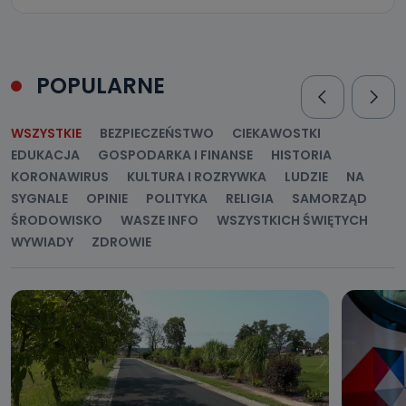
Telewizja Kablowa Pro-Art z siedzibą w miejscowości
Ostrów Wielkopolski (63-400) przy ul. Wolności 19 nie
przekazuje Państwa danych osobowych podmiotom
trzecim, jak również nie są one wykorzystywane w
procesach zautomatyzowanego profilowania.
POPULARNE
Co mogą Państwo zrobić z
przekazanymi nam danymi?
WSZYSTKIE
BEZPIECZEŃSTWO
CIEKAWOSTKI
Po wyrażeniu zgody na przetwarzanie danych osobowych,
EDUKACJA
GOSPODARKA I FINANSE
HISTORIA
mają Państwo prawo do żądania od Telewizji Kablowa
Pro-Art z siedzibą w miejscowości Ostrów Wielkopolski (63-
KORONAWIRUS
KULTURA I ROZRYWKA
LUDZIE
NA
400) przy ul. Wolności 19 dostępu do danych osobowych
dotyczących Państwa oraz uzyskania ich kopii, a także
SYGNALE
OPINIE
POLITYKA
RELIGIA
SAMORZĄD
żądania ich sprostowania, usunięcia danych,
ograniczenia ich przetwarzania oraz prawo wniesienia
ŚRODOWISKO
WASZE INFO
WSZYSTKICH ŚWIĘTYCH
sprzeciwu wobec ich przetwarzania.
WYWIADY
ZDROWIE
Do kiedy Państwa dane osobowe będą
przechowywane?
Do czasu wycofania zgody lub, jeśli dane będą
przetwarzane na podstawie prawnie uzasadnionego celu
administratora – do momentu wniesienia sprzeciwu.
Jakie dane osobowe przetwarzamy?