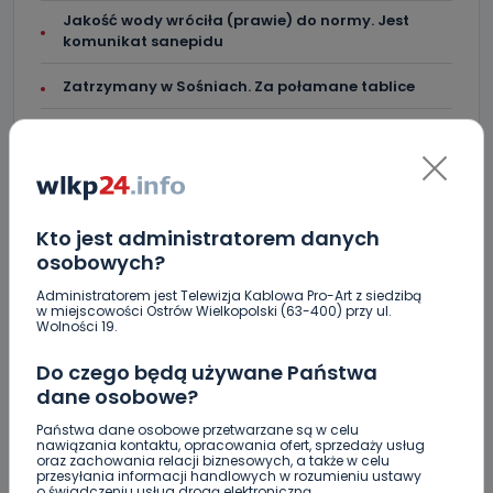
Jakość wody wróciła (prawie) do normy. Jest
komunikat sanepidu
Zatrzymany w Sośniach. Za połamane tablice
Nowe ustalenia w sprawie OZC. Kto spełnił warunki
przetargu, a kto próbował wrócić do gry?
Kto jest administratorem danych
osobowych?
Skomentuj ten wpis jako pierwszy!
Administratorem jest Telewizja Kablowa Pro-Art z siedzibą
w miejscowości Ostrów Wielkopolski (63-400) przy ul.
Wolności 19.
DOŁĄCZ DO DYSKUSJI
Do czego będą używane Państwa
dane osobowe?
Państwa dane osobowe przetwarzane są w celu
nawiązania kontaktu, opracowania ofert, sprzedaży usług
oraz zachowania relacji biznesowych, a także w celu
DODAJ SWÓJ KOMENTARZ
przesyłania informacji handlowych w rozumieniu ustawy
o świadczeniu usług drogą elektroniczną.