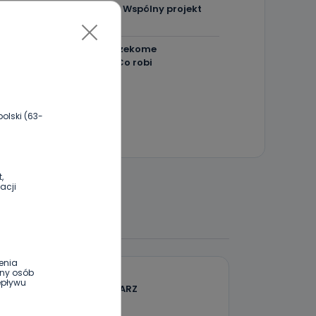
Będzie więcej syren. Wspólny projekt
gmin
Szpital w Kaliszu i rzekome
nieprawidłowości. Co robi
prokuratura?
olski (63-
,
acji
 DO DYSKUSJI
enia
ony osób
epływu
DODAJ SWÓJ KOMENTARZ