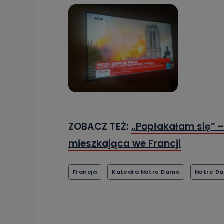
ZOBACZ TEŻ:
„Popłakałam się” 
mieszkająca we Francji
Francja
Katedra Notre Dame
Notre D