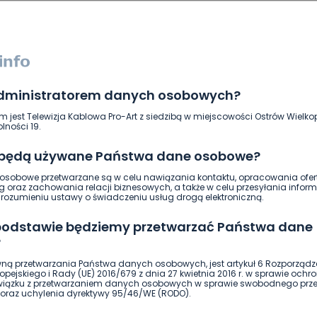
administratorem danych osobowych?
m jest Telewizja Kablowa Pro-Art z siedzibą w miejscowości Ostrów Wielkop
lności 19.
 będą używane Państwa dane osobowe?
sobowe przetwarzane są w celu nawiązania kontaktu, opracowania ofert
g oraz zachowania relacji biznesowych, a także w celu przesyłania inform
ozumieniu ustawy o świadczeniu usług drogą elektroniczną.
DOŁĄCZ
 podstawie będziemy przetwarzać Państwa dane
?
ną przetwarzania Państwa danych osobowych, jest artykuł 6 Rozporządz
pejskiego i Rady (UE) 2016/679 z dnia 27 kwietnia 2016 r. w sprawie ochr
związku z przetwarzaniem danych osobowych w sprawie swobodnego prz
środa, 17 kwietnia, 2019
oraz uchylenia dyrektywy 95/46/WE (RODO).
siądz i zakonnica nie wyjdzie na ulicę w habicie, bo