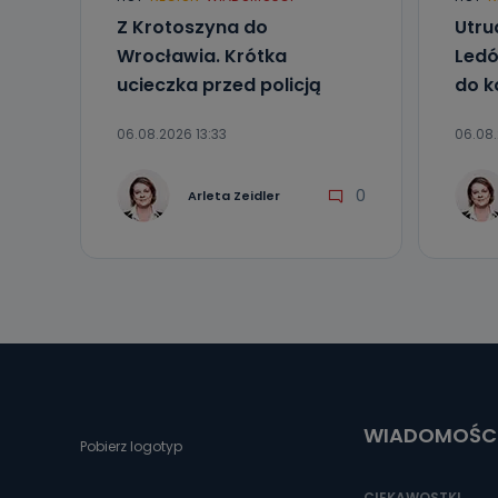
Z Krotoszyna do
Utru
Wrocławia. Krótka
Ledó
ucieczka przed policją
do k
06.08.2026 13:33
06.08.
0
Arleta Zeidler
WIADOMOŚC
Pobierz logotyp
CIEKAWOSTKI