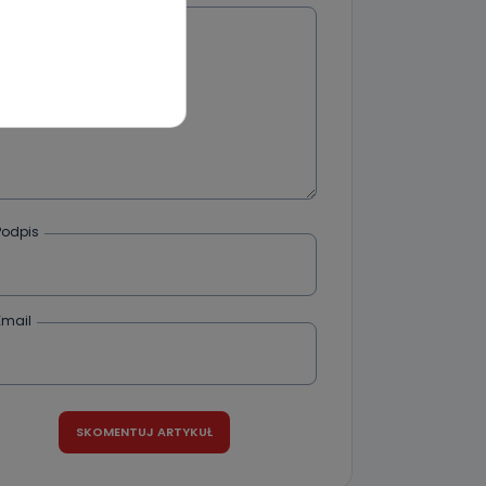
Wiadomość
wnym oraz
e jest to
 dowolny,
Kablowej
l. Wolności
e
Podpis
ania od
. Wolności
że żądania
Email
enia