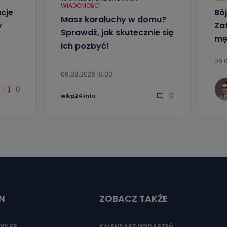
WIADOMOŚCI
acje
Bó
Masz karaluchy w domu?
y
Za
Sprawdź, jak skutecznie się
mę
ich pozbyć!
06.
06.08.2026 10:00
0
0
wlkp24.info
N
ZOBACZ TAKŻE
WLKP.
KALENDARZ WYDARZEŃ