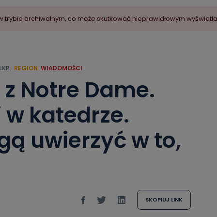
ny w trybie archiwalnym, co może skutkować nieprawidłowym wyświetl
KP.
REGION
WIADOMOŚCI
z Notre Dame.
 w katedrze.
gą uwierzyć w to,
SKOPIUJ LINK