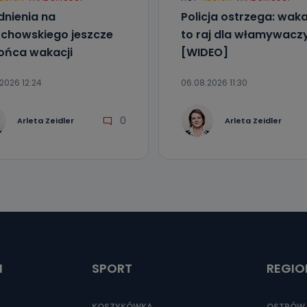
dnienia na
Policja ostrzega: wak
chowskiego jeszcze
to raj dla włamywacz
ońca wakacji
[WIDEO]
2026 12:24
06.08.2026 11:30
0
Arleta Zeidler
Arleta Zeidler
I
SPORT
REGIO
KOSZYKÓWKA
OSTRÓW 