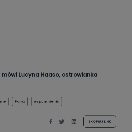
– mówi Lucyna Haaso, ostrowianka
ame
Paryż
wspomnienia
SKOPIUJ LINK