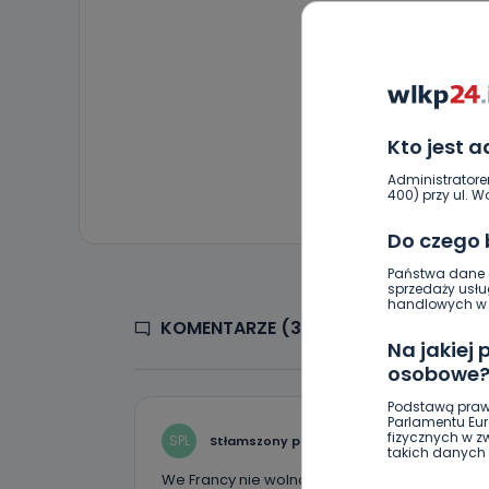
Kto jest 
Administratore
400) przy ul. Wo
Do czego
Państwa dane o
sprzedaży usłu
handlowych w r
KOMENTARZE (3)
Na jakiej
osobowe
Podstawą praw
Parlamentu Euro
fizycznych w 
SPL
Stłamszony przez lewactwo
takich danych 
We Francy nie wolno nosić krzyżyków na szyi, k