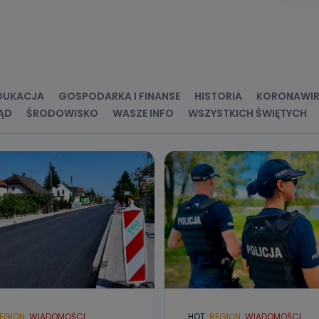
ne osobowe przetwarzamy?
kategorie Państwa danych osobowych to dane, które pochodzą bezpośred
ostały przekazane w Państwa imieniu) lub dane osobowe, które zostały ze
ie dostępnych, w szczególności: imię i nazwisko, adres e-mail, telefon kon
ndencyjny. Odbiorcą Pastwa danych osobowych są pracownicy i współp
 wspomagający administratora w jego biznesowej działalności.
aktować się z inspektorem danych osobowych?
DUKACJA
GOSPODARKA I FINANSE
HISTORIA
KORONAWI
ĄD
ŚRODOWISKO
WASZE INFO
WSZYSTKICH ŚWIĘTYCH
ić pod numerem telefonu 62 735-51-05 lub e-mailowo pod adresem:
t.pl
EGION
WIADOMOŚCI
HOT
REGION
WIADOMOŚCI