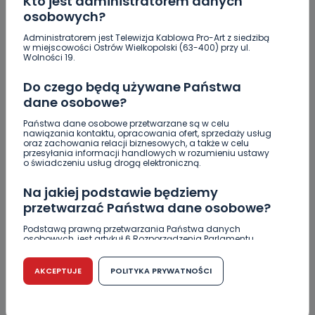
Kto jest administratorem danych
osobowych?
Administratorem jest Telewizja Kablowa Pro-Art z siedzibą
w miejscowości Ostrów Wielkopolski (63-400) przy ul.
Wolności 19.
Do czego będą używane Państwa
dane osobowe?
ZOBACZ TAKŻE
Państwa dane osobowe przetwarzane są w celu
nawiązania kontaktu, opracowania ofert, sprzedaży usług
0
06.08.2026 23:09
oraz zachowania relacji biznesowych, a także w celu
przesyłania informacji handlowych w rozumieniu ustawy
Crossfit kolejny raz opanuje
o świadczeniu usług drogą elektroniczną.
Krotoszyn.…
Na jakiej podstawie będziemy
przetwarzać Państwa dane osobowe?
0
06.08.2026 20:13
Podstawą prawną przetwarzania Państwa danych
osobowych, jest artykuł 6 Rozporządzenia Parlamentu
„Niezwykli ludzie, niezwykłe
Europejskiego i Rady (UE) 2016/679 z dnia 27 kwietnia 2016
r. w sprawie ochrony osób fizycznych w związku z
podróże, niezwykłe…
przetwarzaniem danych osobowych w sprawie
AKCEPTUJE
POLITYKA PRYWATNOŚCI
swobodnego przepływu takich danych oraz uchylenia
dyrektywy 95/46/WE (RODO).
0
06.08.2026 17:05