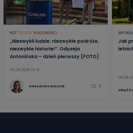
HOT
REGION
WIADOMOŚCI
ARTYKU
„Niezwykli ludzie, niezwykłe podróże,
Jak p
niezwykłe historie!”. Odyseja
letni
Antonińska – dzień pierwszy [FOTO]
06.08.2026 20:13
06.08.2
0
Aleksandra Barczak
wlkp24.