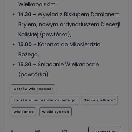
Wielkopolskim,
14.30 –
Wywiad z Biskupem Damianem
Brylem, nowym ordynariuszem Diecezji
Kaliskiej (powtórka),
15.00
– Koronka do Miłosierdzia
Bożego,
15.30
– Śniadanie Wielkanocne
(powtórka).
Ostrów Wielkopolski
sanktuarium miłosierdzi bożego
Telewizja Proart
Wielkanoc
Wielki Tydzień
SKOPIUJ LINK