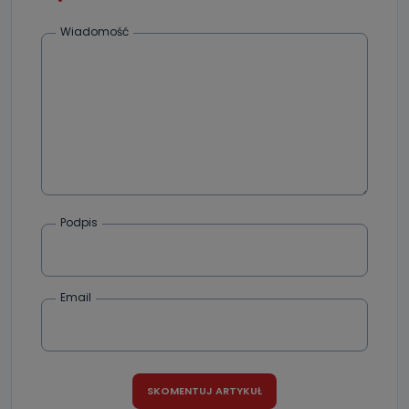
e-mailowo pod adresem: poczta@tvproart.pl
Wiadomość
Podpis
Email