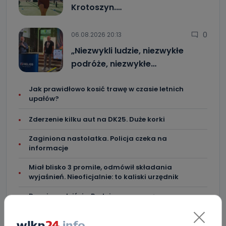
Krotoszyn.…
0
06.08.2026 20:13
„Niezwykli ludzie, niezwykłe
podróże, niezwykłe…
Jak prawidłowo kosić trawę w czasie letnich
upałów?
Zderzenie kilku aut na DK25. Duże korki
Zaginiona nastolatka. Policja czeka na
informacje
Miał blisko 3 promile, odmówił składania
wyjaśnień. Nieoficjalnie: to kaliski urzędnik
Drugie podejście. Podpisano umowę na
dokończenie rewitalizacji parku
Z Krotoszyna do Wrocławia. Krótka ucieczka przed