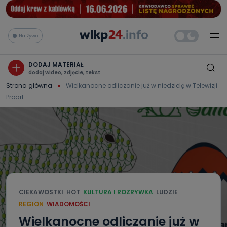
Na żywo
DODAJ MATERIAŁ
dodaj wideo, zdjęcie, tekst
Strona główna
Wielkanocne odliczanie już w niedzielę w Telewizji
Proart
CIEKAWOSTKI
HOT
KULTURA I ROZRYWKA
LUDZIE
REGION
WIADOMOŚCI
Wielkanocne odliczanie już w