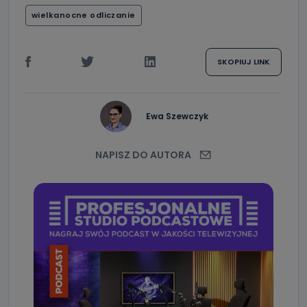
wielkanocne odliczanie
SKOPIUJ LINK
Ewa Szewczyk
NAPISZ DO AUTORA