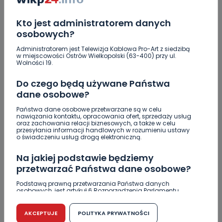
policją
Kto jest administratorem danych
Czysty magnez z potasem – dlaczego warto
osobowych?
zajrzeć do wyników z laboratorium?
Administratorem jest Telewizja Kablowa Pro-Art z siedzibą
Utrudnienia na Ledóchowskiego jeszcze do końca
w miejscowości Ostrów Wielkopolski (63-400) przy ul.
Wolności 19.
wakacji
Do czego będą używane Państwa
Policja ostrzega: wakacje to raj dla włamywaczy
[WIDEO]
dane osobowe?
Państwa dane osobowe przetwarzane są w celu
Greg Hancock z wizytą w Ostrowie Wielkopolskim.
nawiązania kontaktu, opracowania ofert, sprzedaży usług
Wspiera amerykańskie talenty [WIDEO]
oraz zachowania relacji biznesowych, a także w celu
przesyłania informacji handlowych w rozumieniu ustawy
o świadczeniu usług drogą elektroniczną.
Na jakiej podstawie będziemy
przetwarzać Państwa dane osobowe?
Skomentuj ten wpis jako pierwszy!
Podstawą prawną przetwarzania Państwa danych
osobowych, jest artykuł 6 Rozporządzenia Parlamentu
Europejskiego i Rady (UE) 2016/679 z dnia 27 kwietnia 2016
r. w sprawie ochrony osób fizycznych w związku z
DOŁĄCZ DO DYSKUSJI
przetwarzaniem danych osobowych w sprawie
AKCEPTUJE
POLITYKA PRYWATNOŚCI
swobodnego przepływu takich danych oraz uchylenia