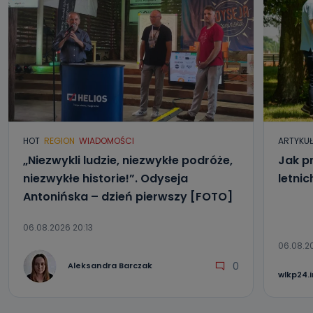
danych osobowych?
Można to zrobić pod numerem telefonu 62 735-51-05 lub
e-mailowo pod adresem: poczta@tvproart.pl
HOT
REGION
WIADOMOŚCI
ARTYKU
„Niezwykli ludzie, niezwykłe podróże,
Jak p
niezwykłe historie!”. Odyseja
letni
Antonińska – dzień pierwszy [FOTO]
06.08.2026 20:13
06.08.2
0
Aleksandra Barczak
wlkp24.