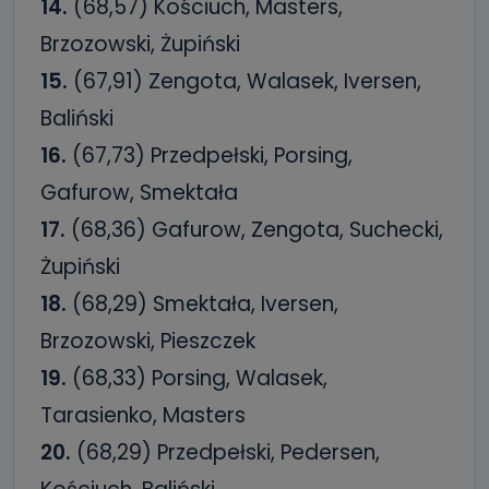
14.
(68,57) Kościuch, Masters,
Brzozowski, Żupiński
15.
(67,91) Zengota, Walasek, Iversen,
Baliński
16.
(67,73) Przedpełski, Porsing,
Gafurow, Smektała
17.
(68,36) Gafurow, Zengota, Suchecki,
Żupiński
18.
(68,29) Smektała, Iversen,
Brzozowski, Pieszczek
19.
(68,33) Porsing, Walasek,
Tarasienko, Masters
20.
(68,29) Przedpełski, Pedersen,