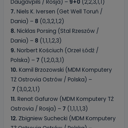
Daugavpils / Rosja) –
9+0
(2,2,3,1,1)
7.
Niels K. Iversen (Get Well Toruń /
Dania) –
8
(0,3,2,1,2)
8.
Nicklas Porsing (Stal Rzeszów /
Dania) –
8
(1,1,1,2,3)
9.
Norbert Kościuch (Orzeł Łódź /
Polska) –
7
(1,2,0,3,1)
10.
Kamil Brzozowski (MDM Komputery
TŻ Ostrovia Ostrów / Polska) –
7
(3,0,2,1,1)
11.
Renat Gafurow (MDM Komputery TŻ
Ostrovia / Rosja) –
7
(1,1,1,1,3)
12.
Zbigniew Suchecki (MDM Komputery