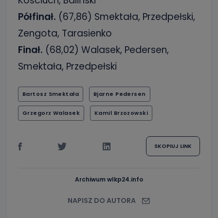
Kościuch, Baliński
Półfinał.
(67,86) Smektała, Przedpełski,
Zengota, Tarasienko
Finał.
(68,02) Walasek, Pedersen,
Smektała, Przedpełski
Bartosz Smektała
Bjarne Pedersen
Grzegorz Walasek
Kamil Brzozowski
SKOPIUJ LINK
Archiwum wlkp24.info
NAPISZ DO AUTORA