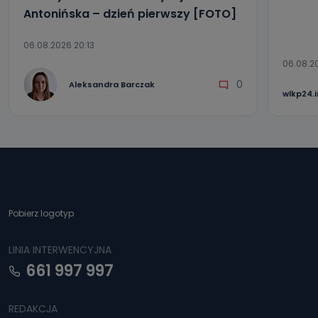
Antonińska – dzień pierwszy [FOTO]
06.08.2026 20:13
06.08.2
0
Aleksandra Barczak
wlkp24.
Pobierz logotyp
LINIA INTERWENCYJNA
661 997 997
REDAKCJA