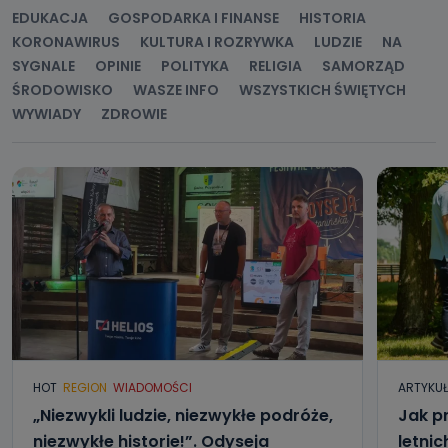
EDUKACJA
GOSPODARKA I FINANSE
HISTORIA
KORONAWIRUS
KULTURA I ROZRYWKA
LUDZIE
NA
SYGNALE
OPINIE
POLITYKA
RELIGIA
SAMORZĄD
ŚRODOWISKO
WASZE INFO
WSZYSTKICH ŚWIĘTYCH
WYWIADY
ZDROWIE
HOT
REGION
WIADOMOŚCI
ARTYKU
„Niezwykli ludzie, niezwykłe podróże,
Jak p
niezwykłe historie!”. Odyseja
letni