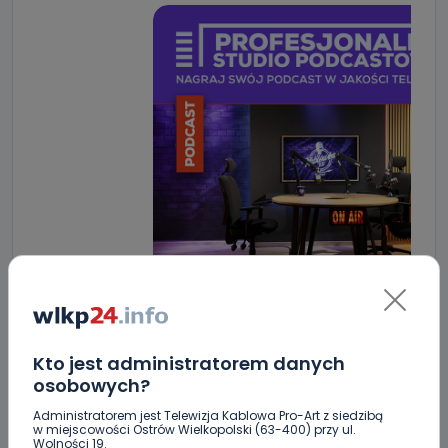
Kto jest administratorem danych
osobowych?
Administratorem jest Telewizja Kablowa Pro-Art z siedzibą
ZOBACZ TAKŻE
w miejscowości Ostrów Wielkopolski (63-400) przy ul.
Wolności 19.