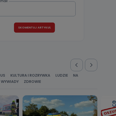
Email
RUS
KULTURA I ROZRYWKA
LUDZIE
NA
WYWIADY
ZDROWIE