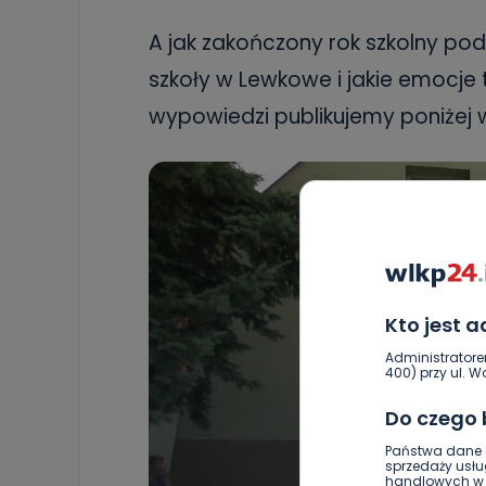
A jak zakończony rok szkolny po
szkoły w Lewkowe i jakie emocje
wypowiedzi publikujemy poniżej 
Kto jest 
Administratore
400) przy ul. Wo
Do czego
Państwa dane o
sprzedaży usłu
handlowych w r