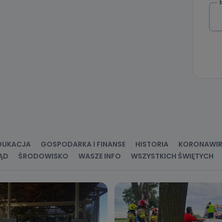
DUKACJA
GOSPODARKA I FINANSE
HISTORIA
KORONAWI
ĄD
ŚRODOWISKO
WASZE INFO
WSZYSTKICH ŚWIĘTYCH