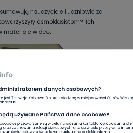
dsumowują nauczyciele i uczniowie ze
 towarzyszyły ósmoklasistom? Ich
w materiale wideo.
administratorem danych osobowych?
m jest Telewizja Kablowa Pro-Art z siedzibą w miejscowości Ostrów Wielkop
lności 19.
 będą używane Państwa dane osobowe?
sobowe przetwarzane są w celu nawiązania kontaktu, opracowania ofert
g oraz zachowania relacji biznesowych, a także w celu przesyłania inform
ozumieniu ustawy o świadczeniu usług drogą elektroniczną.