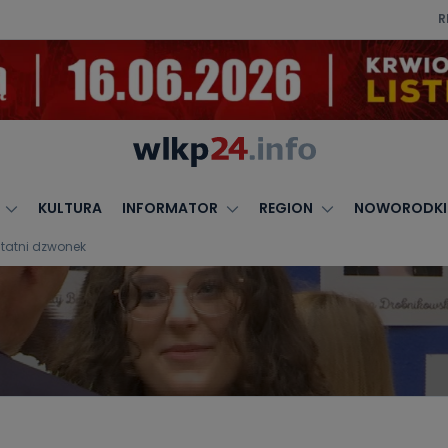
R
KULTURA
INFORMATOR
REGION
NOWORODKI
statni dzwonek