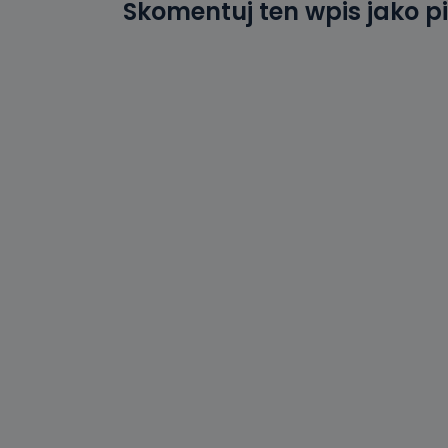
Skomentuj ten wpis jako p
19 dostępu do 
ich sprostowan
sprzeciwu wobe
Do kiedy
Do czasu wycof
uzasadnionego
Jakie da
Przetwarzane 
Państwa (lub z
źródeł publiczn
adres korespo
oraz partnerzy
Jak skont
Można to zrob
poczta@tvproar