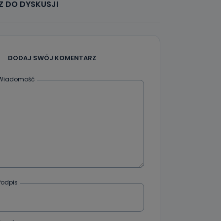
 DO DYSKUSJI
że żądania
enia
DODAJ SWÓJ KOMENTARZ
Wiadomość
nio od
brane ze
taktowy,
racownicy
Podpis