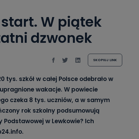
start. W piątek
tatni dzwonek
SKOPIUJ LINK
0 tys. szkół w całej Polsce odebrało w
 upragnione wakacje. W powiecie
go czeka 8 tys. uczniów, a w samym
ończony rok szkolny podsumowują
oły Podstawowej w Lewkowie? Ich
24.info.