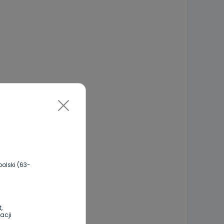
olski (63-
,
acji