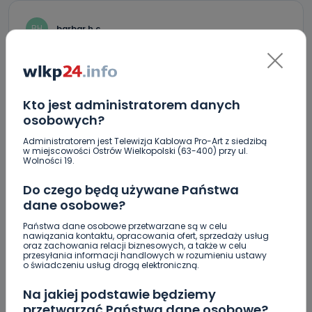
BH
barbar h.c.
Lipa 🙁 wyszła w tym roku …..
REPLY
Kto jest administratorem danych
osobowych?
DOŁĄCZ DO DYSKUSJI
Administratorem jest Telewizja Kablowa Pro-Art z siedzibą
w miejscowości Ostrów Wielkopolski (63-400) przy ul.
Wolności 19.
Do czego będą używane Państwa
DODAJ SWÓJ KOMENTARZ
dane osobowe?
Państwa dane osobowe przetwarzane są w celu
Wiadomość
nawiązania kontaktu, opracowania ofert, sprzedaży usług
oraz zachowania relacji biznesowych, a także w celu
przesyłania informacji handlowych w rozumieniu ustawy
o świadczeniu usług drogą elektroniczną.
Na jakiej podstawie będziemy
przetwarzać Państwa dane osobowe?