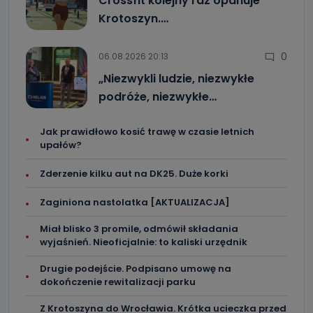
Crossfit kolejny raz opanuje
Krotoszyn.…
0
06.08.2026 20:13
„Niezwykli ludzie, niezwykłe
podróże, niezwykłe…
Jak prawidłowo kosić trawę w czasie letnich
upałów?
Zderzenie kilku aut na DK25. Duże korki
Zaginiona nastolatka [AKTUALIZACJA]
Miał blisko 3 promile, odmówił składania
wyjaśnień. Nieoficjalnie: to kaliski urzędnik
Drugie podejście. Podpisano umowę na
dokończenie rewitalizacji parku
Z Krotoszyna do Wrocławia. Krótka ucieczka przed