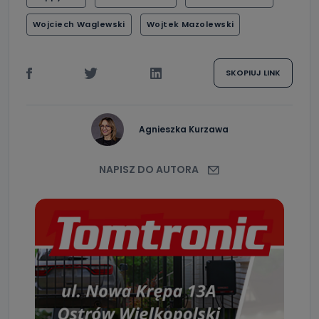
Wojciech Waglewski
Wojtek Mazolewski
SKOPIUJ LINK
Agnieszka Kurzawa
NAPISZ DO AUTORA