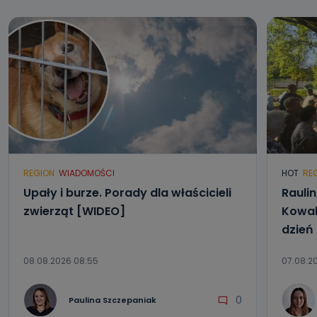
REGION
WIADOMOŚCI
HOT
RE
Upały i burze. Porady dla właścicieli
Raulin
zwierząt [WIDEO]
Kowal
dzień
08.08.2026 08:55
07.08.2
0
Paulina Szczepaniak