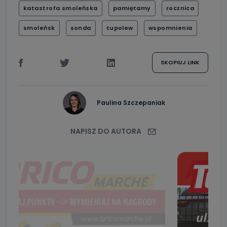
katastrofa smoleńska
pamiętamy
rocznica
smoleńsk
sonda
tupolew
wspomnienia
SKOPIUJ LINK
Paulina Szczepaniak
NAPISZ DO AUTORA