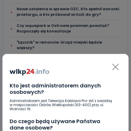
Nowe ustalenia w sprawie OZC. Kto spełnił warunki
przetargu, a kto próbował wrócić do gry?
Czy aquapark w Ostrowie powinien powstać?
Rozpoczęły się konsultacje
"Łącznik" w remoncie. Urząd miejski będzie
większy?
Ile jest klimy w szpitalu? Sprawdzamy w regionie
Więcej pieniędzy dla OSP w gminie Ostrów.
Kto jest administratorem danych
osobowych?
Administratorem jest Telewizja Kablowa Pro-Art z siedzibą
w miejscowości Ostrów Wielkopolski (63-400) przy ul.
Wolności 19.
KOMENTARZE (3)
Do czego będą używane Państwa
dane osobowe?