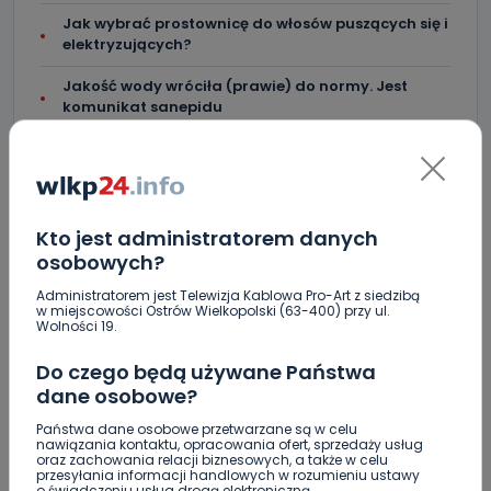
Jak wybrać prostownicę do włosów puszących się i
elektryzujących?
Jakość wody wróciła (prawie) do normy. Jest
komunikat sanepidu
Zatrzymany w Sośniach. Za połamane tablice
Kto jest administratorem danych
osobowych?
Skomentuj ten wpis jako pierwszy!
Administratorem jest Telewizja Kablowa Pro-Art z siedzibą
w miejscowości Ostrów Wielkopolski (63-400) przy ul.
Wolności 19.
DOŁĄCZ DO DYSKUSJI
Do czego będą używane Państwa
dane osobowe?
Państwa dane osobowe przetwarzane są w celu
nawiązania kontaktu, opracowania ofert, sprzedaży usług
oraz zachowania relacji biznesowych, a także w celu
DODAJ SWÓJ KOMENTARZ
przesyłania informacji handlowych w rozumieniu ustawy
o świadczeniu usług drogą elektroniczną.