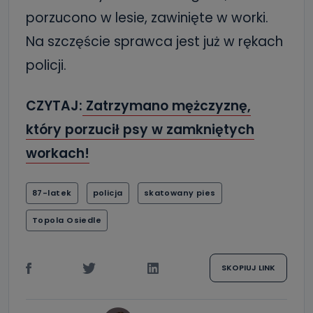
porzucono w lesie, zawinięte w worki.
Na szczęście sprawca jest już w rękach
policji.
CZYTAJ:
Zatrzymano mężczyznę,
który porzucił psy w zamkniętych
workach!
87-latek
policja
skatowany pies
Topola Osiedle
SKOPIUJ LINK