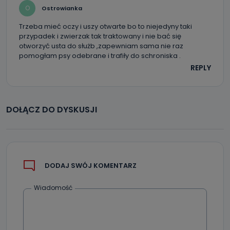
szczególności: imię i nazwisko, adres e-mail, telefon
O
Ostrowianka
kontaktowy, adres korespondencyjny. Odbiorcą Pastwa
danych osobowych są pracownicy i współpracownicy
oraz partnerzy wspomagający administratora w jego
Trzeba mieć oczy i uszy otwarte bo to niejedyny taki
biznesowej działalności.
przypadek i zwierzak tak traktowany i nie bać się
otworzyć usta do służb ,zapewniam sama nie raz
Jak skontaktować się z inspektorem
pomogłam psy odebrane i trafiły do schroniska .
danych osobowych?
REPLY
Można to zrobić pod numerem telefonu 62 735-51-05 lub
e-mailowo pod adresem: poczta@tvproart.pl
DOŁĄCZ DO DYSKUSJI
DODAJ SWÓJ KOMENTARZ
Wiadomość