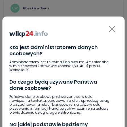
UW
Ubecka wdowa
Ponad tysiąc lat chrześcijaństwa w Polsce.
REPLY
Kto jest administratorem danych
A
Andrzej.
osobowych?
I nie ma się czym chwalić, niestety.
Administratorem jest Telewizja Kablowa Pro-Art z siedzibą
REPLY
w miejscowości Ostrów Wielkopolski (63-400) przy ul.
Wolności 19.
Do czego będą używane Państwa
dane osobowe?
X
Xxxx
Państwa dane osobowe przetwarzane są w celu
Cenzor gdzie mój komentarz
nawiązania kontaktu, opracowania ofert, sprzedaży usług
oraz zachowania relacji biznesowych, a także w celu
REPLY
przesyłania informacji handlowych w rozumieniu ustawy
o świadczeniu usług drogą elektroniczną.
Na jakiej podstawie będziemy