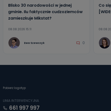
Blisko 30 narodowości w jednej
Co się
gminie. Ilu faktycznie cudzoziemców
[WIDE
zamieszkuje Mikstat?
08.08.2026 15:11
08.08.2
0
Ewa Szewczyk
Pobierz logotyp
LINIA INTERWENCYJNA
661 997 997