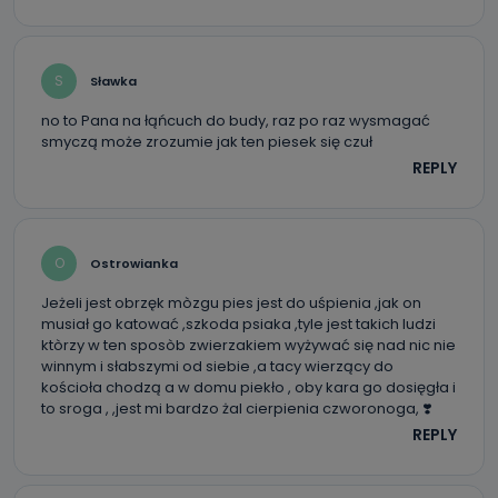
S
Sławka
no to Pana na łąńcuch do budy, raz po raz wysmagać
smyczą może zrozumie jak ten piesek się czuł
REPLY
O
Ostrowianka
Jeżeli jest obrzęk mòzgu pies jest do uśpienia ,jak on
musiał go katować ,szkoda psiaka ,tyle jest takich ludzi
ktòrzy w ten sposòb zwierzakiem wyżywać się nad nic nie
winnym i słabszymi od siebie ,a tacy wierzący do
kościoła chodzą a w domu piekło , oby kara go dosięgła i
to sroga , ,jest mi bardzo żal cierpienia czworonoga, ❣️
REPLY