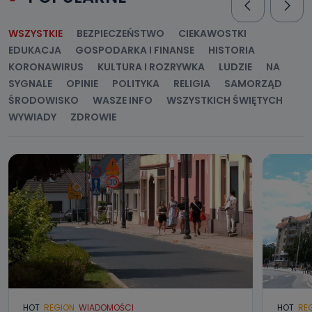
WSZYSTKIE
BEZPIECZEŃSTWO
CIEKAWOSTKI
EDUKACJA
GOSPODARKA I FINANSE
HISTORIA
KORONAWIRUS
KULTURA I ROZRYWKA
LUDZIE
NA
SYGNALE
OPINIE
POLITYKA
RELIGIA
SAMORZĄD
ŚRODOWISKO
WASZE INFO
WSZYSTKICH ŚWIĘTYCH
WYWIADY
ZDROWIE
HOT
REGION
WIADOMOŚCI
HOT
RE